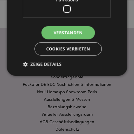
VERSTANDEN
COOKIES VERBIETEN
WICHTIGE INFORMATION
FAQ
ZEIGE DETAILS
Lieferbedingungen
Sonderangebote
Puckator DE EDC Nachrichten & Informationen
Unbedingt notwendige
Leistungs
Neu! Homexpo Showroom Paris
Ausrichten
Funktions
Ausstellungen & Messen
Bezahlungshinweise
Streng-notwendige-Cookies ermöglichen
Kernfunktionen der Website wie die
Virtueller Ausstellungsraum
Benutzeranmeldung und die Kontoverwaltung.
AGB Geschäftsbedingungen
Ohne unbedingt notwendige cookies kann die
Website nicht richtig genutzt werden.
Datenschutz