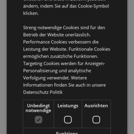
Nicht geeignet für:
0 - 3 Jahre
ändern, indem Sie auf das Cookie-Symbol
Sicherheitshinweis:
Kein Spielzeug.
klicken.
Produkttressourcen:
Streng notwendige Cookies sind für den
Möchten Sie mehr über den Einkauf bei Puckator
Betrieb der Website unerlässlich.
erfahren?
Dann lesen Sie unseren
Leitfaden für
Performance Cookies verbessern die
Kundeninformationen.
Leistung der Website. Funktionale Cookies
ermöglichen zusätzliche Funktionen.
Targeting Cookies werden für Anzeigen-
Produktattribute
Personalisierung und analytische
Mehr
Höhe 11cm Breite 5cm Tiefe 6cm
Verfolgung verwendet. Weitere
Information
5055071777905
Informationen finden Sie auch in unsere
120
Datenschutz Politik
0.069000
Keine
Unbedingt
Leistungs
Ausrichten
notwendige
Keine
Keine
Funktions