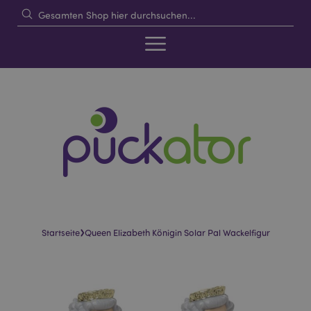
›
Startseite
Queen Elizabeth Königin Solar Pal Wackelfigur
Skip
Skip
to
to
the
the
end
beginning