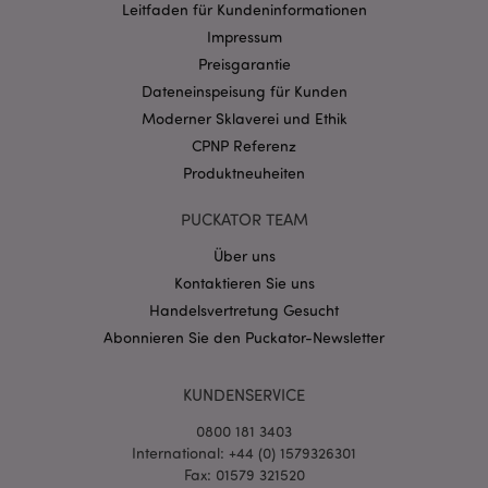
Provider
/
Leitfaden für Kundeninformationen
Name
Abl
Domain
Impressum
CookieScriptConsent
1 Mo
CookieScript
Preisgarantie
.puckator.de
Dateneinspeisung für Kunden
Moderner Sklaverei und Ethik
CPNP Referenz
Produktneuheiten
PUCKATOR TEAM
mage-cache-storage-section-
1 T
Adobe Inc.
invalidation
www.puckator.de
Über uns
Kontaktieren Sie uns
Handelsvertretung Gesucht
Datenschutzbestimmungen von Google
Abonnieren Sie den Puckator-Newsletter
PHPSESSID
1 Ta
PHP.net
Stun
.www.puckator.de
KUNDENSERVICE
0800 181 3403
International: +44 (0) 1579326301
Fax: 01579 321520