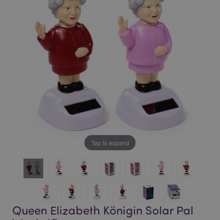
of
of
the
the
images
images
gallery
gallery
Tap to expand
Queen Elizabeth Königin Solar Pal