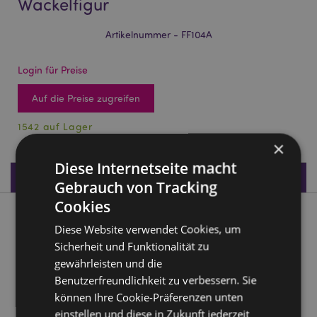
Wackelfigur
Artikelnummer - FF104A
Login für Preise
Auf die Preise zugreifen
1542 auf Lager
×
Diese Internetseite macht
Produktdaten
Gebrauch von Tracking
Cookies
Produktbeschreibung
Diese Website verwendet Cookies, um
Sicherheit und Funktionalität zu
Queen Elizabeth Königin Solar Pal Wackelfigur
gewährleisten und die
Material:
Plastik
Benutzerfreundlichkeit zu verbessern. Sie
können Ihre Cookie-Präferenzen unten
CE gekennzeichnet
Ja
einstellen und diese in Zukunft jederzeit