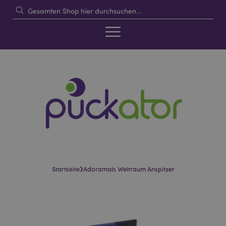
›
Startseite
Adoramals Weltraum Anspitzer
Skip
Skip
to
to
the
the
end
beginning