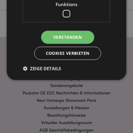
Funktions
VERSTANDEN
COOKIES VERBIETEN
WICHTIGE INFORMATION
ZEIGE DETAILS
FAQ
Lieferbedingungen
Sonderangebote
Unbedingt notwendige
Leistungs
Puckator DE EDC Nachrichten & Informationen
Neu! Homexpo Showroom Paris
Ausrichten
Funktions
Ausstellungen & Messen
Streng-notwendige-Cookies ermöglichen
Bezahlungshinweise
Kernfunktionen der Website wie die
Benutzeranmeldung und die Kontoverwaltung.
Virtueller Ausstellungsraum
Ohne unbedingt notwendige cookies kann die
AGB Geschäftsbedingungen
Website nicht richtig genutzt werden.