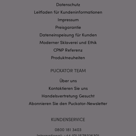
Datenschutz
Provider
/
Name
Abl
Domain
Leitfaden für Kundeninformationen
Impressum
CookieScriptConsent
1 Mo
CookieScript
.puckator.de
Preisgarantie
Dateneinspeisung für Kunden
Moderner Sklaverei und Ethik
CPNP Referenz
Produktneuheiten
mage-cache-storage-section-
1 T
Adobe Inc.
PUCKATOR TEAM
invalidation
www.puckator.de
Über uns
Kontaktieren Sie uns
Datenschutzbestimmungen von Google
Handelsvertretung Gesucht
PHPSESSID
1 Ta
PHP.net
Abonnieren Sie den Puckator-Newsletter
Stun
.www.puckator.de
KUNDENSERVICE
0800 181 3403
International: +44 (0) 1579326301