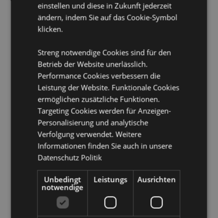
Nicht geeignet für:
0 - 3 Jahre
einstellen und diese in Zukunft jederzeit
ändern, indem Sie auf das Cookie-Symbol
EN71:
Ja
klicken.
Produkttressourcen:
Streng notwendige Cookies sind für den
Möchten Sie mehr über den Einkauf bei Puckator
Betrieb der Website unerlässlich.
erfahren?
Dann lesen Sie unseren
Leitfaden für
Kundeninformationen.
Performance Cookies verbessern die
Leistung der Website. Funktionale Cookies
ermöglichen zusätzliche Funktionen.
Produktattribute
Targeting Cookies werden für Anzeigen-
Mehr
Höhe 3cm Breite 3cm Tiefe 3cm
Personalisierung und analytische
Information
Verfolgung verwendet. Weitere
5055071796562
Informationen finden Sie auch in unsere
576
Datenschutz Politik
0.028000
Ja
Unbedingt
Leistungs
Ausrichten
Keine
notwendige
Keine
Adoramals