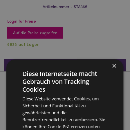
Artikelnummer - STA365
Login für Preise
Auf die Preise zugreifen
6928 auf Lager
×
Produktdaten
Diese Internetseite macht
Gebrauch von Tracking
Produktbeschreibung
Cookies
Adoramals Weltraum Anspitzer
Diese Website verwendet Cookies, um
Sicherheit und Funktionalität zu
Material:
Plastik (ABS), PVC, Metall (Edelstahl)
gewährleisten und die
Produktinformationen:
Anspitzer
Benutzerfreundlichkeit zu verbessern. Sie
CE/UKCA gekennzeichnet:
Ja
können Ihre Cookie-Präferenzen unten