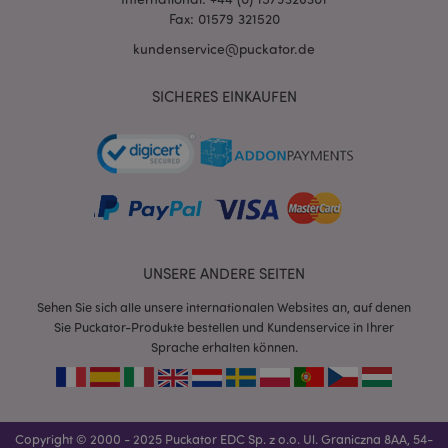
Fax: 01579 321520
kundenservice@puckator.de
SICHERES EINKAUFEN
mage-messages
1 Ta
Adobe Inc.
Stun
www.puckator.de
UNSERE ANDERE SEITEN
Sehen Sie sich alle unsere internationalen Websites an, auf denen
Sie Puckator-Produkte bestellen und Kundenservice in Ihrer
Sprache erhalten können.
mage-cache-sessid
1 T
Adobe Inc.
www.puckator.de
Copyright © 2000 - 2025 Puckator EDC Sp. z o.o. Ul. Graniczna 8AA, 54-