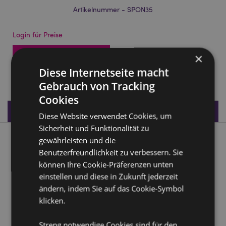
Artikelnummer - SPON35
Login für Preise
Auf die Preise zugreifen
×
Diese Internetseite macht
1308 auf Lager
Gebrauch von Tracking
Cookies
Produktdaten
Diese Website verwendet Cookies, um
Sicherheit und Funktionalität zu
gewährleisten und die
Produktbeschreibung
Benutzerfreundlichkeit zu verbessern. Sie
können Ihre Cookie-Präferenzen unten
Adoramals Raffi the Giraffe Giraffe Beauty Make-Up
einstellen und diese in Zukunft jederzeit
Blender Schwamm
ändern, indem Sie auf das Cookie-Symbol
Material:
Schwamm
klicken.
Produktattribute
Streng notwendige Cookies sind für den