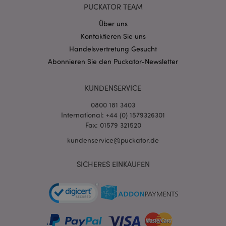
PUCKATOR TEAM
Über uns
Kontaktieren Sie uns
Handelsvertretung Gesucht
mage-cache-storage-section-
1 T
Adobe Inc.
Abonnieren Sie den Puckator-Newsletter
invalidation
www.puckator.de
KUNDENSERVICE
Datenschutzbestimmungen von Google
0800 181 3403
PHPSESSID
1 Ta
PHP.net
International: +44 (0) 1579326301
Stun
.www.puckator.de
Fax: 01579 321520
kundenservice@puckator.de
SICHERES EINKAUFEN