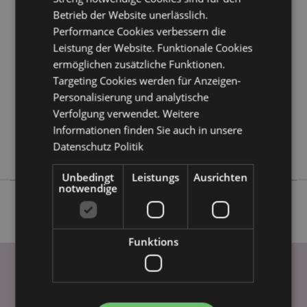
Betrieb der Website unerlässlich.
Mehr
Höhe 6cm Breite 4cm Tiefe 4cm
Performance Cookies verbessern die
Information
5055071511936
Leistung der Website. Funktionale Cookies
144
ermöglichen zusätzliche Funktionen.
0.018000
Targeting Cookies werden für Anzeigen-
Keine
Personalisierung und analytische
Keine
Verfolgung verwendet. Weitere
Informationen finden Sie auch in unsere
Keine
Datenschutz Politik
Adoramals
Unbedingt
Leistungs
Ausrichten
notwendige
Funktions
WICHTIGE INFORMATION