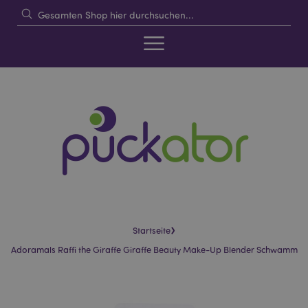
›
Startseite
Adoramals Raffi the Giraffe Giraffe Beauty Make-Up Blender Schwamm
Skip
Skip
to
to
the
the