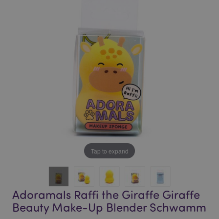
end
beginning
of
of
the
the
images
images
gallery
gallery
Tap to expand
Adoramals Raffi the Giraffe Giraffe
Beauty Make-Up Blender Schwamm