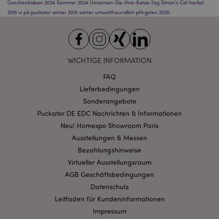
Geschenkideen 2024
Sommer 2024
Umarmen-Sie-Ihre-Katze-Tag
Simon's Cat
herbst
2019
vi på puckator
winter 2019
winter
umweltfreundlich
pfingsten 2020
Datenschutzbestimmungen von Google
PHPSESSID
1 Ta
PHP.net
Stun
.www.puckator.de
WICHTIGE INFORMATION
FAQ
Lieferbedingungen
Sonderangebote
Puckator DE EDC Nachrichten & Informationen
Neu! Homexpo Showroom Paris
Ausstellungen & Messen
Bezahlungshinweise
Virtueller Ausstellungsraum
mage-messages
1 Ta
Adobe Inc.
AGB Geschäftsbedingungen
Stun
www.puckator.de
Datenschutz
Leitfaden für Kundeninformationen
Impressum