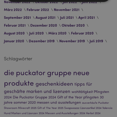
November 2022
Oktober 2022
Juli 2022
Juni 2022
März 2022
Februar 2022
November 2021
Unbedingt notwendige
Leistungs
September 2021
August 2021
Juli 2021
April 2021
Ausrichten
Funktions
Februar 2021
Dezember 2020
Oktober 2020
Streng-notwendige-Cookies ermöglichen
August 2020
Juli 2020
März 2020
Februar 2020
Kernfunktionen der Website wie die
Benutzeranmeldung und die Kontoverwaltung.
Januar 2020
Dezember 2019
November 2019
Juli 2019
Ohne unbedingt notwendige cookies kann die
Website nicht richtig genutzt werden.
Provider
/
Name
Abl
Schlagwörter
Domain
CookieScriptConsent
1 Mo
CookieScript
.puckator.de
die puckator gruppe
neue
produkte
geschenkideen
tipps für
geschäfte
marken und lizenzen
wohltätigkeit
Pfingsten
2024
Die Puckator Gruppe 2024
Gift of the Year
pfingsten
30
jahre
sommer 2020
messen und ausstellungen
ausverkäufe
Puckator
mage-cache-storage-section-
1 T
Adobe Inc.
Showroom
Minecraft 2025
Gift of The Year 2025
Swapseazzz
Lizenzartikel 2024
Valencia
invalidation
www.puckator.de
Hund
Marken und Lizenzen 2024
Messen und Ausstellungen 2024
Herbst 2024