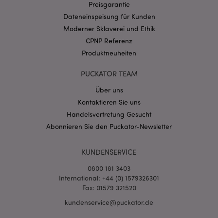
Preisgarantie
Dateneinspeisung für Kunden
Moderner Sklaverei und Ethik
CPNP Referenz
mage-cache-sessid
1 T
Adobe Inc.
www.puckator.de
Produktneuheiten
PUCKATOR TEAM
Über uns
Kontaktieren Sie uns
X-Magento-Vary
1 Ta
Adobe Inc.
Handelsvertretung Gesucht
Stun
www.puckator.de
Abonnieren Sie den Puckator-Newsletter
KUNDENSERVICE
0800 181 3403
International: +44 (0) 1579326301
Fax: 01579 321520
_GRECAPTCHA
6
Google LLC
kundenservice@puckator.de
Mon
www.google.com