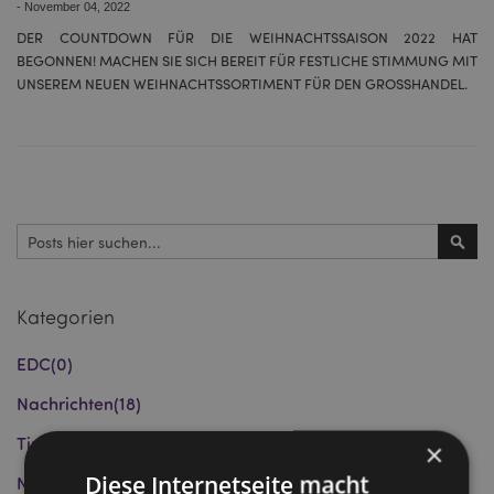
-
November 04, 2022
DER COUNTDOWN FÜR DIE WEIHNACHTSSAISON 2022 HAT
BEGONNEN! MACHEN SIE SICH BEREIT FÜR FESTLICHE STIMMUNG MIT
UNSEREM NEUEN WEIHNACHTSSORTIMENT FÜR DEN GROSSHANDEL.
Suchen
Such
Kategorien
EDC
(0)
Nachrichten
(18)
Tipps und Empfehlungen
(9)
×
Diese Internetseite macht
Neue Produkte und Trends
(12)