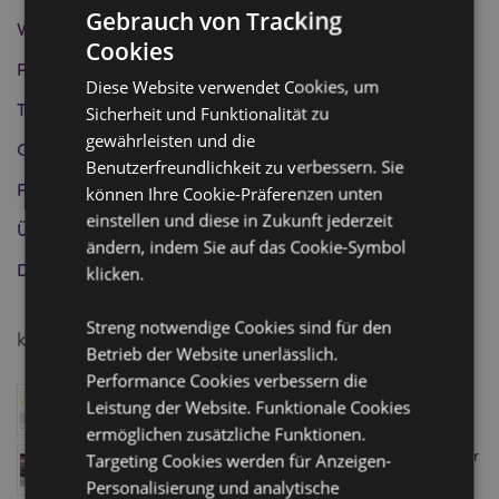
Gebrauch von Tracking
Wohltätigkeitsarbeit
(4)
Cookies
Produktinformation
(5)
Diese Website verwendet Cookies, um
Tipps für Geschäfte
(0)
Sicherheit und Funktionalität zu
gewährleisten und die
Geschenkideen
(0)
Benutzerfreundlichkeit zu verbessern. Sie
Feste und Feierlichkeiten
(2)
können Ihre Cookie-Präferenzen unten
einstellen und diese in Zukunft jederzeit
Über uns
(1)
ändern, indem Sie auf das Cookie-Symbol
Die Puckator Gruppe
(1)
klicken.
Streng notwendige Cookies sind für den
kürzliche Posts
Betrieb der Website unerlässlich.
Performance Cookies verbessern die
Puckator wurde für Gift of the Year 2026 nominiert
Leistung der Website. Funktionale Cookies
Januar 08, 2026
ermöglichen zusätzliche Funktionen.
Besuchen Sie den Homexpo Showroom von Puckator
Targeting Cookies werden für Anzeigen-
in Paris - buchen Sie Ihren Termin noch heute!
Personalisierung und analytische