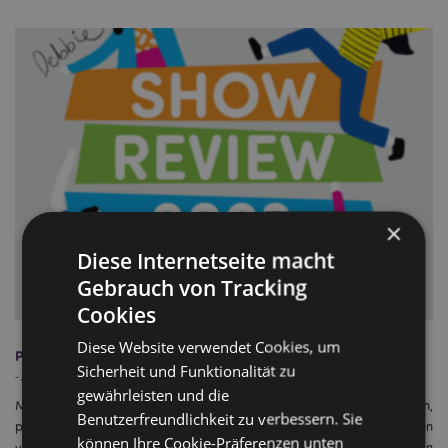
×
Diese Internetseite macht
Gebrauch von Tracking
Cookies
Diese Website verwendet Cookies, um
Puckator-Mitarbeiter wählen ihre Favoriten
Sicherheit und Funktionalität zu
-
April 12, 2023
gewährleisten und die
Messen sind eine hervorragende Gelegenheit für Unternehmen,
Benutzerfreundlichkeit zu verbessern. Sie
potenziellen Kunden ihre neuesten Produkte und Innovationen
können Ihre Cookie-Präferenzen unten
vorzustellen. Nach der Messesaison 2023 haben wir die Mitarbeiter von