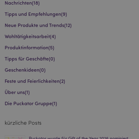
Nachrichten
(18)
Tipps und Empfehlungen
(9)
recently_compared_product
1 T
Adobe Inc.
Neue Produkte und Trends
(12)
www.puckator.de
Wohltätigkeitsarbeit
(4)
product_data_storage
1 T
Adobe Inc.
www.puckator.de
Produktinformation
(5)
Tipps für Geschäfte
(0)
Geschenkideen
(0)
form_key
1 Ta
Adobe Inc.
Stun
.www.puckator.de
Feste und Feierlichkeiten
(2)
Über uns
(1)
Die Puckator Gruppe
(1)
recently_viewed_product
1 T
Adobe Inc.
www.puckator.de
kürzliche Posts
recently_viewed_product_previous
1 T
Adobe Inc.
www.puckator.de
Puckator wurde für Gift of the Year 2026 nominiert