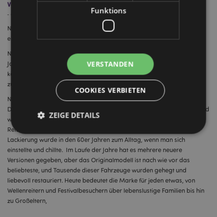
Volkswagen T1 Bulli
Funktions
-
Oktober 06, 2020
Nehmen Sie die Sonnenbrille und springen Sie in den Bus - wir machen
eine Autoreise!
Nach langer Planungszeit hat sich Puckator sehr gefreut, Anfang des
VERSTANDEN
Jahres unsere lizenzierte
VW-Bulli
Kollektion auf den Markt bringen zu
können – und jetzt eine neue Vielfalt an Produkte macht sich rechtzeitig
zu Weihnachten auf den Weg!
COOKIES VERBIETEN
Nichts spricht so sehr von Sommerspaß und Freiheit wie das VW-Bulli
Der in den 1950er Jahren eingeführte VW T1 mit geteiltem Bildschirm fand
ZEIGE DETAILS
weltweit Anklang und ist Teil der Surf- und Küstenkultur geworden. Das
Reisen in einem VW-Bus mit wilder psychedelischer oder floraler
Lackierung wurde in den 60er Jahren zum Alltag, wenn man sich
einstellte und chillte. Im Laufe der Jahre hat es mehrere neuere
Unbedingt notwendige
Leistungs
Versionen gegeben, aber das Originalmodell ist nach wie vor das
Ausrichten
Funktions
beliebteste, und Tausende dieser Fahrzeuge wurden gehegt und
liebevoll restauriert. Heute bedeutet die Marke für jeden etwas, von
Streng-notwendige-Cookies ermöglichen
Wellenreitern und Festivalbesuchern über lebenslustige Familien bis hin
Kernfunktionen der Website wie die
zu Großeltern,
Benutzeranmeldung und die Kontoverwaltung.
Ohne unbedingt notwendige cookies kann die
Website nicht richtig genutzt werden.