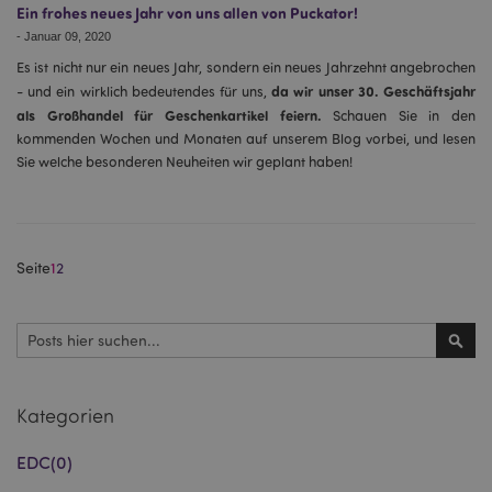
Ein frohes neues Jahr von uns allen von Puckator!
-
Januar 09, 2020
X-Magento-Vary
1 Ta
Adobe Inc.
Es ist nicht nur ein neues Jahr, sondern ein neues Jahrzehnt angebrochen
Stun
www.puckator.de
da wir unser 30. Geschäftsjahr
- und ein wirklich bedeutendes für uns,
als Großhandel für Geschenkartikel feiern.
Schauen Sie in den
kommenden Wochen und Monaten auf unserem Blog vorbei, und lesen
Sie welche besonderen Neuheiten wir geplant haben!
_GRECAPTCHA
6
Google LLC
Seite
1
2
Mon
www.google.com
Suchen
recently_compared_product_previous
1 T
Adobe Inc.
Such
www.puckator.de
Kategorien
section_data_ids
1 T
Adobe Inc.
EDC
(0)
www.puckator.de