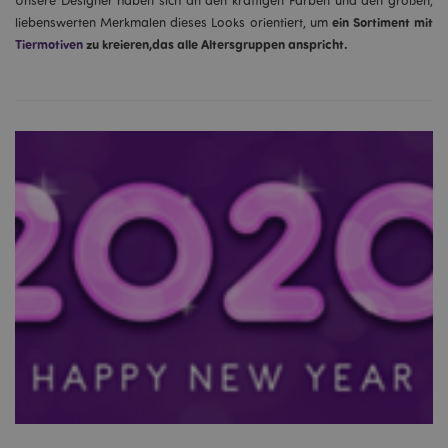
Unsere Designer haben sich an den kräftigen Farben und den großen,
ein Sortiment mit
liebenswerten Merkmalen dieses Looks orientiert, um
Tiermotiven
zu kreieren,das alle Altersgruppen anspricht.
mage-messages
1 Ta
Adobe Inc.
Stun
www.puckator.de
mage-cache-sessid
1 T
Adobe Inc.
www.puckator.de