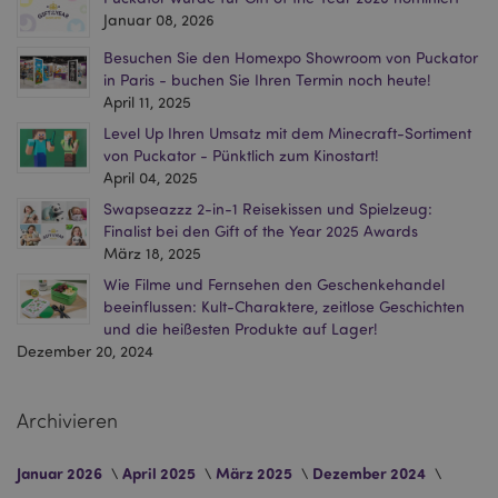
Januar 08, 2026
mage-cache-storage
1 T
Adobe Inc.
www.puckator.de
Besuchen Sie den Homexpo Showroom von Puckator
in Paris - buchen Sie Ihren Termin noch heute!
April 11, 2025
Level Up Ihren Umsatz mit dem Minecraft-Sortiment
von Puckator - Pünktlich zum Kinostart!
searchReport-log
Sess
Adobe Inc.
April 04, 2025
www.puckator.de
Swapseazzz 2-in-1 Reisekissen und Spielzeug:
TawkConnectionTime
1
tawk.to Inc.
Finalist bei den Gift of the Year 2025 Awards
Minu
.puckator.de
März 18, 2025
Wie Filme und Fernsehen den Geschenkehandel
twk_idm_key
1
Tawk.to
Minu
.puckator.de
beeinflussen: Kult-Charaktere, zeitlose Geschichten
und die heißesten Produkte auf Lager!
Dezember 20, 2024
Archivieren
Provider
/
Name
Ablauf
Beschreibung
Domain
_abck
1 Jahr
Dieses Cookie
Januar 2026
April 2025
März 2025
Dezember 2024
Akamai
Provider
/
Name
Ablauf
Beschreibung
wird zur
Technologies
Domain