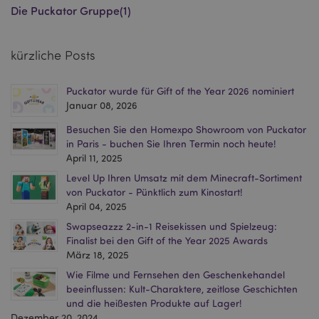
Die Puckator Gruppe
(1)
mage-cache-storage-section-
1 T
Adobe Inc.
kürzliche Posts
invalidation
www.puckator.de
Puckator wurde für Gift of the Year 2026 nominiert
Januar 08, 2026
Datenschutzbestimmungen von Google
Besuchen Sie den Homexpo Showroom von Puckator
PHPSESSID
1 Ta
PHP.net
Stun
.www.puckator.de
in Paris - buchen Sie Ihren Termin noch heute!
April 11, 2025
Level Up Ihren Umsatz mit dem Minecraft-Sortiment
von Puckator - Pünktlich zum Kinostart!
April 04, 2025
Swapseazzz 2-in-1 Reisekissen und Spielzeug:
Finalist bei den Gift of the Year 2025 Awards
März 18, 2025
Wie Filme und Fernsehen den Geschenkehandel
beeinflussen: Kult-Charaktere, zeitlose Geschichten
und die heißesten Produkte auf Lager!
Dezember 20, 2024