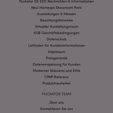
Puckator DE EDC Nachrichten & Informationen
Neu! Homexpo Showroom Paris
Ausstellungen & Messen
form_key
1 Ta
Adobe Inc.
Bezahlungshinweise
Stun
.www.puckator.de
Virtueller Ausstellungsraum
AGB Geschäftsbedingungen
Datenschutz
recently_viewed_product
1 T
Leitfaden für Kundeninformationen
Adobe Inc.
www.puckator.de
Impressum
Preisgarantie
recently_viewed_product_previous
1 T
Adobe Inc.
Dateneinspeisung für Kunden
www.puckator.de
Moderner Sklaverei und Ethik
CPNP Referenz
mage-cache-storage
1 T
Adobe Inc.
Produktneuheiten
www.puckator.de
PUCKATOR TEAM
Über uns
Kontaktieren Sie uns
searchReport-log
Sess
Adobe Inc.