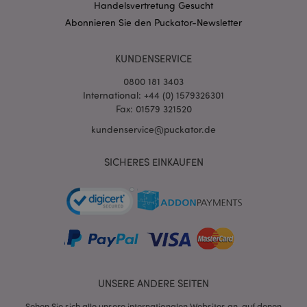
www.puckator.de
Handelsvertretung Gesucht
Abonnieren Sie den Puckator-Newsletter
TawkConnectionTime
1
tawk.to Inc.
Minu
.puckator.de
KUNDENSERVICE
twk_idm_key
1
Tawk.to
Minu
.puckator.de
0800 181 3403
International: +44 (0) 1579326301
Fax: 01579 321520
kundenservice@puckator.de
Provider
/
Name
Ablauf
Beschreibung
SICHERES EINKAUFEN
Domain
_abck
1 Jahr
Dieses Cookie
Akamai
Provider
/
Name
Ablauf
Beschreibung
wird zur
Technologies
Domain
Analyse des
.list-manage.com
Provider
/
Datenverkehrs
Name
Ablauf
B
_gat_UA-
.puckator.de
54
Dies ist ein von
Domain
verwendet, um
950900-6
Sekunden
Google Analytics
festzustellen,
festgelegtes Cookie
_hjAbsoluteSessionInProgress
30
Da
Hotjar Ltd
ob es sich um
vom Typ Muster, bei
Minuten
so
.puckator.de
automatisierte
dem das
H
Datenverkehr
Musterelement im
B
handelt, der
Namen die eindeutige
d
von IT-
Identitätsnummer des
UNSERE ANDERE SEITEN
fü
Systemen oder
Kontos oder der
G
einem
Website enthält, auf
d
menschlichen
Sehen Sie sich alle unsere internationalen Websites an, auf denen