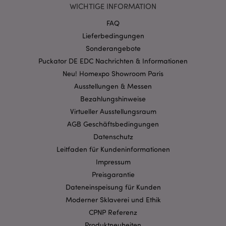
WICHTIGE INFORMATION
FAQ
Lieferbedingungen
Sonderangebote
Puckator DE EDC Nachrichten & Informationen
mage-cache-storage-section-
1 T
Adobe Inc.
invalidation
www.puckator.de
Neu! Homexpo Showroom Paris
Ausstellungen & Messen
Bezahlungshinweise
Datenschutzbestimmungen von Google
Virtueller Ausstellungsraum
PHPSESSID
1 Ta
PHP.net
AGB Geschäftsbedingungen
Stun
.www.puckator.de
Datenschutz
Leitfaden für Kundeninformationen
Impressum
Preisgarantie
Dateneinspeisung für Kunden
Moderner Sklaverei und Ethik
CPNP Referenz
Produktneuheiten