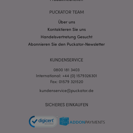
PUCKATOR TEAM
Über uns
mage-messages
1 Ta
Adobe Inc.
Stun
www.puckator.de
Kontaktieren Sie uns
Handelsvertretung Gesucht
Abonnieren Sie den Puckator-Newsletter
KUNDENSERVICE
0800 181 3403
International: +44 (0) 1579326301
mage-cache-sessid
1 T
Adobe Inc.
www.puckator.de
Fax: 01579 321520
kundenservice@puckator.de
SICHERES EINKAUFEN
X-Magento-Vary
1 Ta
Adobe Inc.
Stun
www.puckator.de