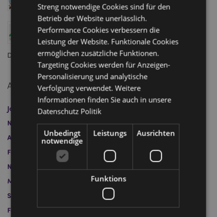
Finalist bei den Gift of the Year 2025 Awards
Streng notwendige Cookies sind für den
März 18, 2025
Betrieb der Website unerlässlich.
Wie Filme und Fernsehen den Geschenkehandel
Performance Cookies verbessern die
beeinflussen: Kult-Charaktere, zeitlose Geschichten
Leistung der Website. Funktionale Cookies
und die heißesten Produkte auf Lager!
ermöglichen zusätzliche Funktionen.
Dezember 20, 2024
Targeting Cookies werden für Anzeigen-
Personalisierung und analytische
Archivieren
Verfolgung verwendet. Weitere
Informationen finden Sie auch in unsere
Januar 2026
April 2025
März 2025
Dezember 2024
Datenschutz Politik
November 2024
Oktober 2024
September 2024
Unbedingt
Leistungs
Ausrichten
August 2024
Juli 2024
Juni 2024
Mai 2024
notwendige
Februar 2024
Mai 2023
April 2023
März 2023
November 2022
Oktober 2022
Juli 2022
Juni 2022
Funktions
März 2022
Februar 2022
November 2021
September 2021
August 2021
Juli 2021
April 2021
Februar 2021
Dezember 2020
Oktober 2020