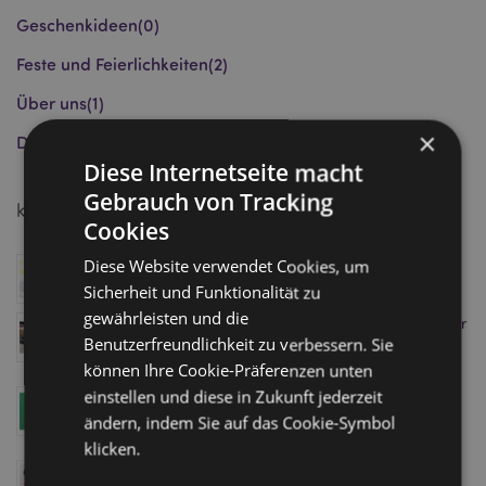
Geschenkideen
(0)
Feste und Feierlichkeiten
(2)
Über uns
(1)
×
Die Puckator Gruppe
(1)
Diese Internetseite macht
Gebrauch von Tracking
kürzliche Posts
Cookies
Puckator wurde für Gift of the Year 2026 nominiert
Diese Website verwendet Cookies, um
Januar 08, 2026
Sicherheit und Funktionalität zu
gewährleisten und die
Besuchen Sie den Homexpo Showroom von Puckator
Benutzerfreundlichkeit zu verbessern. Sie
in Paris - buchen Sie Ihren Termin noch heute!
April 11, 2025
können Ihre Cookie-Präferenzen unten
einstellen und diese in Zukunft jederzeit
Level Up Ihren Umsatz mit dem Minecraft-Sortiment
von Puckator - Pünktlich zum Kinostart!
ändern, indem Sie auf das Cookie-Symbol
April 04, 2025
klicken.
Swapseazzz 2-in-1 Reisekissen und Spielzeug: