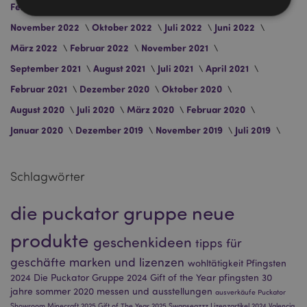
Februar 2024
Mai 2023
April 2023
März 2023
November 2022
Oktober 2022
Juli 2022
Juni 2022
Unbedingt notwendige
Leistungs
März 2022
Februar 2022
November 2021
Ausrichten
Funktions
September 2021
August 2021
Juli 2021
April 2021
Februar 2021
Dezember 2020
Oktober 2020
Streng-notwendige-Cookies ermöglichen
Kernfunktionen der Website wie die
August 2020
Juli 2020
März 2020
Februar 2020
Benutzeranmeldung und die Kontoverwaltung.
Ohne unbedingt notwendige cookies kann die
Januar 2020
Dezember 2019
November 2019
Juli 2019
Website nicht richtig genutzt werden.
Provider
/
Name
Abl
Domain
Schlagwörter
CookieScriptConsent
1 Mo
CookieScript
.puckator.de
die puckator gruppe
neue
produkte
geschenkideen
tipps für
geschäfte
marken und lizenzen
wohltätigkeit
Pfingsten
2024
Die Puckator Gruppe 2024
Gift of the Year
pfingsten
30
mage-cache-storage-section-
1 T
jahre
sommer 2020
messen und ausstellungen
Adobe Inc.
ausverkäufe
Puckator
invalidation
www.puckator.de
Showroom
Minecraft 2025
Gift of The Year 2025
Swapseazzz
Lizenzartikel 2024
Valencia