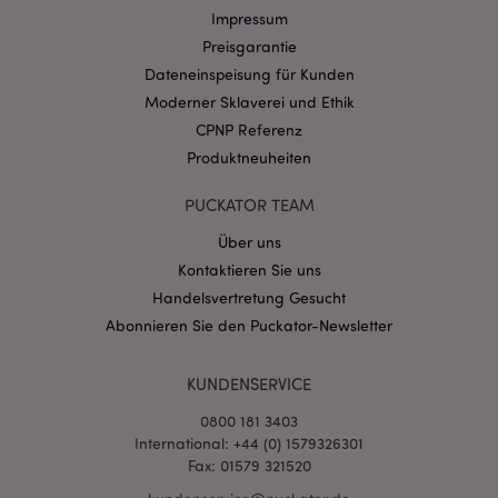
Impressum
Preisgarantie
Dateneinspeisung für Kunden
Moderner Sklaverei und Ethik
mage-cache-sessid
1 T
Adobe Inc.
CPNP Referenz
www.puckator.de
Produktneuheiten
PUCKATOR TEAM
Über uns
Kontaktieren Sie uns
X-Magento-Vary
1 Ta
Adobe Inc.
Stun
www.puckator.de
Handelsvertretung Gesucht
Abonnieren Sie den Puckator-Newsletter
KUNDENSERVICE
0800 181 3403
International: +44 (0) 1579326301
Fax: 01579 321520
_GRECAPTCHA
6
Google LLC
Mon
www.google.com