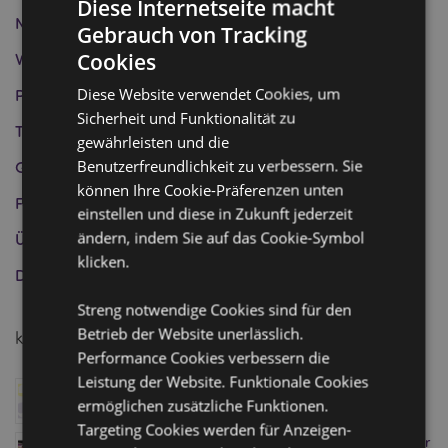
Diese Internetseite macht
Neue Produkte und Trends
(12)
Gebrauch von Tracking
Cookies
Wohltätigkeitsarbeit
(4)
Diese Website verwendet Cookies, um
Produktinformation
(5)
Sicherheit und Funktionalität zu
Tipps für Geschäfte
(0)
gewährleisten und die
Benutzerfreundlichkeit zu verbessern. Sie
Geschenkideen
(0)
können Ihre Cookie-Präferenzen unten
Feste und Feierlichkeiten
(2)
einstellen und diese in Zukunft jederzeit
ändern, indem Sie auf das Cookie-Symbol
Über uns
(1)
klicken.
Die Puckator Gruppe
(1)
Streng notwendige Cookies sind für den
Betrieb der Website unerlässlich.
kürzliche Posts
Performance Cookies verbessern die
Leistung der Website. Funktionale Cookies
Puckator wurde für Gift of the Year 2026 nominiert
ermöglichen zusätzliche Funktionen.
Januar 08, 2026
Targeting Cookies werden für Anzeigen-
Besuchen Sie den Homexpo Showroom von Puckator