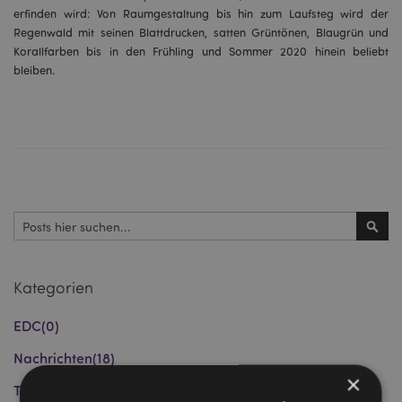
erfinden wird: Von Raumgestaltung bis hin zum Laufsteg wird der
Regenwald mit seinen Blattdrucken, satten Grüntönen, Blaugrün und
Korallfarben bis in den Frühling und Sommer 2020 hinein beliebt
bleiben.
Suchen
Such
Kategorien
EDC
(0)
Nachrichten
(18)
×
Tipps und Empfehlungen
(9)