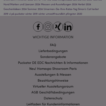
Hund
Marken und Lizenzen 2024
Messen und Ausstellungen 2024
Herbst 2024
Geschenkideen 2024
Sommer 2024
Umarmen-Sie-Ihre-Katze-Tag
Simon's Cat
herbst
2019
vi på puckator
winter 2019
winter
umweltfreundlich
pfingsten 2020
Datenschutzbestimmungen von Google
PHPSESSID
1 Ta
PHP.net
Stun
.www.puckator.de
WICHTIGE INFORMATION
FAQ
Lieferbedingungen
Sonderangebote
Puckator DE EDC Nachrichten & Informationen
Neu! Homexpo Showroom Paris
Ausstellungen & Messen
Bezahlungshinweise
Virtueller Ausstellungsraum
mage-messages
1 Ta
Adobe Inc.
Stun
www.puckator.de
AGB Geschäftsbedingungen
Datenschutz
Leitfaden für Kundeninformationen