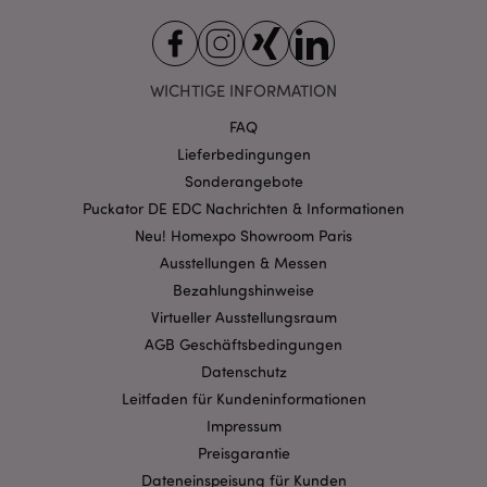
CookieScriptConsent
1 Mo
CookieScript
.puckator.de
WICHTIGE INFORMATION
FAQ
Lieferbedingungen
mage-cache-storage-section-
1 T
Adobe Inc.
Sonderangebote
invalidation
www.puckator.de
Puckator DE EDC Nachrichten & Informationen
Neu! Homexpo Showroom Paris
Ausstellungen & Messen
Datenschutzbestimmungen von Google
Bezahlungshinweise
PHPSESSID
1 Ta
PHP.net
Stun
Virtueller Ausstellungsraum
.www.puckator.de
AGB Geschäftsbedingungen
Datenschutz
Leitfaden für Kundeninformationen
Impressum
Preisgarantie
Dateneinspeisung für Kunden