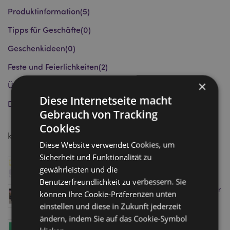
Produktinformation
(5)
Tipps für Geschäfte
(0)
Geschenkideen
(0)
Feste und Feierlichkeiten
(2)
×
Über uns
(1)
Diese Internetseite macht
Die Puckator Gruppe
(1)
Gebrauch von Tracking
Cookies
kürzliche Posts
Diese Website verwendet Cookies, um
Sicherheit und Funktionalität zu
Puckator wurde für Gift of the Year 2026 nominiert
gewährleisten und die
Januar 08, 2026
Benutzerfreundlichkeit zu verbessern. Sie
Besuchen Sie den Homexpo Showroom von Puckator
können Ihre Cookie-Präferenzen unten
in Paris - buchen Sie Ihren Termin noch heute!
einstellen und diese in Zukunft jederzeit
April 11, 2025
ändern, indem Sie auf das Cookie-Symbol
Level Up Ihren Umsatz mit dem Minecraft-Sortiment