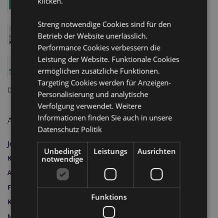
klicken.
von Puckator - Pünktlich zum Kinostart!
April 04, 2025
Streng notwendige Cookies sind für den
Swapseazzz 2-in-1 Reisekissen und Spielzeug:
Betrieb der Website unerlässlich.
Finalist bei den Gift of the Year 2025 Awards
Performance Cookies verbessern die
März 18, 2025
Leistung der Website. Funktionale Cookies
Wie Filme und Fernsehen den Geschenkehandel
ermöglichen zusätzliche Funktionen.
beeinflussen: Kult-Charaktere, zeitlose Geschichten
und die heißesten Produkte auf Lager!
Targeting Cookies werden für Anzeigen-
Dezember 20, 2024
Personalisierung und analytische
Verfolgung verwendet. Weitere
Informationen finden Sie auch in unsere
Archivieren
Datenschutz Politik
Januar 2026
April 2025
März 2025
Dezember 2024
Unbedingt
Leistungs
Ausrichten
November 2024
Oktober 2024
September 2024
notwendige
August 2024
Juli 2024
Juni 2024
Mai 2024
Februar 2024
Mai 2023
April 2023
März 2023
Funktions
November 2022
Oktober 2022
Juli 2022
Juni 2022
März 2022
Februar 2022
November 2021