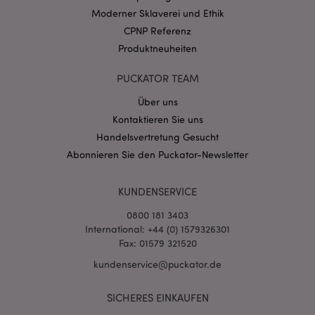
Moderner Sklaverei und Ethik
CPNP Referenz
Produktneuheiten
mage-messages
1 Ta
PUCKATOR TEAM
Adobe Inc.
Stun
www.puckator.de
Über uns
Kontaktieren Sie uns
Handelsvertretung Gesucht
Abonnieren Sie den Puckator-Newsletter
KUNDENSERVICE
mage-cache-sessid
1 T
Adobe Inc.
0800 181 3403
www.puckator.de
International: +44 (0) 1579326301
Fax: 01579 321520
kundenservice@puckator.de
SICHERES EINKAUFEN
X-Magento-Vary
1 Ta
Adobe Inc.
Stun
www.puckator.de