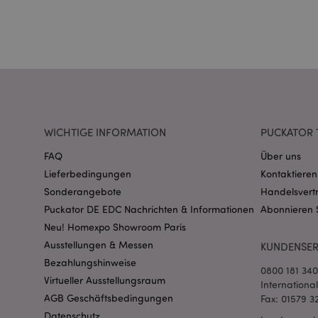
_GRECAPTCHA
recently_compared
section_data_ids
recently_compared
WICHTIGE INFORMATION
PUCKATOR 
product_data_stora
FAQ
Über uns
Lieferbedingungen
Kontaktieren
form_key
Sonderangebote
Handelsvert
Puckator DE EDC Nachrichten & Informationen
Abonnieren 
Neu! Homexpo Showroom Paris
recently_viewed_pr
Ausstellungen & Messen
KUNDENSER
Bezahlungshinweise
recently_viewed_pr
0800 181 34
Virtueller Ausstellungsraum
Internationa
AGB Geschäftsbedingungen
Fax: 01579 3
mage-cache-storag
Datenschutz