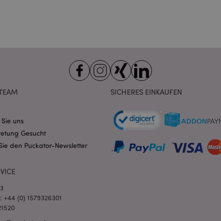
6
Google reCAPTCHA setzt ein erf
Google LLC
Monate
(_GRECAPTCHA), wenn es ausgef
www.google.com
Risikoanalyse bereitzustellen.
_product_previous
1 Tag
Speichert Produkt-IDs zuvor ve
Adobe Inc.
zur einfachen Navigation.
www.puckator.de
1 Tag
Speichert kundenspezifische I
Adobe Inc.
Käufer initiierten Aktionen wie
www.puckator.de
anzeigen, Checkout-Informatio
_product
1 Tag
Speichert Produkt-IDs kürzlich 
Adobe Inc.
Produkte.
www.puckator.de
TEAM
SICHERES EINKAUFEN
ge
1 Tag
Speichert die Konfiguration für
Adobe Inc.
sich auf zuletzt angezeigte / ve
www.puckator.de
beziehen.
 Sie uns
1 Tag 16
Dieses Cookie wird verwendet,
Adobe Inc.
retung Gesucht
Stunden
Zwischenspeichern von Inhalte
.www.puckator.de
erleichtern und das Laden von 
Sie den Puckator-Newsletter
beschleunigen.
oduct
1 Tag
Speichert Produkt-IDs kürzlich
Adobe Inc.
VICE
Produkte zur einfachen Navigat
www.puckator.de
oduct_previous
1 Tag
Speichert Produkt-IDs kürzlich
03
Adobe Inc.
Produkte zur einfachen Navigat
www.puckator.de
l: +44 (0) 1579326301
21520
e
1 Tag
Dieses Cookie wird verwendet,
Adobe Inc.
Zwischenspeichern von Inhalte
www.puckator.de