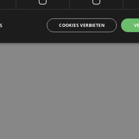
S
COOKIES VERBIETEN
V
Unbedingt notwendige
Leistungs
Ausrichten
Funktions
ookies ermöglichen Kernfunktionen der Website wie die Benutzeranmeldung und die 
ndige cookies kann die Website nicht richtig genutzt werden.
Provider
/
Ablauf
Beschreibung
Domain
nt
1 Monat
Dieses Cookie wird vom Cookie-
CookieScript
verwendet, um die Einwilligung
.puckator.de
Besucher-Cookies zu speichern
von Cookie-Script.com muss o
funktionieren.
-section-
1 Tag
Dieses Cookie wird verwendet,
Adobe Inc.
Zwischenspeichern von Inhalte
www.puckator.de
erleichtern und das Laden von 
beschleunigen.
Datenschutzbestimmungen von Google