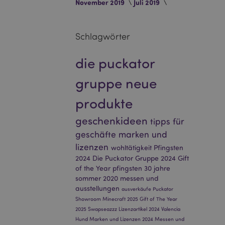
November 2019
Juli 2019
eneriert wird, die
ies ist eine
erwalten von
endet wird.
Schlagwörter
m eine zufällig
se, wie sie
e spezifisch sein.
e Beibehaltung des
die puckator
zer zwischen den
gruppe
neue
andere
nutzer angezeigt
produkte
mmungsnachricht
gen. Die Nachricht
 nachdem sie dem
geschenkideen
tipps für
geschäfte
marken und
e Bereinigung des
Wenn das Cookie von
lizenzen
wohltätigkeit
Pfingsten
t wird, bereinigt
peicher und setzt
2024
Die Puckator Gruppe 2024
Gift
of the Year
pfingsten
30 jahre
rd vom Magento 2-
sommer 2020
messen und
heben, dass die
ausstellungen
ausverkäufe
Puckator
e Version einer
icht die
Showroom
Minecraft 2025
Gift of The Year
sionen derselben
2025
Swapseazzz
Lizenzartikel 2024
Valencia
Hund
Marken und Lizenzen 2024
Messen und