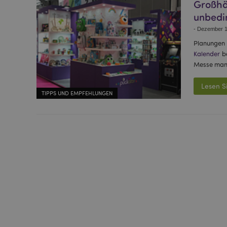
Großhä
unbedi
-
Dezember 1
Planungen 
Kalender
be
Messe man 
Lesen S
TIPPS UND EMPFEHLUNGEN