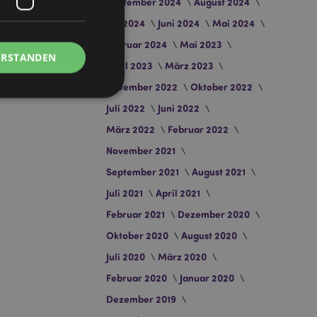
September 2024
August 2024
Juli 2024
Juni 2024
Mai 2024
Februar 2024
Mai 2023
ERSTANDEN
April 2023
März 2023
November 2022
Oktober 2022
Juli 2022
Juni 2022
März 2022
Februar 2022
November 2021
Kontoverwaltung.
September 2021
August 2021
Juli 2021
April 2021
Februar 2021
Dezember 2020
Script.com-Dienst
seinstellungen für
Oktober 2020
August 2020
. Das Cookie-Banner
rdnungsgemäß
Juli 2020
März 2020
Februar 2020
Januar 2020
 um das
n im Browser zu
Seiten zu
Dezember 2019