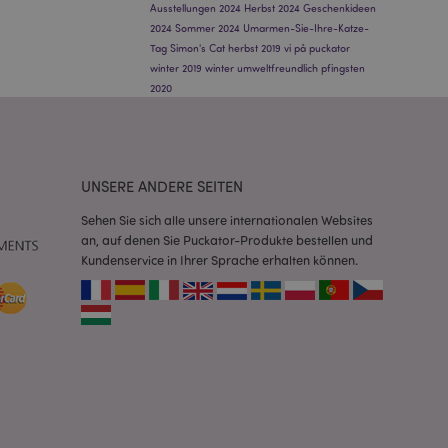
orderliches Cookie
Ausstellungen 2024
Herbst 2024
Geschenkideen
ührt wird, um seine
2024
Sommer 2024
Umarmen-Sie-Ihre-Katze-
Tag
Simon's Cat
herbst 2019
vi på puckator
rglichener Produkte
winter 2019
winter
umweltfreundlich
pfingsten
2020
nformationen zu vom
 Wunschliste
nen usw.
verglichener
UNSERE ANDERE SEITEN
 Produktdaten, die
Sehen Sie sich alle unsere internationalen Websites
rglichene Produkte
an, auf denen Sie Puckator-Produkte bestellen und
Kundenservice in Ihrer Sprache erhalten können.
 um das
n im Browser zu
Seiten zu
 angesehener
ion.
 angesehener
ion.
 um das
n im Browser zu