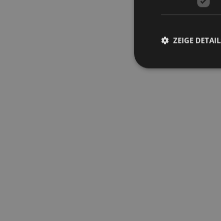
ZEIGE DETAIL
Streng-notwendige-C
Ohne unbedingt notwe
Name
CookieScriptConse
mage-cache-storage
invalidation