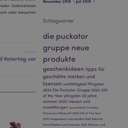
November 2019
Juli 2019
Kontoverwaltung.
vielen Unternehmen
tteam oder besuchen
Schlagwörter
Script.com-Dienst
seinstellungen für
die puckator
. Das Cookie-Banner
rdnungsgemäß
gruppe
neue
Weiter
 um das
produkte
n im Browser zu
d Vatertag vor
Seiten zu
geschenkideen
tipps für
eneriert wird, die
geschäfte
marken und
ies ist eine
erwalten von
lizenzen
wohltätigkeit
Pfingsten
endet wird.
m eine zufällig
2024
Die Puckator Gruppe 2024
Gift
se, wie sie
of the Year
pfingsten
30 jahre
e spezifisch sein.
e Beibehaltung des
sommer 2020
messen und
zer zwischen den
ausstellungen
ausverkäufe
Puckator
Showroom
Minecraft 2025
Gift of The Year
andere
2025
Swapseazzz
Lizenzartikel 2024
Valencia
nutzer angezeigt
mmungsnachricht
Hund
Marken und Lizenzen 2024
Messen und