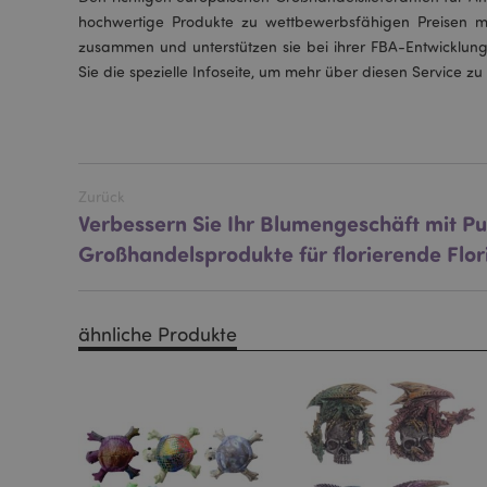
Streng-notwendige-C
hochwertige Produkte zu wettbewerbsfähigen Preisen mi
Ohne unbedingt notwe
zusammen und unterstützen sie bei ihrer FBA-Entwicklun
Name
Sie die spezielle Infoseite, um mehr über diesen Service zu
CookieScriptConse
Zurück
mage-cache-storage
invalidation
Verbessern Sie Ihr Blumengeschäft mit Pu
Großhandelsprodukte für florierende Flor
PHPSESSID
ähnliche Produkte
mage-messages