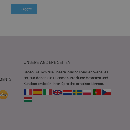
rglichene Produkte
Einloggen
 um das
n im Browser zu
Seiten zu
 angesehener
ion.
 angesehener
ion.
 um das
UNSERE ANDERE SEITEN
n im Browser zu
Seiten zu
Sehen Sie sich alle unsere internationalen Websites
an, auf denen Sie Puckator-Produkte bestellen und
n zur Suche
Kundenservice in Ihrer Sprache erhalten können.
ross page changes
ross page changes