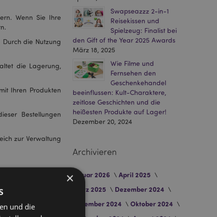
Swapseazzz 2-in-1
fern. Wenn Sie Ihre
Reisekissen und
n.
Spielzeug: Finalist bei
den Gift of the Year 2025 Awards
. Durch die Nutzung
März 18, 2025
Wie Filme und
altet die Lagerung,
Fernsehen den
Geschenkehandel
it Ihren Produkten
beeinflussen: Kult-Charaktere,
zeitlose Geschichten und die
heißesten Produkte auf Lager!
ieser Bestellungen
Dezember 20, 2024
ich zur Verwaltung
Archivieren
×
Januar 2026
April 2025
s
März 2025
Dezember 2024
leich. Einige bieten
November 2024
Oktober 2024
ten und die
 finden, der Ihren