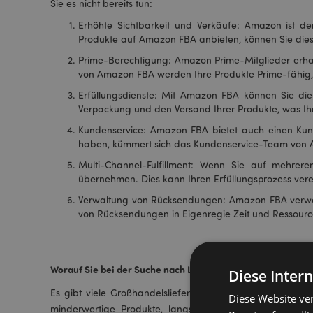
Sie es nicht bereits tun:
Erhöhte Sichtbarkeit und Verkäufe: Amazon ist de
Produkte auf Amazon FBA anbieten, können Sie dies
Prime-Berechtigung: Amazon Prime-Mitglieder erhal
von Amazon FBA werden Ihre Produkte Prime-fähig, 
Erfüllungsdienste: Mit Amazon FBA können Sie die 
Verpackung und den Versand Ihrer Produkte, was Ih
Kundenservice: Amazon FBA bietet auch einen Kun
haben, kümmert sich das Kundenservice-Team von
Multi-Channel-Fulfillment: Wenn Sie auf mehrer
übernehmen. Dies kann Ihren Erfüllungsprozess ver
Verwaltung von Rücksendungen: Amazon FBA verwal
von Rücksendungen in Eigenregie Zeit und Ressour
Worauf Sie bei der Suche nach Lieferanten für Amazon FBA 
Diese Inter
Es gibt viele Großhandelslieferanten, die Fulfillment für
Diese Website ve
minderwertige Produkte, langsamen Versand oder hohe P