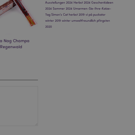
gen. Die Nachricht
Ausstellungen 2024
Herbst 2024
Geschenkideen
 nachdem sie dem
2024
Sommer 2024
Umarmen-Sie-Ihre-Katze-
Tag
Simon's Cat
herbst 2019
vi på puckator
e Bereinigung des
winter 2019
winter
umweltfreundlich
pfingsten
Wenn das Cookie von
t wird, bereinigt
2020
peicher und setzt
ya Nag Champa
rd vom Magento 2-
, Regenwald
heben, dass die
e Version einer
icht die
NZUFÜGEN
sionen derselben
M
orderliches Cookie
ührt wird, um seine
RGLEICHEN
rglichener Produkte
nformationen zu vom
 Wunschliste
nen usw.
verglichener
 Produktdaten, die