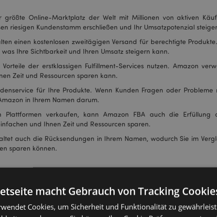
r größte Online-Marktplatz der Welt mit Millionen von aktiven Käu
en riesigen Kundenstamm erschließen und Ihr Umsatzpotenzial steiger
ten einen kostenlosen zweitägigen Versand für berechtigte Produkte
was Ihre Sichtbarkeit und Ihren Umsatz steigern kann.
Vorteile der erstklassigen Fulfillment-Services nutzen. Amazon verw
nen Zeit und Ressourcen sparen kann.
denservice für Ihre Produkte. Wenn Kunden Fragen oder Probleme m
 Amazon in Ihrem Namen darum.
en Plattformen verkaufen, kann Amazon FBA auch die Erfüllung d
einfachen und Ihnen Zeit und Ressourcen sparen.
tet auch die Rücksendungen in Ihrem Namen, wodurch Sie im Vergle
cen sparen können.
achten sollten.
netseite macht Gebrauch von Tracking Cookie
 Amazon FBA-Verkäufer anbieten. Allerdings sind nicht alle Anbieter g
rwendet Cookies, um Sicherheit und Funktionalität zu gewährleis
reise. Es ist wichtig, dass Sie recherchieren und einen Anbieter