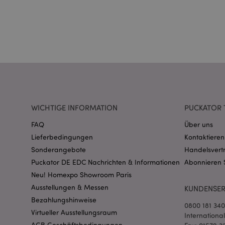
form_key
recently_viewed_pr
recently_viewed_pr
WICHTIGE INFORMATION
mage-cache-storag
PUCKATOR 
FAQ
Über uns
Lieferbedingungen
Kontaktieren
searchReport-log
Sonderangebote
Handelsvert
Puckator DE EDC Nachrichten & Informationen
Abonnieren 
TawkConnectionTi
Neu! Homexpo Showroom Paris
Ausstellungen & Messen
twk_idm_key
KUNDENSER
Bezahlungshinweise
0800 181 34
Virtueller Ausstellungsraum
Internationa
AGB Geschäftsbedingungen