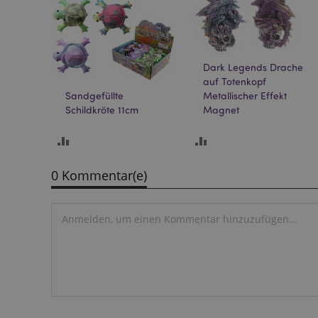
mage-cache-sessid
Dark Legends Drache
auf Totenkopf
Sandgefüllte
Metallischer Effekt
X-Magento-Vary
Schildkröte 11cm
Magnet
HINZUFÜGEN
HINZUFÜGEN
UM
UM
0 Kommentar(e)
_GRECAPTCHA
ZU
ZU
VERGLEICHEN
VERGLEICHEN
recently_compared
section_data_ids
recently_compared
product_data_stora