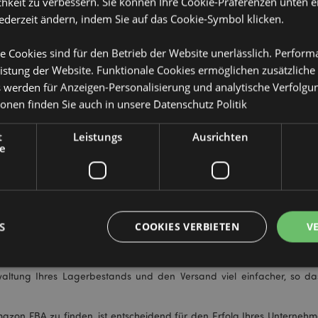
hkeit zu verbessern. Sie können Ihre Cookie-Präferenzen unten e
jederzeit ändern, indem Sie auf das Cookie-Symbol klicken.
n-Verkäufern uns aus der Masse hervorgehoben und Puckator zu
ht. Wir bieten eine große Auswahl an hochwertigen Produkten zu 
e Cookies sind für den Betrieb der Website unerlässlich. Perfor
ikettier- und Verpackungsservice.
istung der Website. Funktionale Cookies ermöglichen zusätzliche
s werden für Anzeigen-Personalisierung und analytische Verfolgu
azon?
ionen finden Sie auch in unsere
Datenschutz Politik
er Großhandelsbranche und ist damit ein zuverlässiger Partner fü
en, darunter Haushaltswaren, Schreibwaren und Geschenke. Unsere
t
Leistungs
Ausrichten
e
 Preisen angeboten, was sie zu einer hervorragenden Wahl für Am
sich mit allen Aspekten der Verpackung und Etikettierung bei Ama
on ankommen und bereit sind, über diesen FBA-Service verkauft zu 
S
COOKIES VERBIETEN
V
roffen ist. Sie können Ihre Produkte schnell und einfach direkt von 
en mit Amazon-Lieferpartner zusammen, der täglich mehrere Anhänge
nt auszuliefern und die Zeit zwischen der Bestellung bei uns und der
ung Ihres Lagerbestands und den Versand viel einfacher, so das
Unbedingt notwendige
Leistungs
Ausrichten
Funktions
azon FBA zu finden, ist entscheidend für den Erfolg Ihres Unternehme