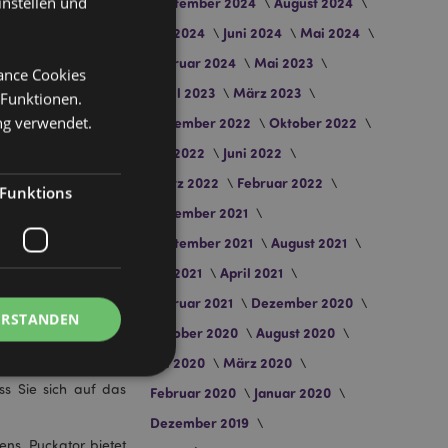
instellen und
September 2024
August 2024
Juli 2024
Juni 2024
Mai 2024
 einem der besten
Februar 2024
Mai 2023
wettbewerbsfähigen
mance Cookies
April 2023
März 2023
 Funktionen.
ng verwendet.
November 2022
Oktober 2022
Juli 2022
Juni 2022
r viele E-Commerce-
März 2022
Februar 2022
 Produkte sind von
Funktions
azon FBA-Verkäufer
November 2021
September 2021
August 2021
zon auskennen. Das
Juli 2021
April 2021
werden.
Februar 2021
Dezember 2020
ERSTANDEN
unserem Lager zu den
Oktober 2020
August 2020
r in FBA-Zentren in
Juli 2020
März 2020
 Verfügbarkeit Ihrer
s Sie sich auf das
Februar 2020
Januar 2020
Dezember 2019
ns. Puckator bietet