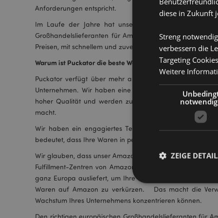
Benutzerfreundlic
Anforderungen entspricht.
diese in Zukunft 
Im Laufe der Jahre hat unsere Erfahrung mit Amazo
Großhandelslieferanten für Amazon FBA-Verkäufer gemac
Streng notwendig
Preisen, mit schnellem und zuverlässigem Versand sowie Et
verbessern die Le
Targeting Cookie
Warum ist Puckator die beste Wahl für Lieferanten von Am
Weitere Informat
Puckator verfügt über mehr als 25 Jahre Erfahrung in d
Unternehmen. Wir haben eine große Auswahl an Produkt
Unbeding
notwendig
hoher Qualität und werden zu sehr wettbewerbsfähigen
macht.
Wir haben ein engagiertes Team von Mitarbeitern, die 
bedeutet, dass Ihre Waren in perfektem Zustand bei Amaz
ZEIGE DETAIL
Wir glauben, dass unser Amazon Fulfilment Service unübert
Fulfillment-Zentren von Amazon verschicken. Wir arbeit
ganz Europa ausliefert, um Ihre Waren schnell und effizie
Waren auf Amazon zu verkürzen. Das macht die Verwalt
Wachstum Ihres Unternehmens konzentrieren können.
Den richtigen europäischen Großhandelslieferanten für Am