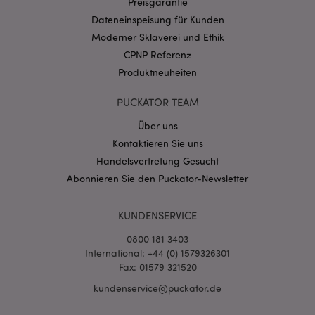
Preisgarantie
CookieScriptConsent
1 Mo
CookieScript
Dateneinspeisung für Kunden
.puckator.de
Moderner Sklaverei und Ethik
CPNP Referenz
Produktneuheiten
PUCKATOR TEAM
mage-cache-storage-section-
1 T
Über uns
Adobe Inc.
invalidation
www.puckator.de
Kontaktieren Sie uns
Handelsvertretung Gesucht
Abonnieren Sie den Puckator-Newsletter
Datenschutzbestimmungen von Google
PHPSESSID
1 Ta
PHP.net
Stun
KUNDENSERVICE
.www.puckator.de
0800 181 3403
International: +44 (0) 1579326301
Fax: 01579 321520
kundenservice@puckator.de