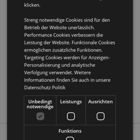
klicken.
Produkttressourcen:
Möchten Sie mehr über den Einkauf bei Puckator
Streng notwendige Cookies sind für den
erfahren?
Dann lesen Sie unseren
Leitfaden für
Betrieb der Website unerlässlich.
Kundeninformationen.
Performance Cookies verbessern die
Leistung der Website. Funktionale Cookies
Produktattribute
ermöglichen zusätzliche Funktionen.
Targeting Cookies werden für Anzeigen-
Mehr
Länge 11cm
Information
Personalisierung und analytische
5055071565014
Verfolgung verwendet. Weitere
96
Informationen finden Sie auch in unsere
0.124000
Datenschutz Politik
Keine
Keine
Unbedingt
Leistungs
Ausrichten
notwendige
Keine
Funktions