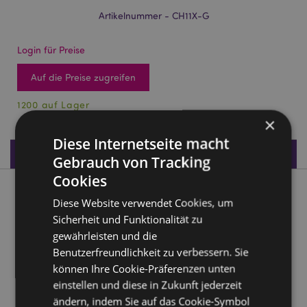
Artikelnummer - CH11X-G
Login für Preise
Auf die Preise zugreifen
1200 auf Lager
×
Diese Internetseite macht
Produktdaten
Gebrauch von Tracking
Cookies
Produktbeschreibung
Diese Website verwendet Cookies, um
Sicherheit und Funktionalität zu
Sandgefüllte Schildkröte 11cm
gewährleisten und die
Material:
Stoff und Sand
Benutzerfreundlichkeit zu verbessern. Sie
können Ihre Cookie-Präferenzen unten
CE gekennzeichnet:
Ja
einstellen und diese in Zukunft jederzeit
Empfohlenes Alter:
3+
ändern, indem Sie auf das Cookie-Symbol