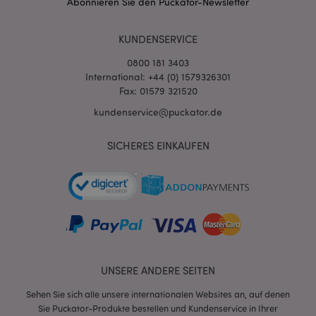
Abonnieren Sie den Puckator-Newsletter
recently_viewed_product_previous
1 T
Adobe Inc.
www.puckator.de
KUNDENSERVICE
mage-cache-storage
1 T
Adobe Inc.
0800 181 3403
www.puckator.de
International: +44 (0) 1579326301
Fax: 01579 321520
kundenservice@puckator.de
searchReport-log
Sess
Adobe Inc.
SICHERES EINKAUFEN
www.puckator.de
TawkConnectionTime
1
tawk.to Inc.
Minu
.puckator.de
twk_idm_key
1
Tawk.to
Minu
.puckator.de
UNSERE ANDERE SEITEN
Sehen Sie sich alle unsere internationalen Websites an, auf denen
Provider
/
Name
Ablauf
Beschreibung
Sie Puckator-Produkte bestellen und Kundenservice in Ihrer
Domain