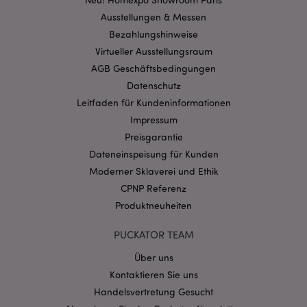
section_data_ids
1 T
Adobe Inc.
www.puckator.de
Ausstellungen & Messen
Bezahlungshinweise
Virtueller Ausstellungsraum
AGB Geschäftsbedingungen
recently_compared_product
1 T
Adobe Inc.
Datenschutz
www.puckator.de
Leitfaden für Kundeninformationen
Impressum
product_data_storage
1 T
Adobe Inc.
www.puckator.de
Preisgarantie
Dateneinspeisung für Kunden
Moderner Sklaverei und Ethik
CPNP Referenz
form_key
1 Ta
Adobe Inc.
Stun
.www.puckator.de
Produktneuheiten
PUCKATOR TEAM
Über uns
recently_viewed_product
1 T
Adobe Inc.
Kontaktieren Sie uns
www.puckator.de
Handelsvertretung Gesucht