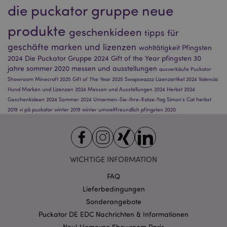
die puckator gruppe
neue
produkte
geschenkideen
tipps für
geschäfte
marken und lizenzen
wohltätigkeit
Pfingsten
X-Magento-Vary
1 Ta
Adobe Inc.
2024
Die Puckator Gruppe 2024
Gift of the Year
pfingsten
30
Stun
www.puckator.de
jahre
sommer 2020
messen und ausstellungen
ausverkäufe
Puckator
Showroom
Minecraft 2025
Gift of The Year 2025
Swapseazzz
Lizenzartikel 2024
Valencia
Hund
Marken und Lizenzen 2024
Messen und Ausstellungen 2024
Herbst 2024
Geschenkideen 2024
Sommer 2024
Umarmen-Sie-Ihre-Katze-Tag
Simon's Cat
herbst
2019
vi på puckator
winter 2019
winter
umweltfreundlich
pfingsten 2020
_GRECAPTCHA
6
Google LLC
Mon
www.google.com
WICHTIGE INFORMATION
FAQ
Lieferbedingungen
recently_compared_product_previous
1 T
Adobe Inc.
Sonderangebote
www.puckator.de
Puckator DE EDC Nachrichten & Informationen
Neu! Homexpo Showroom Paris