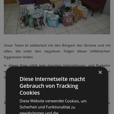
Unser Team ist solidarisch mit den Bürgern der Ukraine und mit
allen, die unter den negativen Folgen dieser militärischen
Aggression leiden.
In dieser Krise zählt jede bisschen Unterstützung, und Puckator
×
wird weiterhin nach Möglichkeiten suchen, um in diesen
schwierigen Zeiten zu helfen. Gemeinsam sind wir stark.
Diese Internetseite macht
Gebrauch von Tracking
Cookies
Zurück
Weiter
Diese Website verwendet Cookies, um
Ätherische Öle und Meditation
Verbrennen von Räucherwerk
Sicherheit und Funktionalität zu
gewährleisten und die