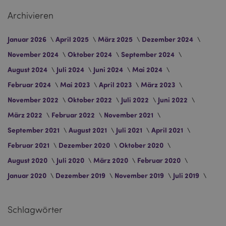
Archivieren
Januar 2026
April 2025
März 2025
Dezember 2024
November 2024
Oktober 2024
September 2024
August 2024
Juli 2024
Juni 2024
Mai 2024
Februar 2024
Mai 2023
April 2023
März 2023
November 2022
Oktober 2022
Juli 2022
Juni 2022
mage-messages
1 Ta
Adobe Inc.
März 2022
Februar 2022
November 2021
Stun
www.puckator.de
September 2021
August 2021
Juli 2021
April 2021
Februar 2021
Dezember 2020
Oktober 2020
August 2020
Juli 2020
März 2020
Februar 2020
Januar 2020
Dezember 2019
November 2019
Juli 2019
mage-cache-sessid
1 T
Adobe Inc.
Schlagwörter
www.puckator.de