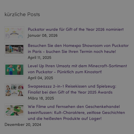
Kernfunktionen der Website wie die
Benutzeranmeldung und die Kontoverwaltung.
Ohne unbedingt notwendige cookies kann die
kürzliche Posts
Website nicht richtig genutzt werden.
Provider
/
Name
Abl
Domain
Puckator wurde für Gift of the Year 2026 nominiert
Januar 08, 2026
CookieScriptConsent
1 Mo
CookieScript
.puckator.de
Besuchen Sie den Homexpo Showroom von Puckator
in Paris - buchen Sie Ihren Termin noch heute!
April 11, 2025
Level Up Ihren Umsatz mit dem Minecraft-Sortiment
von Puckator - Pünktlich zum Kinostart!
April 04, 2025
mage-cache-storage-section-
1 T
Adobe Inc.
Swapseazzz 2-in-1 Reisekissen und Spielzeug:
invalidation
www.puckator.de
Finalist bei den Gift of the Year 2025 Awards
März 18, 2025
Wie Filme und Fernsehen den Geschenkehandel
Datenschutzbestimmungen von Google
beeinflussen: Kult-Charaktere, zeitlose Geschichten
PHPSESSID
1 Ta
PHP.net
und die heißesten Produkte auf Lager!
Stun
.www.puckator.de
Dezember 20, 2024