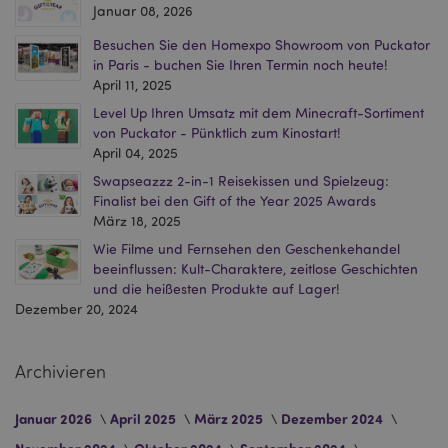
Januar 08, 2026
Stun
.www.puckator.de
Besuchen Sie den Homexpo Showroom von Puckator
in Paris - buchen Sie Ihren Termin noch heute!
April 11, 2025
recently_viewed_product
1 T
Adobe Inc.
Level Up Ihren Umsatz mit dem Minecraft-Sortiment
www.puckator.de
von Puckator - Pünktlich zum Kinostart!
April 04, 2025
Swapseazzz 2-in-1 Reisekissen und Spielzeug:
recently_viewed_product_previous
1 T
Adobe Inc.
www.puckator.de
Finalist bei den Gift of the Year 2025 Awards
März 18, 2025
Wie Filme und Fernsehen den Geschenkehandel
mage-cache-storage
1 T
Adobe Inc.
www.puckator.de
beeinflussen: Kult-Charaktere, zeitlose Geschichten
und die heißesten Produkte auf Lager!
Dezember 20, 2024
searchReport-log
Sess
Adobe Inc.
Archivieren
www.puckator.de
Januar 2026
April 2025
März 2025
Dezember 2024
TawkConnectionTime
1
tawk.to Inc.
Minu
.puckator.de