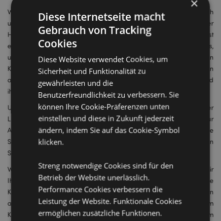
×
Wir legen Wert auf das Feedback aller Beteiligten, einschließlich
Diese Internetseite macht
unserer Einkäufer, des Lagerteams, des Innendienstes, der
Gebrauch von Tracking
Handelsvertreter und der Kunden. Dieses Feedback ist
Cookies
entscheidend für die kontinuierliche Verbesserung und hilft uns,
unsere Produkte und Prozesse zu verfeinern. Indem wir unseren
Diese Website verwendet Cookies, um
Kunden zuhören und ihre Vorschläge und Anregungen
Sicherheit und Funktionalität zu
annehmen, können wir unser Produktangebot verbessern und
gewährleisten und die
ihre Bedürfnisse besser erfüllen.
Benutzerfreundlichkeit zu verbessern. Sie
können Ihre Cookie-Präferenzen unten
Unser Engagement für Qualität zeigt sich in jeder Phase unserer
einstellen und diese in Zukunft jederzeit
Lieferkette. Von der Beschaffung über die Herstellung bis hin zur
ändern, indem Sie auf das Cookie-Symbol
Auslieferung und darüber hinaus, unternehmen wir akribische
klicken.
Schritte, um sicherzustellen, dass unsere Produkte den höchsten
Standards entsprechen.
Streng notwendige Cookies sind für den
Wenn Sie mit Puckator zusammenarbeiten, versprechen wir
Betrieb der Website unerlässlich.
Ihnen, dass wir nicht nur außergewöhnliche Produkte liefern, die
Performance Cookies verbessern die
Kunden begeistern und den Geschäftserfolg fördern, sondern
Leistung der Website. Funktionale Cookies
auch, dass wir in jeder Phase der Produktentwicklung – vom
ermöglichen zusätzliche Funktionen.
Konzept auf dem Moodboard bis hin zum Top-Seller in Ihrem