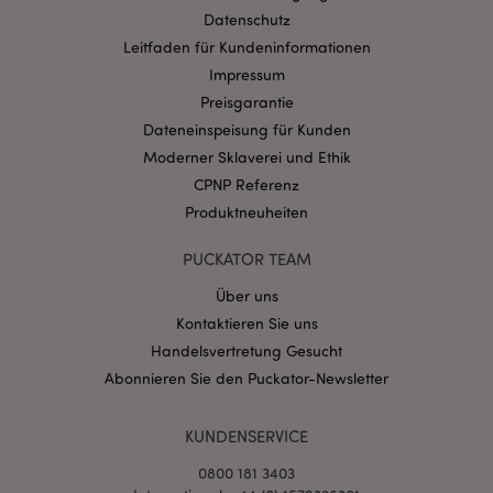
des SafeSearch-
Analyseberichte
I
Datenschutz
Filters. Passt
verwendet.
die Anzeigen
Standardmäßig läuft
_hjIncludedInSessionSample
2
D
Leitfaden für Kundeninformationen
Hotjar Ltd
an, die in der
es nach 2 Jahren ab,
Minuten
so
www.puckator.de
Google-Suche
obwohl dies von
Impressum
d
angezeigt
Website-Eigentümern
i
werden.
angepasst werden
Preisgarantie
d
kann.
in
MCPopupClosed
Dateneinspeisung für Kunden
www.puckator.de
1 Monat
Status des
D
Mailchimp-
_gcl_au
3 Monate
Dieses Cookie wird
Google LLC
ei
Moderner Sklaverei und Ethik
Popups
von Doubleclick
.puckator.de
d
gesetzt und enthält
CPNP Referenz
tä
Informationen
Si
darüber, wie der
Produktneuheiten
Ih
Endbenutzer die
de
Website nutzt, sowie
über Werbung, die der
PUCKATOR TEAM
_hjid
1 Jahr
Ho
Hotjar Ltd
Endbenutzer
D
.puckator.de
möglicherweise vor
wi
Über uns
dem Besuch dieser
w
Website gesehen hat.
Kontaktieren Sie uns
z
m
_gid
1 Tag
Dieser Cookie-Name
Handelsvertretung Gesucht
Google LLC
Sk
ist mit Google
.puckator.de
Se
Abonnieren Sie den Puckator-Newsletter
Universal Analytics
w
verknüpft. Dies
um
scheint ein neues
B
Cookie zu sein. Ab
b
KUNDENSERVICE
Frühjahr 2017 sind
di
keine Informationen
i
0800 181 3403
von Google verfügbar.
ei
Es scheint einen
D