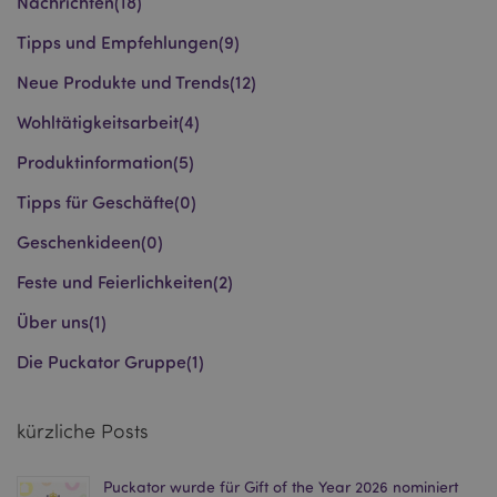
Nachrichten
(18)
_GRECAPTCHA
6
Google LLC
Mon
www.google.com
Tipps und Empfehlungen
(9)
Neue Produkte und Trends
(12)
recently_compared_product_previous
1 T
Adobe Inc.
Wohltätigkeitsarbeit
(4)
www.puckator.de
Produktinformation
(5)
section_data_ids
1 T
Adobe Inc.
Tipps für Geschäfte
(0)
www.puckator.de
Geschenkideen
(0)
Feste und Feierlichkeiten
(2)
Über uns
(1)
recently_compared_product
1 T
Adobe Inc.
www.puckator.de
Die Puckator Gruppe
(1)
product_data_storage
1 T
Adobe Inc.
www.puckator.de
kürzliche Posts
Puckator wurde für Gift of the Year 2026 nominiert
form_key
1 Ta
Adobe Inc.