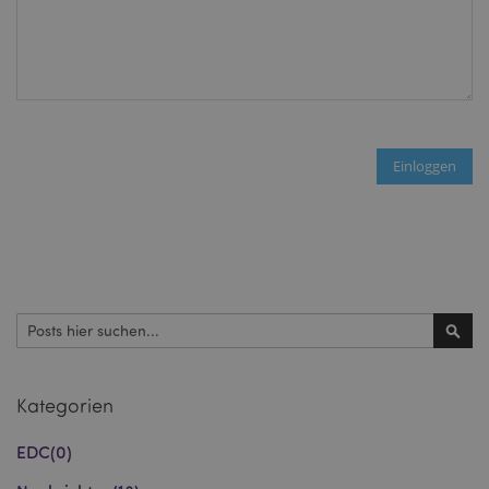
mage-cache-sessid
1 T
Adobe Inc.
www.puckator.de
Einloggen
X-Magento-Vary
1 Ta
Adobe Inc.
Stun
www.puckator.de
Suchen
Such
Kategorien
EDC
(0)