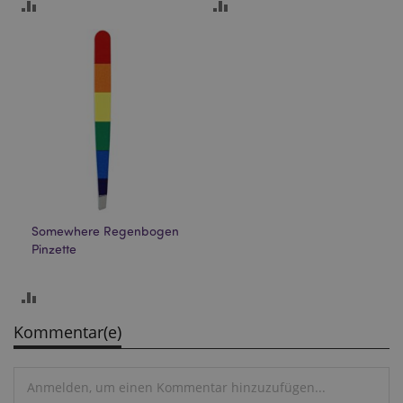
mage-cache-storage-section-
1 T
HINZUFÜGEN
HINZUFÜGEN
Adobe Inc.
invalidation
www.puckator.de
UM
UM
ZU
ZU
Datenschutzbestimmungen von Google
VERGLEICHEN
VERGLEICHEN
PHPSESSID
1 Ta
PHP.net
Stun
.www.puckator.de
Somewhere Regenbogen
Pinzette
HINZUFÜGEN
UM
Kommentar(e)
mage-messages
1 Ta
Adobe Inc.
ZU
Stun
www.puckator.de
VERGLEICHEN