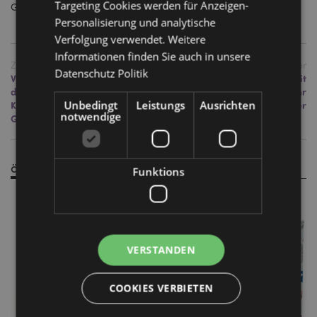
Targeting Cookies werden für Anzeigen-
Geschäft – für Sie arbeiten.
Personalisierung und analytische
Verfolgung verwendet. Weitere
Informationen finden Sie auch in unsere
Zurück
Weiter
Datenschutz Politik
Verbessern Sie Ihr Sortiment mit
Entdecken Sie die Welt mit
den Floral und Botanik-
Puckator Großhandel: Ihr
Unbedingt
Leistungs
Ausrichten
Kollektionen von Puckator
ultimativer Reisebegleiter
notwendige
Großhandel
ähnliche Produkte
Funktions
VERSTANDEN
COOKIES VERBIETEN