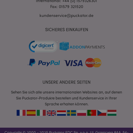
International: +44 (0) 1579326301
eindeutigen Wert für
si
Fax: 01579 321520
jede besuchte Seite zu
d
speichern und zu
V
kundenservice@puckator.de
aktualisieren.
n
B
IDE
1 Jahr
Dieses Cookie wird
Google LLC
de
von Doubleclick
.doubleclick.net
SICHERES EINKAUFEN
d
gesetzt und enthält
B
Informationen
z
darüber, wie der
wi
Endbenutzer die
Website nutzt, sowie
_hjIncludedInPageviewSample
2
D
Hotjar Ltd
über Werbung, die der
Minuten
so
.puckator.de
Endbenutzer
d
möglicherweise vor
i
dem Besuch dieser
d
Website gesehen hat.
in
D
1P_JAR
1 Monat
Dieses Cookie enthält
Google LLC
en
UNSERE ANDERE SEITEN
Informationen
.google.com
d
darüber, wie der
Se
Endbenutzer die
Ih
Sehen Sie sich alle unsere internationalen Websites an, auf denen
Website nutzt, sowie
de
Sie Puckator-Produkte bestellen und Kundenservice in Ihrer
über Werbung, die der
Endbenutzer
Sprache erhalten können.
möglicherweise vor
dem Besuch dieser
Website gesehen hat.
APISID
2 Jahre
Dieses DoubleClick-
Google LLC
Cookie wird in der
.google.com
Regel von
Copyright © 2000 - 2025 Puckator EDC Sp. z o.o. Ul. Graniczna 8AA, 54-