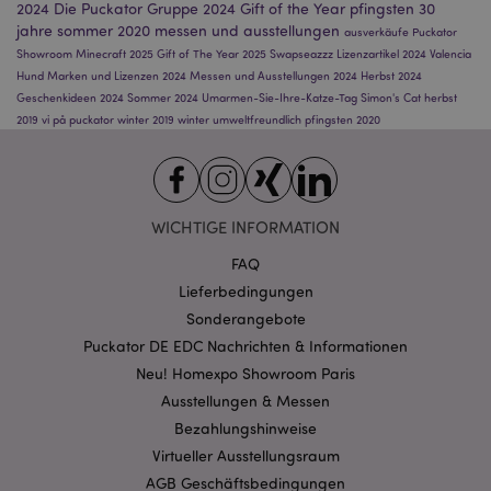
Live-Chat-
Google auf Websites
2024
Die Puckator Gruppe 2024
Gift of the Year
pfingsten
30
_hjShownFeedbackMessage
1 Tag
D
Hotjar Ltd
Kundendienst
mit hohem
wi
www.puckator.de
jahre
sommer 2020
messen und ausstellungen
ausverkäufe
Puckator
Verkehrsaufkommen
w
bm_sz
4
Ein von
The Rocket
aufgezeichnete
Showroom
Minecraft 2025
Gift of The Year 2025
Swapseazzz
Lizenzartikel 2024
Valencia
B
Stunden
Mailchimp
Science Group
Datenmenge begrenzt
e
Hund
Marken und Lizenzen 2024
Messen und Ausstellungen 2024
Herbst 2024
platziertes
LLC
wird.
F
Funktions-
.list-manage.com
Geschenkideen 2024
Sommer 2024
Umarmen-Sie-Ihre-Katze-Tag
Simon's Cat
herbst
m
Cookie zum
_ga
2 Jahre
Dieser Cookie-Name
Google LLC
ve
2019
vi på puckator
winter 2019
winter
umweltfreundlich
pfingsten 2020
Verwalten und
ist mit Google
.puckator.de
Di
Steuern der
Universal Analytics
d
Liste
verknüpft. Dies ist
e
eine wichtige
F
ak_bmsc
2
Wird von
Akamai
Aktualisierung des am
al
Stunden
Akamai
Technologies
häufigsten
g
verwendet, um
.us16.list-
verwendeten
WICHTIGE INFORMATION
w
die Leistung
manage.com
Analysedienstes von
e
und Sicherheit
Google. Dieses Cookie
Se
FAQ
der Website zu
wird verwendet, um
au
optimieren
eindeutige Benutzer
a
Lieferbedingungen
zu unterscheiden,
we
SIDCC
1 Jahr
Laden Sie
Google LLC
indem eine zufällig
Sonderangebote
bestimmte
.google.com
generierte Nummer
_hjFirstSeen
30
Da
Hotjar Ltd
Google Tools
Puckator DE EDC Nachrichten & Informationen
als Client-ID
Minuten
so
.puckator.de
herunter und
zugewiesen wird. Es
H
Neu! Homexpo Showroom Paris
speichern Sie
ist in jeder
B
bestimmte
Seitenanforderung
d
Ausstellungen & Messen
Einstellungen,
auf einer Site
fü
z. B. die Anzahl
enthalten und wird
Bezahlungshinweise
G
der
zur Berechnung der
d
Suchergebnisse
Besucher-, Sitzungs-
Virtueller Ausstellungsraum
v
pro Seite oder
und Kampagnendaten
Es
die Aktivierung
AGB Geschäftsbedingungen
für die Site-
id