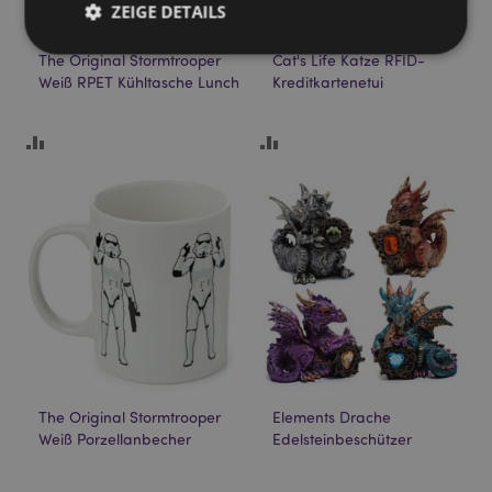
ZEIGE DETAILS
The Original Stormtrooper
Cat's Life Katze RFID-
Weiß RPET Kühltasche Lunch
Kreditkartenetui
Unbedingt notwendige
Leistungs
Ausrichten
Funktions
HINZUFÜGEN
HINZUFÜGEN
Streng-notwendige-Cookies ermöglichen
UM
UM
Kernfunktionen der Website wie die
Benutzeranmeldung und die Kontoverwaltung.
ZU
ZU
Ohne unbedingt notwendige cookies kann die
Website nicht richtig genutzt werden.
VERGLEICHEN
VERGLEICHEN
Provider
/
Name
Abl
Domain
CookieScriptConsent
1 Mo
CookieScript
.puckator.de
The Original Stormtrooper
Elements Drache
Weiß Porzellanbecher
Edelsteinbeschützer