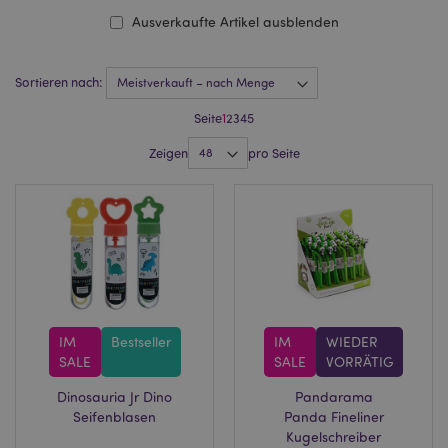
Ausverkaufte Artikel ausblenden
Sortieren nach:
Seite
1
2
3
4
5
Zeigen
pro Seite
IM
Bestseller
IM
WIEDER
SALE
SALE
VORRÄTIG
Dinosauria Jr Dino
Pandarama
Seifenblasen
Panda Fineliner
Kugelschreiber