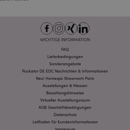
Sitzungscookie
gefunden wird, wird
er wahrscheinlich für
die Verwaltung des
Sitzungsstatus
verwendet.
SSID
2 Jahre
Dieses Cookie enthält
Google LLC
Informationen
.google.com
darüber, wie der
WICHTIGE INFORMATION
Endbenutzer die
Website nutzt, sowie
FAQ
über Werbung, die der
Endbenutzer
Lieferbedingungen
möglicherweise vor
dem Besuch dieser
Sonderangebote
Website gesehen hat.
Puckator DE EDC Nachrichten & Informationen
__Secure-
.google.com
2 Jahre
Neu! Homexpo Showroom Paris
1PAPISID
Ausstellungen & Messen
__Secure-
.google.com
1 Jahr
1PSID
Bezahlungshinweise
Virtueller Ausstellungsraum
__Secure-
.google.com
1 Jahr
1PSIDCC
AGB Geschäftsbedingungen
__Secure-
2 Jahre
Dieses Cookie wird
Google Inc.
Datenschutz
3PAPISID
von Google
.google.com
verwendet, um
Leitfaden für Kundeninformationen
Nutzerstatistiken zu
Impressum
erfassen und