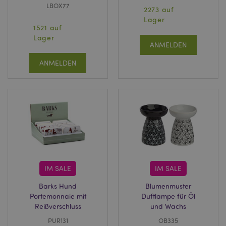
LBOX77
2273 auf
Lager
Datenschutzbestimmungen von Google
1521 auf
Lager
PHPSESSID
1 Ta
PHP.net
ANMELDEN
Stun
.www.puckator.de
ANMELDEN
IM SALE
IM SALE
mage-messages
1 Ta
Adobe Inc.
Barks Hund
Blumenmuster
Stun
www.puckator.de
Portemonnaie mit
Duftlampe für Öl
Reißverschluss
und Wachs
PUR131
OB335