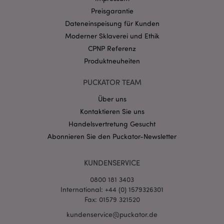
Conversion-Raten für
Preisgarantie
gezielte Werbezwecke
zu verfolgen.
Dateneinspeisung für Kunden
__Secure-
.google.com
1 Jahr
Moderner Sklaverei und Ethik
3PSID
CPNP Referenz
__Secure-
.google.com
1 Jahr
Produktneuheiten
3PSIDCC
PUCKATOR TEAM
Über uns
Kontaktieren Sie uns
Handelsvertretung Gesucht
Abonnieren Sie den Puckator-Newsletter
KUNDENSERVICE
0800 181 3403
International: +44 (0) 1579326301
Fax: 01579 321520
kundenservice@puckator.de