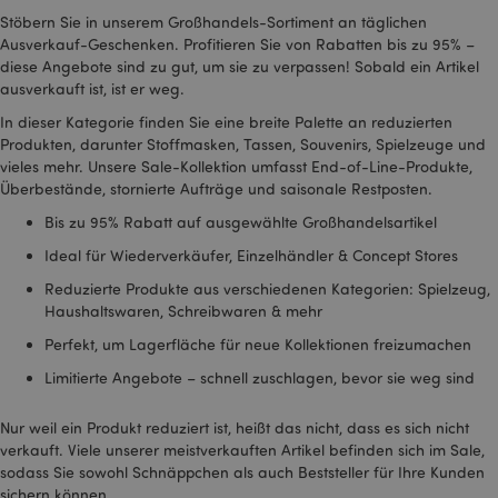
Stöbern Sie in unserem Großhandels-Sortiment an täglichen
OGPC
1 Jahr
Dieses Cookie wird
Google Inc.
von Google
.google.com
Ausverkauf-Geschenken. Profitieren Sie von Rabatten bis zu 95% –
verwendet, um
diese Angebote sind zu gut, um sie zu verpassen! Sobald ein Artikel
Benutzereinstellungen
und Informationen zu
ausverkauft ist, ist er weg.
speichern, wenn Sie
Seiten mit Google-
In dieser Kategorie finden Sie eine breite Palette an reduzierten
Karten auf ihnen
Produkten, darunter Stoffmasken, Tassen, Souvenirs, Spielzeuge und
sehen.
vieles mehr. Unsere Sale-Kollektion umfasst End-of-Line-Produkte,
SAPISID
1 Jahr
Dieses DoubleClick-
Google LLC
Überbestände, stornierte Aufträge und saisonale Restposten.
Cookie wird in der
.google.com
Regel von
Bis zu 95% Rabatt auf ausgewählte Großhandelsartikel
Werbepartnern über
die Website gesetzt
Ideal für Wiederverkäufer, Einzelhändler & Concept Stores
und von diesen
verwendet, um ein
Profil der Interessen
Reduzierte Produkte aus verschiedenen Kategorien: Spielzeug,
der Website-Besucher
Haushaltswaren, Schreibwaren & mehr
zu erstellen und
relevante Anzeigen
Perfekt, um Lagerfläche für neue Kollektionen freizumachen
auf anderen Websites
zu schalten. Dieses
Limitierte Angebote – schnell zuschlagen, bevor sie weg sind
Cookie identifiziert
Ihren Browser und Ihr
Gerät eindeutig.
Nur weil ein Produkt reduziert ist, heißt das nicht, dass es sich nicht
SID
1 Jahr
Dies ist ein sehr
Google LLC
verkauft. Viele unserer meistverkauften Artikel befinden sich im Sale,
gebräuchlicher
.google.com
sodass Sie sowohl Schnäppchen als auch Beststeller für Ihre Kunden
Cookie-Name, aber
wenn er als
sichern können.