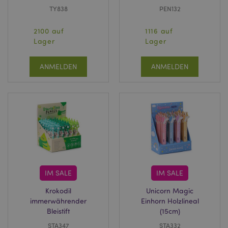
TY838
PEN132
2100 auf
1116 auf
Lager
Lager
ANMELDEN
ANMELDEN
IM SALE
IM SALE
Krokodil
Unicorn Magic
immerwährender
Einhorn Holzlineal
Bleistift
(15cm)
STA347
STA332