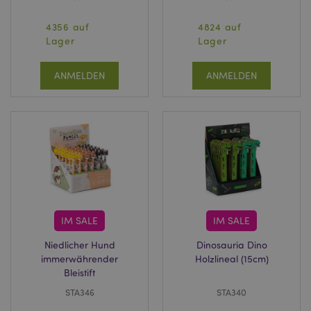
4356 auf
4824 auf
Lager
Lager
ANMELDEN
ANMELDEN
IM SALE
IM SALE
Niedlicher Hund
Dinosauria Dino
immerwährender
Holzlineal (15cm)
Bleistift
STA346
STA340