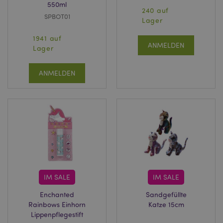
550ml
240 auf
SPBOT01
Lager
1941 auf
ANMELDEN
Lager
ANMELDEN
IM SALE
IM SALE
Enchanted
Sandgefüllte
Rainbows Einhorn
Katze 15cm
Lippenpflegestift