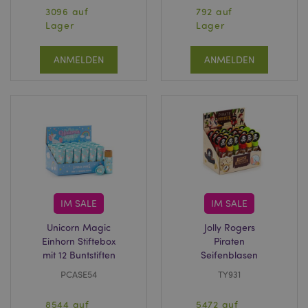
3096 auf
792 auf
Lager
Lager
ANMELDEN
ANMELDEN
IM SALE
IM SALE
Unicorn Magic
Jolly Rogers
Einhorn Stiftebox
Piraten
mit 12 Buntstiften
Seifenblasen
PCASE54
TY931
8544 auf
5472 auf