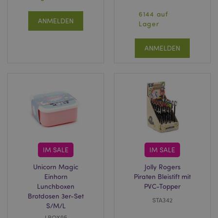
6144 auf
ANMELDEN
Lager
ANMELDEN
IM SALE
IM SALE
Unicorn Magic
Jolly Rogers
Einhorn
Piraten Bleistift mit
Lunchboxen
PVC-Topper
Brotdosen 3er-Set
STA342
S/M/L
LBOX95