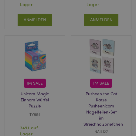
Lager
Lager
ANMELDEN
ANMELDEN
IM SALE
IM SALE
Unicorn Magic
Pusheen the Cat
Einhorn Würfel
Katze
Puzzle
Pusheenicorn
Nagelfeilen-Set
TY954
im
Streichholzbriefchen
3491 auf
NAIL127
Lager