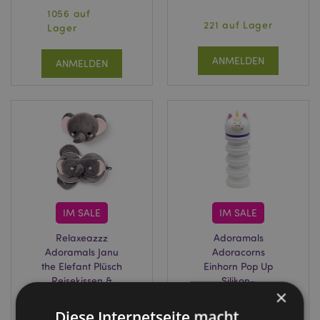
1056 auf
221 auf Lager
Lager
ANMELDEN
ANMELDEN
IM SALE
IM SALE
Relaxeazzz
Adoramals
Adoramals Janu
Adoracorns
the Elefant Plüsch
Einhorn Pop Up
Reisekissen &
Silikon-
×
Schlafmaske
Federmappe
Diese Internetseite macht
CUSH314
PCASE78