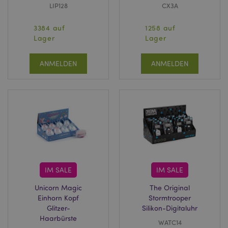
LIP128
CX3A
3384 auf
1258 auf
Lager
Lager
ANMELDEN
ANMELDEN
IM SALE
IM SALE
Unicorn Magic
The Original
Einhorn Kopf
Stormtrooper
Glitzer-
Silikon-Digitaluhr
Haarbürste
WATC14