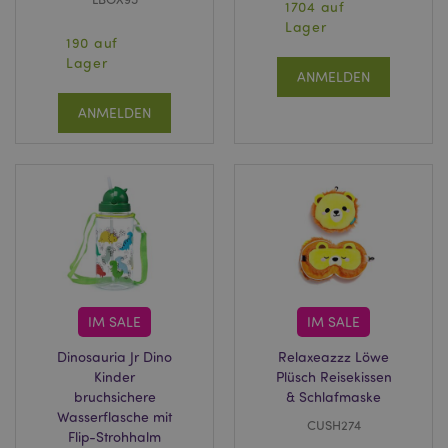
1704 auf
Lager
190 auf
Lager
ANMELDEN
ANMELDEN
IM SALE
IM SALE
Dinosauria Jr Dino
Relaxeazzz Löwe
Kinder
Plüsch Reisekissen
bruchsichere
& Schlafmaske
Wasserflasche mit
CUSH274
Flip-Strohhalm