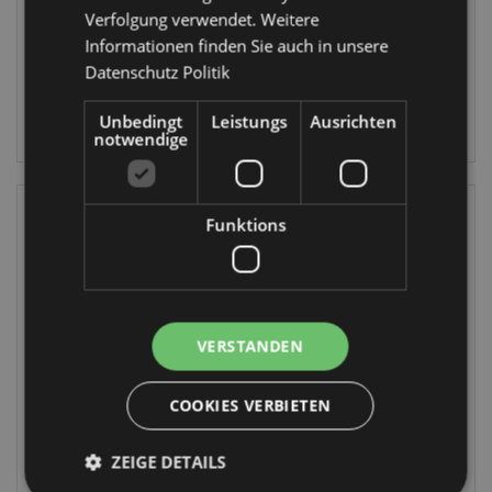
CUSH316
Verfolgung verwendet. Weitere
18 auf Lager
Informationen finden Sie auch in unsere
796 auf
Datenschutz Politik
Lager
ANMELDEN
Unbedingt
Leistungs
Ausrichten
ANMELDEN
notwendige
Funktions
VERSTANDEN
IM SALE
IM SALE
Adoramals Tiger
The Original
COOKIES VERBIETEN
Pop Up Silikon-
Stormtrooper
Federmappe
Weiß
ZEIGE DETAILS
Porzellanbecher
PCASE77
MUG408