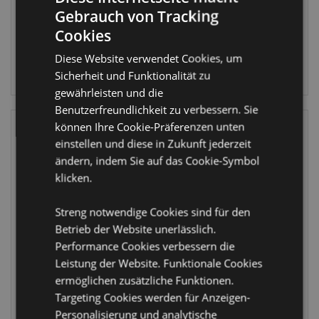
Gebrauch von Tracking
204 auf
1341 auf
Cookies
Lager
Lager
Diese Website verwendet Cookies, um
ANMELDEN
ANMELDEN
Sicherheit und Funktionalität zu
gewährleisten und die
Benutzerfreundlichkeit zu verbessern. Sie
können Ihre Cookie-Präferenzen unten
einstellen und diese in Zukunft jederzeit
ändern, indem Sie auf das Cookie-Symbol
klicken.
Streng notwendige Cookies sind für den
IM SALE
IM SALE
Betrieb der Website unerlässlich.
Performance Cookies verbessern die
Relaxeazzz
The Original
Adoramals
Stormtrooper
Leistung der Website. Funktionale Cookies
Orang-Utan
Weiß RPET
ermöglichen zusätzliche Funktionen.
Plüsch Reisekissen
Kühltasche Lunch
Targeting Cookies werden für Anzeigen-
& Schlafmaske
COOLB102
Personalisierung und analytische