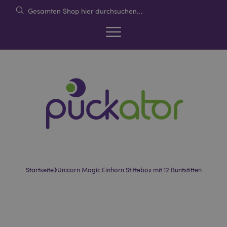
›
Startseite
Unicorn Magic Einhorn Stiftebox mit 12 Buntstiften
Skip
Skip
to
to
the
the
end
beginning