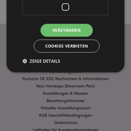
VERSTANDEN
COOKIES VERBIETEN
WICHTIGE INFORMATION
FAQ
ZEIGE DETAILS
Lieferbedingungen
Sonderangebote
Puckator DE EDC Nachrichten & Informationen
Unbedingt notwendige
Leistungs
Neu! Homexpo Showroom Paris
Ausrichten
Funktions
Ausstellungen & Messen
Bezahlungshinweise
Streng-notwendige-Cookies ermöglichen
Virtueller Ausstellungsraum
Kernfunktionen der Website wie die
Benutzeranmeldung und die Kontoverwaltung.
AGB Geschäftsbedingungen
Ohne unbedingt notwendige cookies kann die
Website nicht richtig genutzt werden.
Datenschutz
Leitfaden für Kundeninformationen
Provider
/