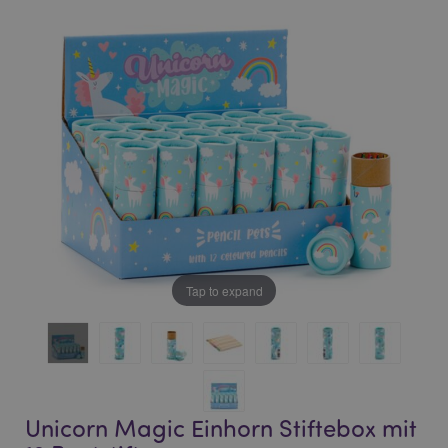
of
of
the
the
images
images
gallery
gallery
Tap to expand
Unicorn Magic Einhorn Stiftebox mit