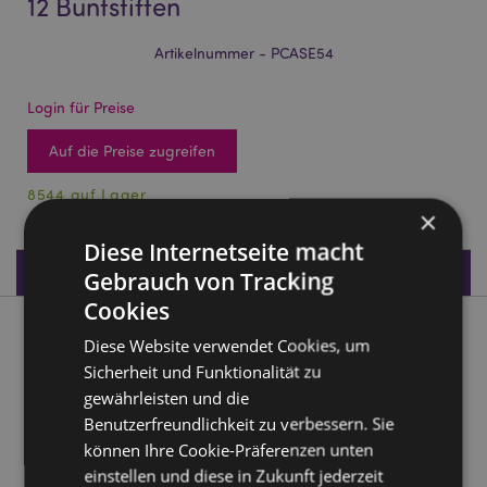
12 Buntstiften
Artikelnummer - PCASE54
Login für Preise
Auf die Preise zugreifen
8544 auf Lager
×
Diese Internetseite macht
Produktdaten
Gebrauch von Tracking
Cookies
Produktbeschreibung
Diese Website verwendet Cookies, um
Sicherheit und Funktionalität zu
Unicorn Magic Einhorn Stiftebox mit 12 Buntstiften
gewährleisten und die
Benutzerfreundlichkeit zu verbessern. Sie
Material:
Pappe und Holz
können Ihre Cookie-Präferenzen unten
Anzahl:
12 Buntstifte - Ausgewählte Farben
einstellen und diese in Zukunft jederzeit