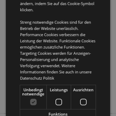
ändern, indem Sie auf das Cookie-Symbol
Produkttressourcen:
klicken.
Möchten Sie mehr über den Einkauf bei Puckator
erfahren?
Dann lesen Sie unseren
Leitfaden für
Streng notwendige Cookies sind für den
Kundeninformationen.
Betrieb der Website unerlässlich.
Performance Cookies verbessern die
Produktattribute
Leistung der Website. Funktionale Cookies
ermöglichen zusätzliche Funktionen.
Mehr
Höhe 10.5cm Breite 3cm Tiefe 3cm Bleistift
Information
Länge 8.5cm
Targeting Cookies werden für Anzeigen-
Personalisierung und analytische
5055071783951
Verfolgung verwendet. Weitere
240
Informationen finden Sie auch in unsere
0.050000
Datenschutz Politik
Ja
Keine
Unbedingt
Leistungs
Ausrichten
notwendige
Keine
Einhörner
Funktions