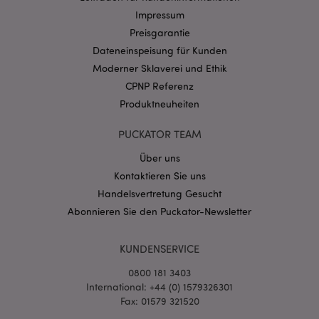
Name
Abl
Domain
Impressum
CookieScriptConsent
1 Mo
Preisgarantie
CookieScript
.puckator.de
Dateneinspeisung für Kunden
Moderner Sklaverei und Ethik
CPNP Referenz
Produktneuheiten
PUCKATOR TEAM
mage-cache-storage-section-
1 T
Adobe Inc.
invalidation
www.puckator.de
Über uns
Kontaktieren Sie uns
Handelsvertretung Gesucht
Datenschutzbestimmungen von Google
Abonnieren Sie den Puckator-Newsletter
PHPSESSID
1 Ta
PHP.net
Stun
.www.puckator.de
KUNDENSERVICE
0800 181 3403
International: +44 (0) 1579326301
Fax: 01579 321520