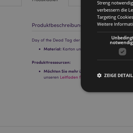
Streng notwendig
verbessern die Le
Targeting Cookie
Weitere Informat
Produktbeschreibung
Unbeding
Day of the Dead Tag der Toten Geschenktüte (L)
notwendig
Material:
Karton und Kordelgriffe
Produkttressourcen:
Möchten Sie mehr über den Einkauf bei Puckat
ZEIGE DETAIL
unseren
Leitfaden für Kundeninformationen.
Streng-notwendige-C
Ohne unbedingt notwe
Name