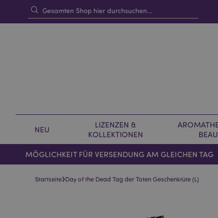
LIZENZEN &
AROMATHE
NEU
KOLLEKTIONEN
BEAU
MÖGLICHKEIT FÜR VERSENDUNG AM GLEICHEN TAG
›
Startseite
Day of the Dead Tag der Toten Geschenktüte (L)
Skip
Skip
to
to
the
the