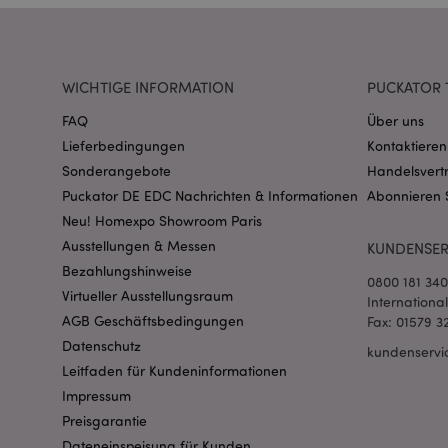
CookieScriptConse
WICHTIGE INFORMATION
PUCKATOR 
mage-cache-storage
FAQ
Über uns
invalidation
Lieferbedingungen
Kontaktieren
Sonderangebote
Handelsvert
PHPSESSID
Puckator DE EDC Nachrichten & Informationen
Abonnieren 
Neu! Homexpo Showroom Paris
Ausstellungen & Messen
KUNDENSER
Bezahlungshinweise
0800 181 34
Virtueller Ausstellungsraum
Internationa
AGB Geschäftsbedingungen
Fax: 01579 3
mage-messages
Datenschutz
kundenservi
Leitfaden für Kundeninformationen
Impressum
Preisgarantie
mage-cache-sessid
Dateneinspeisung für Kunden