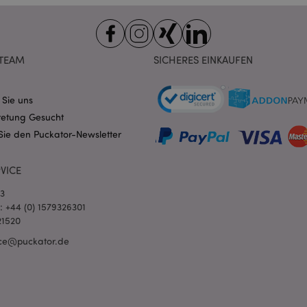
Domain
nt
1 Monat
Dieses Cookie wird vom Cookie-
CookieScript
verwendet, um die Einwilligung
.puckator.de
Besucher-Cookies zu speichern
von Cookie-Script.com muss o
TEAM
SICHERES EINKAUFEN
funktionieren.
-section-
1 Tag
Dieses Cookie wird verwendet,
Adobe Inc.
Zwischenspeichern von Inhalte
www.puckator.de
erleichtern und das Laden von 
 Sie uns
beschleunigen.
Datenschutzbestimmungen von Google
retung Gesucht
1 Tag 16
Cookie, das von Anwendungen g
PHP.net
Sie den Puckator-Newsletter
Stunden
auf der PHP-Sprache basieren. D
.www.puckator.de
allgemeine Kennung, die zum V
Benutzersitzungsvariablen verw
Normalerweise handelt es sich u
VICE
generierte Zahl. Die Art und Wei
verwendet wird, kann für die Sit
03
Ein gutes Beispiel ist jedoch di
Anmeldestatus für einen Benut
l: +44 (0) 1579326301
Seiten.
21520
1 Tag 16
Verfolgt Fehlermeldungen und 
Adobe Inc.
ce@puckator.de
Stunden
Benachrichtigungen, die dem Be
www.puckator.de
werden, z. B. die Cookie-Zusti
und verschiedene Fehlermeldun
wird aus dem Cookie gelöscht,
Käufer angezeigt wurde.
1 Tag
Der Wert dieses Cookies löst di
Adobe Inc.