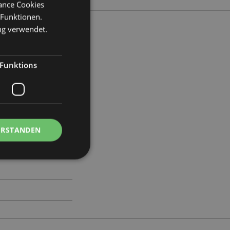
mance Cookies
 Funktionen.
ng verwendet.
ite 26cm Tiefe 12cm
Funktions
87
ERSTANDEN
Kontoverwaltung.