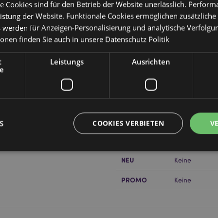
e Cookies sind für den Betrieb der Website unerlässlich. Perfor
istung der Website. Funktionale Cookies ermöglichen zusätzliche
s werden für Anzeigen-Personalisierung und analytische Verfolgu
ionen finden Sie auch in unsere
Datenschutz Politik
Produktattribute
Mehr
Abmessungen
Höhe 33cm Bre
t
Leistungs
Ausrichten
Information
e
EAN-Nummer
50550715090
Kartonmenge
144
or erfahren?
Dann lesen Sie
Gewicht (kg)
0.089000
S
COOKIES VERBIETEN
V
IM SALE
Ja
NEU
Keine
Unbedingt notwendige
Leistungs
Ausrichten
Funktions
PROMO
Keine
ookies ermöglichen Kernfunktionen der Website wie die Benutzeranmeldung und die 
ndige cookies kann die Website nicht richtig genutzt werden.
Provider
/
Ablauf
Beschreibung