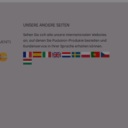
Script.com-Dienst
seinstellungen für
. Das Cookie-Banner
rdnungsgemäß
UNSERE ANDERE SEITEN
 um das
Sehen Sie sich alle unsere internationalen Websites
n im Browser zu
an, auf denen Sie Puckator-Produkte bestellen und
Seiten zu
Kundenservice in Ihrer Sprache erhalten können.
eneriert wird, die
ies ist eine
erwalten von
endet wird.
m eine zufällig
se, wie sie
e spezifisch sein.
e Beibehaltung des
zer zwischen den
andere
nutzer angezeigt
mmungsnachricht
gen. Die Nachricht
 nachdem sie dem
e Bereinigung des