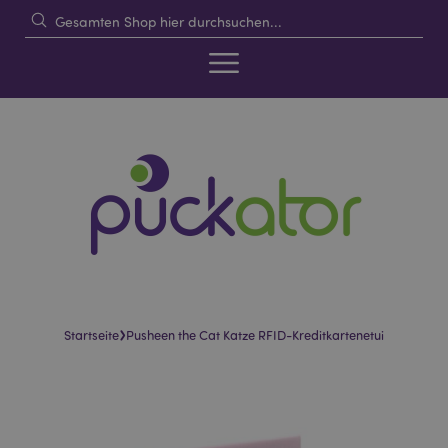
›
Startseite
Pusheen the Cat Katze RFID-Kreditkartenetui
Skip
Skip
to
to
the
the
end
beginning