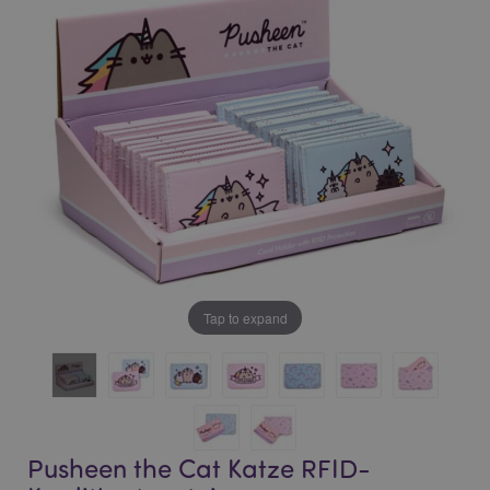
of
of
the
the
images
images
gallery
gallery
Tap to expand
Pusheen the Cat Katze RFID-