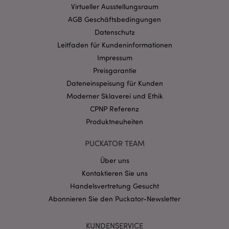
Virtueller Ausstellungsraum
mage-cache-storage-section-
1 T
Adobe Inc.
invalidation
www.puckator.de
AGB Geschäftsbedingungen
Datenschutz
Leitfaden für Kundeninformationen
Datenschutzbestimmungen von Google
Impressum
PHPSESSID
1 Ta
PHP.net
Preisgarantie
Stun
.www.puckator.de
Dateneinspeisung für Kunden
Moderner Sklaverei und Ethik
CPNP Referenz
Produktneuheiten
PUCKATOR TEAM
Über uns
Kontaktieren Sie uns
Handelsvertretung Gesucht
Abonnieren Sie den Puckator-Newsletter
mage-messages
1 Ta
Adobe Inc.
Stun
www.puckator.de
KUNDENSERVICE