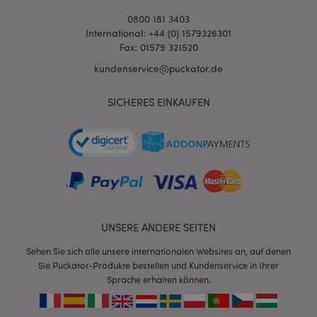
0800 181 3403
International: +44 (0) 1579326301
Fax: 01579 321520
kundenservice@puckator.de
SICHERES EINKAUFEN
mage-cache-sessid
1 T
Adobe Inc.
www.puckator.de
X-Magento-Vary
1 Ta
Adobe Inc.
Stun
www.puckator.de
UNSERE ANDERE SEITEN
Sehen Sie sich alle unsere internationalen Websites an, auf denen
Sie Puckator-Produkte bestellen und Kundenservice in Ihrer
Sprache erhalten können.