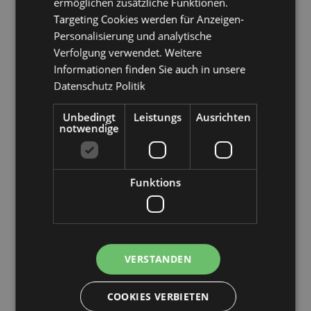
ermöglichen zusätzliche Funktionen.
(französischer Teil), Serbien, Sizilien (Italien), Slowakei,
Slowenien, Spanien (Festland), Schweden, Schweiz,
Targeting Cookies werden für Anzeigen-
Türkei, Ukraine, Vereinigtes Königreich (Festland),
Personalisierung und analytische
Vereinigtes Königreich (Nordirland, Highlands und
Verfolgung verwendet. Weitere
Inseln)
Informationen finden Sie auch in unsere
Datenschutz Politik
Produkttressourcen:
Möchten Sie mehr über den Einkauf bei Puckator
Unbedingt
Leistungs
Ausrichten
erfahren?
Dann lesen Sie unseren
Leitfaden für
notwendige
Kundeninformationen.
Funktions
Produktattribute
Mehr
Höhe 7.5cm Breite 10cm Tiefe 0.5cm
Information
5055071788338
288
VERSTANDEN
0.037000
Ja
COOKIES VERBIETEN
Keine