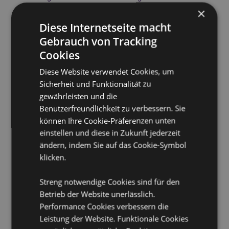
sich außerhalb dieser Gebiete befinden, versuchen
×
Sie bitte nicht, dieses Produkt zu kaufen. Andernfalls
Diese Internetseite macht
wird es aus Ihrer Bestellung entfernt. Für weitere
Informationen wenden Sie sich bitte an unseren
Gebrauch von Tracking
Kundenservice.
Cookies
Lizenzierte Gebiete:
Åland-Inseln, Albanien, Andorra,
Österreich, Aserbaidschan, Azoren (Portugal),
Diese Website verwendet Cookies, um
Balearen (Spanien), Weißrussland, Belgien, Bermuda,
Sicherheit und Funktionalität zu
Bosnien und Herzegowina, Bulgarien, Kanarische
gewährleisten und die
Inseln (Spanien), Ceuta und Melilla, Chile, Korsika
Benutzerfreundlichkeit zu verbessern. Sie
(Frankreich), Kroatien, Zypern, Tschechische Republik,
Dänemark, Estland, Finnland (Festland), Frankreich
können Ihre Cookie-Präferenzen unten
(Festland), Französisch-Guayana, Georgien,
einstellen und diese in Zukunft jederzeit
Deutschland, Gibraltar, Griechenland, Guadeloupe,
ändern, indem Sie auf das Cookie-Symbol
Guernsey (Kanalinseln), Heiliger Stuhl (Vatikanstadt),
klicken.
Ungarn, Island, Irland, Isle of Man (Vereinigtes
Königreich), Italien (Festland), Jersey (Kanalinseln),
Kosovo, Lettland, Liechtenstein, Litauen, Luxemburg,
Streng notwendige Cookies sind für den
Nordmazedonien, Madeira (Portugal), Malta,
Betrieb der Website unerlässlich.
Martinique, Mayotte, Moldawien, Montenegro,
Performance Cookies verbessern die
Niederlande, Norwegen, Polen, Portugal (Festland),
Leistung der Website. Funktionale Cookies
Réunion, Rumänien, Russland, Saint-Martin