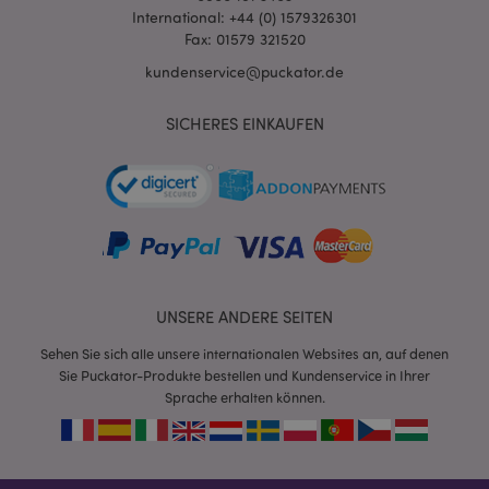
International: +44 (0) 1579326301
Fax: 01579 321520
kundenservice@puckator.de
SICHERES EINKAUFEN
mage-messages
1 Ta
Adobe Inc.
Stun
www.puckator.de
UNSERE ANDERE SEITEN
Sehen Sie sich alle unsere internationalen Websites an, auf denen
Sie Puckator-Produkte bestellen und Kundenservice in Ihrer
mage-cache-sessid
1 T
Adobe Inc.
Sprache erhalten können.
www.puckator.de