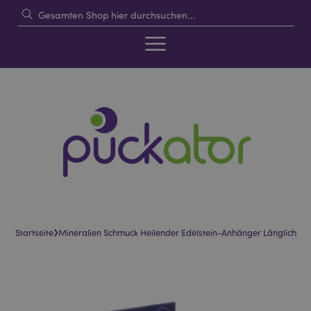
›
Startseite
Mineralien Schmuck Heilender Edelstein-Anhänger Länglich
Skip
Skip
to
to
the
the
end
beginning