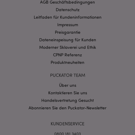
AGB Geschäftsbedingungen
Provider
/
Datenschutz
Name
Abl
Domain
Leitfaden für Kundeninformationen
CookieScriptConsent
1 Mo
CookieScript
Impressum
.puckator.de
Preisgarantie
Dateneinspeisung für Kunden
Moderner Sklaverei und Ethik
CPNP Referenz
Produktneuheiten
mage-cache-storage-section-
1 T
Adobe Inc.
invalidation
www.puckator.de
PUCKATOR TEAM
Über uns
Kontaktieren Sie uns
Datenschutzbestimmungen von Google
Handelsvertretung Gesucht
PHPSESSID
1 Ta
PHP.net
Stun
Abonnieren Sie den Puckator-Newsletter
.www.puckator.de
KUNDENSERVICE
0800 181 3403