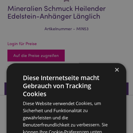
Mineralien Schmuck Heilender
Edelstein-Anhänger Länglich
Artikelnummer - MIN53
Login für Preise
Auf die Preise zugreifen
2610 auf Lager
×
Diese Internetseite macht
Gebrauch von Tracking
Produktdaten
Cookies
Diese Website verwendet Cookies, um
Produktbeschreibung
Sicherheit und Funktionalität zu
gewährleisten und die
Mineralien Schmuck Heilender Edelstein-Anhänger Länglich
Benutzerfreundlichkeit zu verbessern. Sie
Material:
Edelsteine, Metall (Eisen/Zink-
können Ihre Cookie-Präferenzen unten