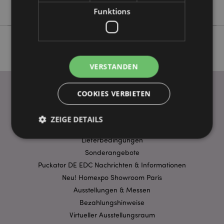
Keine
Funktions
VERSTANDEN
COOKIES VERBIETEN
WICHTIGE INFORMATION
ZEIGE DETAILS
FAQ
Lieferbedingungen
Sonderangebote
Unbedingt notwendige
Leistungs
Puckator DE EDC Nachrichten & Informationen
Ausrichten
Funktions
Neu! Homexpo Showroom Paris
Ausstellungen & Messen
Streng-notwendige-Cookies ermöglichen
Kernfunktionen der Website wie die
Bezahlungshinweise
Benutzeranmeldung und die Kontoverwaltung.
Virtueller Ausstellungsraum
Ohne unbedingt notwendige cookies kann die
Website nicht richtig genutzt werden.