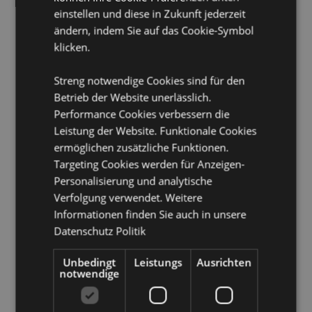
Legierung/Messing), Baumwoll-Schnur
einstellen und diese in Zukunft jederzeit
Produkthinweis:
Dieses Produkt enthält natürliche
ändern, indem Sie auf das Cookie-Symbol
Edelsteine, die in Ton und Farbe von der Darstellung
klicken.
auf den Produktbildern abweichen können.
Streng notwendige Cookies sind für den
Produkttressourcen:
Betrieb der Website unerlässlich.
Möchten Sie mehr über den Einkauf bei Puckator
Performance Cookies verbessern die
erfahren?
Dann lesen Sie unseren
Leitfaden für
Leistung der Website. Funktionale Cookies
Kundeninformationen.
ermöglichen zusätzliche Funktionen.
Targeting Cookies werden für Anzeigen-
Personalisierung und analytische
Produktattribute
Verfolgung verwendet. Weitere
Mehr
Höhe 4cm Breite 1cm Tiefe 1cm
Informationen finden Sie auch in unsere
Information
5055071505973
Datenschutz Politik
108
0.027000
Unbedingt
Leistungs
Ausrichten
notwendige
Ja
Keine