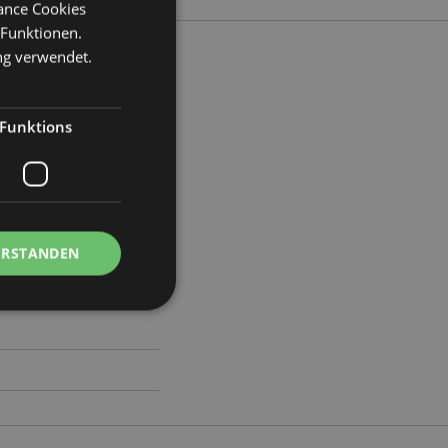
mance Cookies
 Funktionen.
ng verwendet.
nge 3m Rolle 70x3x3cm
Funktions
0
ERSTANDEN
Kontoverwaltung.