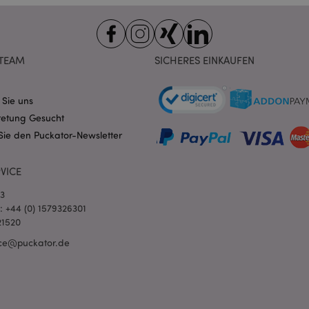
Domain
nt
1 Monat
Dieses Cookie wird vom Cookie-
CookieScript
verwendet, um die Einwilligung
.puckator.de
Besucher-Cookies zu speichern
von Cookie-Script.com muss o
TEAM
SICHERES EINKAUFEN
funktionieren.
-section-
1 Tag
Dieses Cookie wird verwendet,
Adobe Inc.
Zwischenspeichern von Inhalte
www.puckator.de
erleichtern und das Laden von 
 Sie uns
beschleunigen.
Datenschutzbestimmungen von Google
retung Gesucht
1 Tag 16
Cookie, das von Anwendungen g
PHP.net
Sie den Puckator-Newsletter
Stunden
auf der PHP-Sprache basieren. D
.www.puckator.de
allgemeine Kennung, die zum V
Benutzersitzungsvariablen verw
Normalerweise handelt es sich u
VICE
generierte Zahl. Die Art und Wei
verwendet wird, kann für die Sit
03
Ein gutes Beispiel ist jedoch di
Anmeldestatus für einen Benut
l: +44 (0) 1579326301
Seiten.
21520
1 Tag 16
Verfolgt Fehlermeldungen und 
Adobe Inc.
ce@puckator.de
Stunden
Benachrichtigungen, die dem Be
www.puckator.de
werden, z. B. die Cookie-Zusti
und verschiedene Fehlermeldun
wird aus dem Cookie gelöscht,
Käufer angezeigt wurde.
1 Tag
Der Wert dieses Cookies löst di
Adobe Inc.