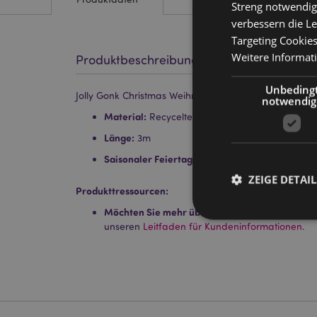
Streng notwendig
verbessern die Le
Targeting Cookie
Weitere Informat
Produktbeschreibung
Unbeding
Jolly Gonk Christmas Weihnachten Gnom Geschenkpa
notwendig
Material:
Recyceltes Papier
Länge:
3m
Saisonaler Feiertag/ festlicher Anlass:
Weihnac
ZEIGE DETAIL
Produkttressourcen:
Möchten Sie mehr über den Einkauf bei Puckat
unseren
Leitfaden für Kundeninformationen.
Streng-notwendige-C
Ohne unbedingt notwe
Name