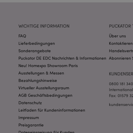
CookieScriptConse
WICHTIGE INFORMATION
PUCKATOR 
mage-cache-storage
FAQ
Über uns
invalidation
Lieferbedingungen
Kontaktieren
Sonderangebote
Handelsvert
PHPSESSID
Puckator DE EDC Nachrichten & Informationen
Abonnieren 
Neu! Homexpo Showroom Paris
Ausstellungen & Messen
KUNDENSER
Bezahlungshinweise
0800 181 34
Virtueller Ausstellungsraum
Internationa
AGB Geschäftsbedingungen
Fax: 01579 3
mage-messages
Datenschutz
kundenservi
Leitfaden für Kundeninformationen
Impressum
Preisgarantie
mage-cache-sessid
Dateneinspeisung für Kunden