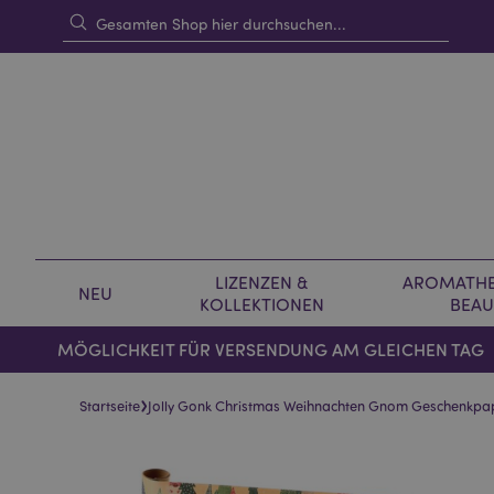
LIZENZEN &
AROMATHE
NEU
KOLLEKTIONEN
BEAU
MÖGLICHKEIT FÜR VERSENDUNG AM GLEICHEN TAG
›
Startseite
Jolly Gonk Christmas Weihnachten Gnom Geschenkpap
Skip
Skip
to
to
the
the