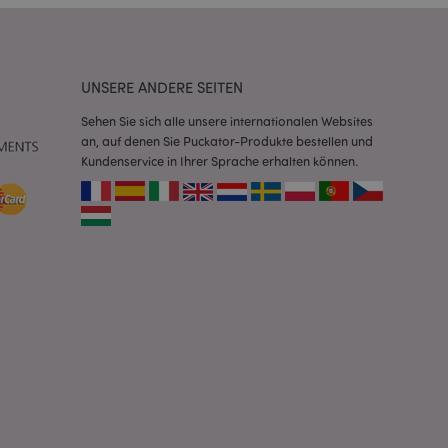
Script.com-Dienst
seinstellungen für
. Das Cookie-Banner
rdnungsgemäß
UNSERE ANDERE SEITEN
 um das
Sehen Sie sich alle unsere internationalen Websites
n im Browser zu
an, auf denen Sie Puckator-Produkte bestellen und
Seiten zu
Kundenservice in Ihrer Sprache erhalten können.
eneriert wird, die
ies ist eine
erwalten von
endet wird.
m eine zufällig
se, wie sie
e spezifisch sein.
e Beibehaltung des
zer zwischen den
andere
nutzer angezeigt
mmungsnachricht
gen. Die Nachricht
 nachdem sie dem
e Bereinigung des