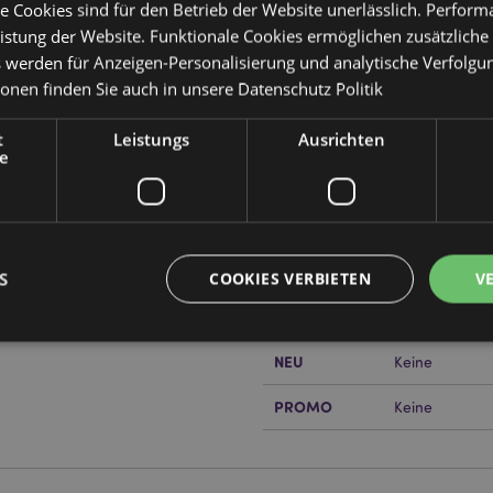
e Cookies sind für den Betrieb der Website unerlässlich. Perfor
istung der Website. Funktionale Cookies ermöglichen zusätzliche
s werden für Anzeigen-Personalisierung und analytische Verfolgu
ionen finden Sie auch in unsere
Datenschutz Politik
Produktattribute
Mehr
Abmessungen
Höhe 70cm Lä
t
Leistungs
Ausrichten
Information
pier 3m-Rolle
e
EAN-Nummer
505507151306
Kartonmenge
48
hten
Gewicht (kg)
0.175000
S
COOKIES VERBIETEN
V
IM SALE
Keine
or erfahren?
Dann lesen Sie
NEU
Keine
Unbedingt notwendige
Leistungs
Ausrichten
Funktions
PROMO
Keine
ookies ermöglichen Kernfunktionen der Website wie die Benutzeranmeldung und die 
ndige cookies kann die Website nicht richtig genutzt werden.
Provider
/
Ablauf
Beschreibung