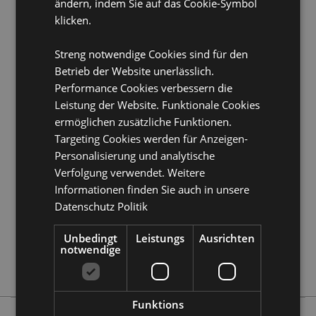
Saisonaler Feiertag/ festlicher Anlass:
Weihnachten
ändern, indem Sie auf das Cookie-Symbol
klicken.
Produkttressourcen:
Streng notwendige Cookies sind für den
Möchten Sie mehr über den Einkauf bei Puckator
erfahren?
Dann lesen Sie unseren
Leitfaden für
Betrieb der Website unerlässlich.
Kundeninformationen.
Performance Cookies verbessern die
Leistung der Website. Funktionale Cookies
ermöglichen zusätzliche Funktionen.
Produktattribute
Targeting Cookies werden für Anzeigen-
Mehr
Höhe 9cm Breite 6.5cm Tiefe 2.5cm
Personalisierung und analytische
Information
5055071797514
Verfolgung verwendet. Weitere
120
Informationen finden Sie auch in unsere
Datenschutz Politik
0.114000
Keine
Unbedingt
Leistungs
Ausrichten
Keine
notwendige
Keine
Funktions