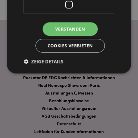
VERSTANDEN
WICHTIGE INFORMATION
COOKIES VERBIETEN
FAQ
ZEIGE DETAILS
Lieferbedingungen
Sonderangebote
Puckator DE EDC Nachrichten & Informationen
Neu! Homexpo Showroom Paris
Unbedingt notwendige
Leistungs
Ausstellungen & Messen
Ausrichten
Funktions
Bezahlungshinweise
Streng-notwendige-Cookies ermöglichen
Virtueller Ausstellungsraum
Kernfunktionen der Website wie die
AGB Geschäftsbedingungen
Benutzeranmeldung und die Kontoverwaltung.
Ohne unbedingt notwendige cookies kann die
Datenschutz
Website nicht richtig genutzt werden.
Leitfaden für Kundeninformationen
Provider
/
Name
Abl