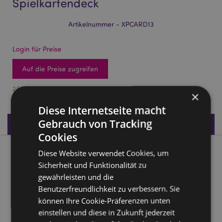
Spielkartendeck
Artikelnummer - XPCARD13
Login für Preise
Auf die Preise zugreifen
252 auf Lager
×
Diese Internetseite macht
Gebrauch von Tracking
Produktdaten
Cookies
Diese Website verwendet Cookies, um
Produktbeschreibung
Sicherheit und Funktionalität zu
gewährleisten und die
Gonk Weihnachten Standard-Spielkartendeck
Benutzerfreundlichkeit zu verbessern. Sie
Material:
Karte und Papier
können Ihre Cookie-Präferenzen unten
Anzahl der Karten im Deck: 52 und 2 Joker
einstellen und diese in Zukunft jederzeit