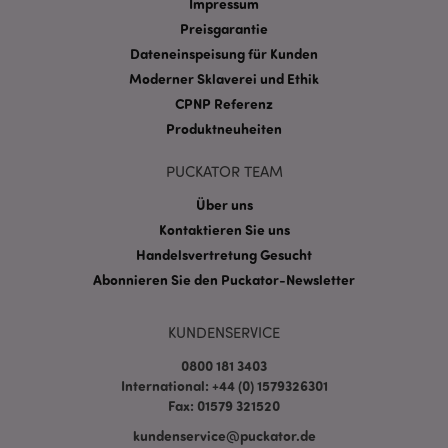
Impressum
Domain
Preisgarantie
CookieScriptConsent
1 Mo
CookieScript
.puckator.de
Dateneinspeisung für Kunden
Moderner Sklaverei und Ethik
CPNP Referenz
Produktneuheiten
PUCKATOR TEAM
mage-cache-storage-section-
1 T
Adobe Inc.
Über uns
invalidation
www.puckator.de
Kontaktieren Sie uns
Handelsvertretung Gesucht
Abonnieren Sie den Puckator-Newsletter
Datenschutzbestimmungen von Google
PHPSESSID
1 Ta
PHP.net
Stun
.www.puckator.de
KUNDENSERVICE
0800 181 3403
International: +44 (0) 1579326301
Fax: 01579 321520
kundenservice@puckator.de