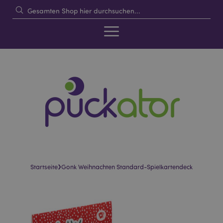
›
Startseite
Gonk Weihnachten Standard-Spielkartendeck
Skip
Skip
to
to
the
the
end
beginning