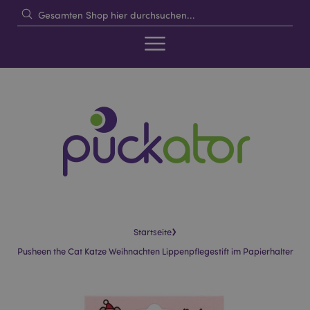
›
Startseite
Pusheen the Cat Katze Weihnachten Lippenpflegestift im Papierhalter
Skip
Skip
to
to
the
the