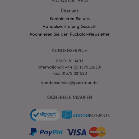
PUCKATOR TEAM
mage-cache-sessid
1 T
Adobe Inc.
www.puckator.de
Über uns
Kontaktieren Sie uns
Handelsvertretung Gesucht
Abonnieren Sie den Puckator-Newsletter
X-Magento-Vary
1 Ta
Adobe Inc.
KUNDENSERVICE
Stun
www.puckator.de
0800 181 3403
International: +44 (0) 1579326301
Fax: 01579 321520
kundenservice@puckator.de
SICHERES EINKAUFEN
_GRECAPTCHA
6
Google LLC
Mon
www.google.com
recently_compared_product_previous
1 T
Adobe Inc.