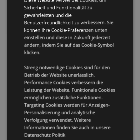
Lizenzierte Gebiete:
Åland-Inseln, Albanien, Andorra,
Sicherheit und Funktionalität zu
Österreich, Aserbaidschan, Azoren (Portugal),
Balearen (Spanien), Weißrussland, Belgien, Bermuda,
gewährleisten und die
Bosnien und Herzegowina, Bulgarien, Kanarische
Benutzerfreundlichkeit zu verbessern. Sie
Inseln (Spanien), Ceuta und Melilla, Chile, Korsika
können Ihre Cookie-Präferenzen unten
(Frankreich), Kroatien, Zypern, Tschechische Republik,
einstellen und diese in Zukunft jederzeit
Dänemark, Estland, Finnland (Festland), Frankreich
ändern, indem Sie auf das Cookie-Symbol
(Festland), Französisch-Guayana, Georgien,
Deutschland, Gibraltar, Griechenland, Guadeloupe,
klicken.
Guernsey (Kanalinseln), Heiliger Stuhl (Vatikanstadt),
Ungarn, Island, Irland, Isle of Man (Vereinigtes
Streng notwendige Cookies sind für den
Königreich), Italien (Festland), Jersey (Kanalinseln),
Betrieb der Website unerlässlich.
Kosovo, Lettland, Liechtenstein, Litauen, Luxemburg,
Performance Cookies verbessern die
Nordmazedonien, Madeira (Portugal), Malta,
Martinique, Mayotte, Moldawien, Montenegro,
Leistung der Website. Funktionale Cookies
Niederlande, Norwegen, Polen, Portugal (Festland),
ermöglichen zusätzliche Funktionen.
Réunion, Rumänien, Russland, Saint-Martin
Targeting Cookies werden für Anzeigen-
(französischer Teil), Serbien, Sizilien (Italien), Slowakei,
Personalisierung und analytische
Slowenien, Spanien (Festland), Schweden, Schweiz,
Verfolgung verwendet. Weitere
Türkei, Ukraine, Vereinigtes Königreich (Festland),
Vereinigtes Königreich (Nordirland, Highlands und
Informationen finden Sie auch in unsere
Inseln)
Datenschutz Politik