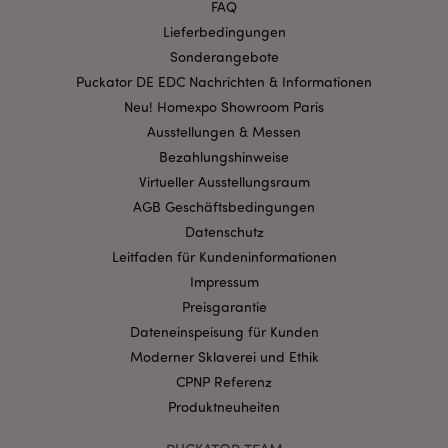
FAQ
Stun
.www.puckator.de
Lieferbedingungen
Sonderangebote
Puckator DE EDC Nachrichten & Informationen
Neu! Homexpo Showroom Paris
Ausstellungen & Messen
Bezahlungshinweise
Virtueller Ausstellungsraum
AGB Geschäftsbedingungen
Datenschutz
Leitfaden für Kundeninformationen
mage-messages
1 Ta
Adobe Inc.
Impressum
Stun
www.puckator.de
Preisgarantie
Dateneinspeisung für Kunden
Moderner Sklaverei und Ethik
CPNP Referenz
Produktneuheiten