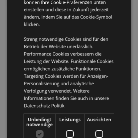
können Ihre Cookie-Präferenzen unten
Geeignet zum Bügeln:
Nein
einstellen und diese in Zukunft jederzeit
Pflegehinweis:
Maschinenwäsche bis 30°C
ändern, indem Sie auf das Cookie-Symbol
Saisonaler Feiertag/ festlicher Anlass:
Weihnachten
klicken.
Produkttressourcen:
Streng notwendige Cookies sind für den
Betrieb der Website unerlässlich.
Möchten Sie mehr über den Einkauf bei Puckator
erfahren?
Dann lesen Sie unseren
Leitfaden für
Performance Cookies verbessern die
Kundeninformationen.
Leistung der Website. Funktionale Cookies
ermöglichen zusätzliche Funktionen.
Targeting Cookies werden für Anzeigen-
Produktattribute
Personalisierung und analytische
Mehr
Höhe 9cm Breite 14cm Tiefe 14cm
Verfolgung verwendet. Weitere
Information
5055071512766
Informationen finden Sie auch in unsere
120
Datenschutz Politik
0.060000
Unbedingt
Leistungs
Ausrichten
Keine
notwendige
Keine
Keine