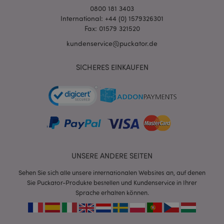
0800 181 3403
International: +44 (0) 1579326301
Fax: 01579 321520
kundenservice@puckator.de
SICHERES EINKAUFEN
mage-messages
1 Ta
Adobe Inc.
Stun
www.puckator.de
UNSERE ANDERE SEITEN
Sehen Sie sich alle unsere internationalen Websites an, auf denen
Sie Puckator-Produkte bestellen und Kundenservice in Ihrer
mage-cache-sessid
1 T
Adobe Inc.
www.puckator.de
Sprache erhalten können.