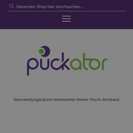
›
Startseite
Jingle Bunch Weihnachten Rentier Plüsch-Stirnband
Skip
Skip
to
to
the
the
end
beginning