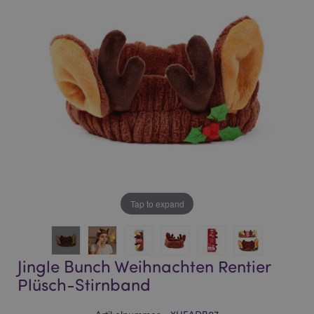
of
of
the
the
images
images
gallery
gallery
Tap to expand
Jingle Bunch Weihnachten Rentier
Plüsch-Stirnband