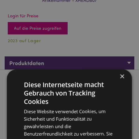
Artikelnummer - XHEADB07
Login für Preise
Auf die Preise zugreifen
2023 auf Lager
Produktdaten
×
Produktbeschreibung
Diese Internetseite macht
Gebrauch von Tracking
Jingle Bunch Weihnachten Rentier Plüsch-Stirnband
Cookies
Material:
Polyester
Diese Website verwendet Cookies, um
Größe:
Einheitsgröße
Sicherheit und Funktionalität zu
Geeignet für Bleichmittel:
Nein
gewährleisten und die
Benutzerfreundlichkeit zu verbessern. Sie
Geeignet für den Trockner:
Nein