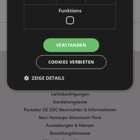
Jingle Bunch
Funktions
VERSTANDEN
COOKIES VERBIETEN
WICHTIGE INFORMATION
ZEIGE DETAILS
FAQ
Lieferbedingungen
Sonderangebote
Unbedingt notwendige
Leistungs
Puckator DE EDC Nachrichten & Informationen
Ausrichten
Funktions
Neu! Homexpo Showroom Paris
Streng-notwendige-Cookies ermöglichen
Ausstellungen & Messen
Kernfunktionen der Website wie die
Bezahlungshinweise
Benutzeranmeldung und die Kontoverwaltung.
Ohne unbedingt notwendige cookies kann die