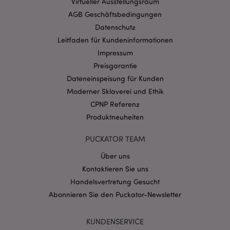
Virtueller Ausstellungsraum
Website nicht richtig genutzt werden.
AGB Geschäftsbedingungen
Provider
/
Name
Abl
Datenschutz
Domain
Leitfaden für Kundeninformationen
CookieScriptConsent
1 Mo
CookieScript
.puckator.de
Impressum
Preisgarantie
Dateneinspeisung für Kunden
Moderner Sklaverei und Ethik
CPNP Referenz
Produktneuheiten
mage-cache-storage-section-
1 T
Adobe Inc.
invalidation
www.puckator.de
PUCKATOR TEAM
Über uns
Datenschutzbestimmungen von Google
Kontaktieren Sie uns
PHPSESSID
Handelsvertretung Gesucht
1 Ta
PHP.net
Stun
.www.puckator.de
Abonnieren Sie den Puckator-Newsletter
KUNDENSERVICE