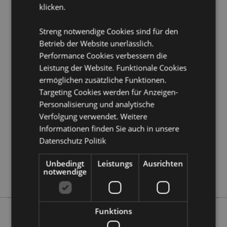
klicken.
Möchten Sie mehr über den Einkauf bei Puckator
erfahren?
Dann lesen Sie unseren
Leitfaden für
Streng notwendige Cookies sind für den
Kundeninformationen.
Betrieb der Website unerlässlich.
Performance Cookies verbessern die
Produktattribute
Leistung der Website. Funktionale Cookies
Mehr
Höhe 33cm Breite 26cm Tiefe 12cm
ermöglichen zusätzliche Funktionen.
Information
Targeting Cookies werden für Anzeigen-
5055071512575
Personalisierung und analytische
120
Verfolgung verwendet. Weitere
0.078000
Informationen finden Sie auch in unsere
Keine
Datenschutz Politik
Keine
Keine
Unbedingt
Leistungs
Ausrichten
notwendige
Weihnachtliche Blumen
Funktions