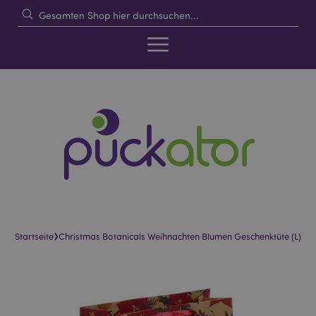
›
Startseite
Christmas Botanicals Weihnachten Blumen Geschenktüte (L)
Skip
Skip
to
to
the
the
end
beginning