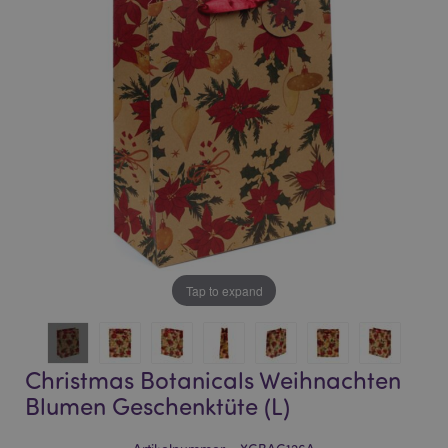
of
of
the
the
images
images
gallery
gallery
Tap to expand
Christmas Botanicals Weihnachten
Blumen Geschenktüte (L)