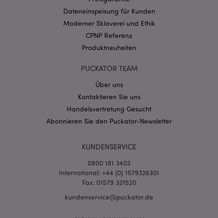
CookieScriptConsent
1 Mo
CookieScript
Dateneinspeisung für Kunden
.puckator.de
Moderner Sklaverei und Ethik
CPNP Referenz
Produktneuheiten
PUCKATOR TEAM
Über uns
mage-cache-storage-section-
1 T
Adobe Inc.
invalidation
www.puckator.de
Kontaktieren Sie uns
Handelsvertretung Gesucht
Abonnieren Sie den Puckator-Newsletter
Datenschutzbestimmungen von Google
PHPSESSID
1 Ta
PHP.net
KUNDENSERVICE
Stun
.www.puckator.de
0800 181 3403
International: +44 (0) 1579326301
Fax: 01579 321520
kundenservice@puckator.de