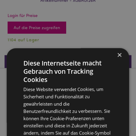
Artikelnummer - XGBAG126A
Login für Preise
Auf die Preise zugreifen
1104 auf Lager
×
Produktdaten
Diese Internetseite macht
Gebrauch von Tracking
Cookies
Produktbeschreibung
Diese Website verwendet Cookies, um
Christmas Botanicals Weihnachten Blumen Geschenktüte (L)
Sicherheit und Funktionalität zu
gewährleisten und die
Material:
Geschenktüte aus Karton mit
Geschenkanhänger und Griffen aus Geschenkband
Benutzerfreundlichkeit zu verbessern. Sie
können Ihre Cookie-Präferenzen unten
Saisonaler Feiertag/ festlicher Anlass:
Weihnachten
einstellen und diese in Zukunft jederzeit
ändern, indem Sie auf das Cookie-Symbol
Produkttressourcen: