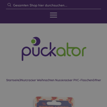
›
Startseite
Nutcracker Weihnachten Nussknacker PVC-Flaschenöffner
Skip
Skip
to
to
the
the
end
beginning