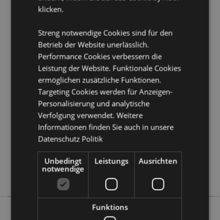
Produkttressourcen:
klicken.
Möchten Sie mehr über den Einkauf bei Puckator
erfahren?
Dann lesen Sie unseren
Leitfaden für
Streng notwendige Cookies sind für den
Kundeninformationen.
Betrieb der Website unerlässlich.
Performance Cookies verbessern die
Produktattribute
Leistung der Website. Funktionale Cookies
ermöglichen zusätzliche Funktionen.
Mehr
Höhe 9cm Breite 6cm Tiefe 0.5cm
Information
Targeting Cookies werden für Anzeigen-
5056848209056
Personalisierung und analytische
288
Verfolgung verwendet. Weitere
0.048000
Informationen finden Sie auch in unsere
Keine
Datenschutz Politik
Ja
Unbedingt
Leistungs
Ausrichten
Keine
notwendige
Weihnachtsnussknacker
Funktions