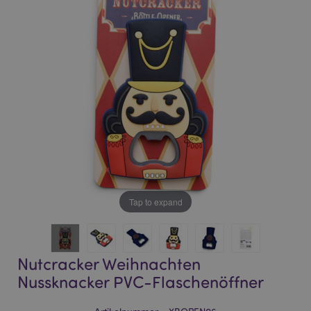
of
of
the
the
images
images
gallery
gallery
Tap to expand
Nutcracker Weihnachten
Nussknacker PVC-Flaschenöffner