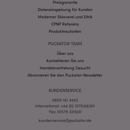
Preisgarantie
CookieScriptConsent
1 Mo
CookieScript
Dateneinspeisung für Kunden
.puckator.de
Moderner Sklaverei und Ethik
CPNP Referenz
Produktneuheiten
PUCKATOR TEAM
mage-cache-storage-section-
1 T
Adobe Inc.
Über uns
invalidation
www.puckator.de
Kontaktieren Sie uns
Handelsvertretung Gesucht
Abonnieren Sie den Puckator-Newsletter
Datenschutzbestimmungen von Google
PHPSESSID
1 Ta
PHP.net
Stun
.www.puckator.de
KUNDENSERVICE
0800 181 3403
International: +44 (0) 1579326301
Fax: 01579 321520
kundenservice@puckator.de