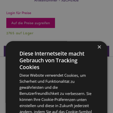
Artikelnummer - XBOPEN06
Login für Preise
Auf die Preise zugreifen
2765 auf Lager
×
Produktdaten
Diese Internetseite macht
Gebrauch von Tracking
Produktbeschreibung
Cookies
Diese Website verwendet Cookies, um
Nutcracker Weihnachten Nussknacker PVC-Flaschenöffner
Sicherheit und Funktionalität zu
Material:
PVC und Metall
gewährleisten und die
Benutzerfreundlichkeit zu verbessern. Sie
Magnetisch:
Nein
können Ihre Cookie-Präferenzen unten
Saisonaler Feiertag/ festlicher Anlass:
Weihnachten
einstellen und diese in Zukunft jederzeit
ändern, indem Sie auf das Cookie-Symbol