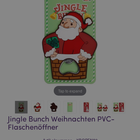
of
of
the
the
images
images
gallery
gallery
Tap to expand
Jingle Bunch Weihnachten PVC-
Flaschenöffner