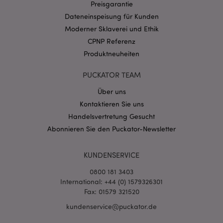
Preisgarantie
CookieScriptConsent
1 Mo
CookieScript
Dateneinspeisung für Kunden
.puckator.de
Moderner Sklaverei und Ethik
CPNP Referenz
Produktneuheiten
PUCKATOR TEAM
mage-cache-storage-section-
1 T
Adobe Inc.
Über uns
invalidation
www.puckator.de
Kontaktieren Sie uns
Handelsvertretung Gesucht
Abonnieren Sie den Puckator-Newsletter
Datenschutzbestimmungen von Google
PHPSESSID
1 Ta
PHP.net
Stun
.www.puckator.de
KUNDENSERVICE
0800 181 3403
International: +44 (0) 1579326301
Fax: 01579 321520
kundenservice@puckator.de