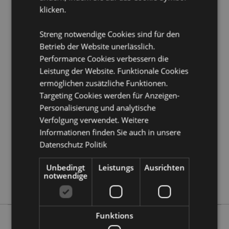
Produkttressourcen:
klicken.
Möchten Sie mehr über den Einkauf bei Puckator
erfahren?
Dann lesen Sie unseren
Leitfaden für
Streng notwendige Cookies sind für den
Kundeninformationen.
Betrieb der Website unerlässlich.
Performance Cookies verbessern die
Produktattribute
Leistung der Website. Funktionale Cookies
ermöglichen zusätzliche Funktionen.
Mehr
Höhe 9cm Breite 7.5cm Tiefe 0.5cm
Information
Targeting Cookies werden für Anzeigen-
5055071513312
Personalisierung und analytische
288
Verfolgung verwendet. Weitere
0.055000
Informationen finden Sie auch in unsere
Keine
Datenschutz Politik
Keine
Unbedingt
Leistungs
Ausrichten
Keine
notwendige
Jingle Bunch
Funktions