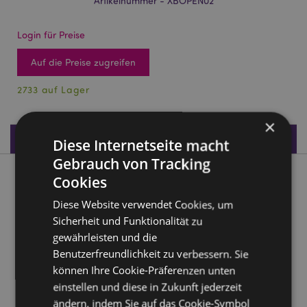
Artikelnummer - XBOPEN02
Login für Preise
Auf die Preise zugreifen
2733 auf Lager
×
Produktdaten
Diese Internetseite macht
Gebrauch von Tracking
Produktbeschreibung
Cookies
Diese Website verwendet Cookies, um
Jingle Bunch Weihnachten PVC-Flaschenöffner
Sicherheit und Funktionalität zu
Material:
PVC und Metall
gewährleisten und die
Benutzerfreundlichkeit zu verbessern. Sie
Magnetisch:
Nein
können Ihre Cookie-Präferenzen unten
Saisonaler Feiertag/ festlicher Anlass:
Weihnachten
einstellen und diese in Zukunft jederzeit
ändern, indem Sie auf das Cookie-Symbol