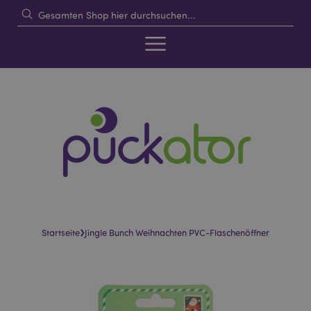
›
Startseite
Jingle Bunch Weihnachten PVC-Flaschenöffner
Skip
Skip
to
to
the
the
end
beginning