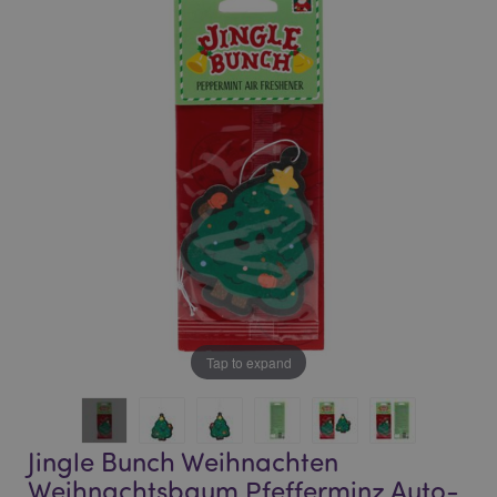
the
the
end
beginning
of
of
the
the
images
images
gallery
gallery
Tap to expand
Jingle Bunch Weihnachten
Weihnachtsbaum Pfefferminz Auto-