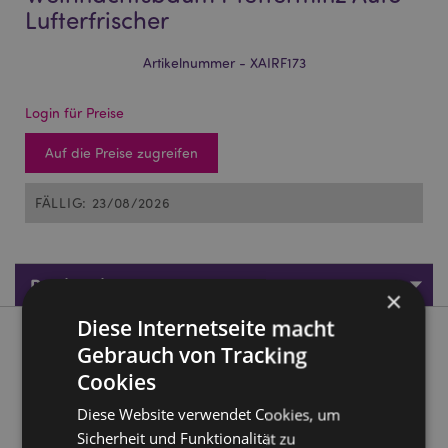
Lufterfrischer
Artikelnummer - XAIRF173
Login für Preise
Auf die Preise zugreifen
FÄLLIG: 23/08/2026
Produktdaten
×
Diese Internetseite macht
Produktbeschreibung
Gebrauch von Tracking
Cookies
Jingle Bunch Weihnachten Weihnachtsbaum Pfefferminz
Diese Website verwendet Cookies, um
Auto-Lufterfrischer
Sicherheit und Funktionalität zu
Material:
Pappe, Polypropylen, Elastik, Saugfähiges