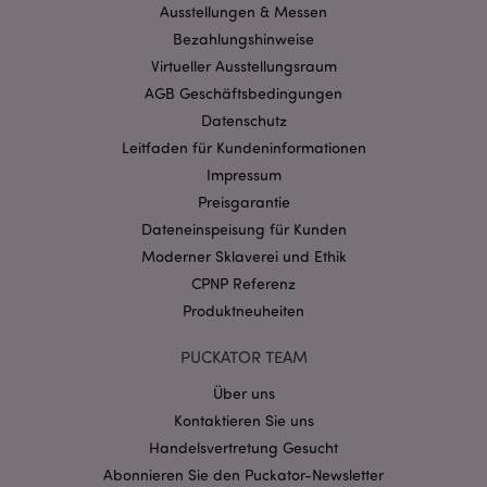
Benutzeranmeldung und die Kontoverwaltung.
Ausstellungen & Messen
Ohne unbedingt notwendige cookies kann die
Bezahlungshinweise
Website nicht richtig genutzt werden.
Virtueller Ausstellungsraum
Provider
/
Name
Abl
AGB Geschäftsbedingungen
Domain
Datenschutz
CookieScriptConsent
1 Mo
CookieScript
.puckator.de
Leitfaden für Kundeninformationen
Impressum
Preisgarantie
Dateneinspeisung für Kunden
Moderner Sklaverei und Ethik
CPNP Referenz
mage-cache-storage-section-
1 T
Adobe Inc.
invalidation
www.puckator.de
Produktneuheiten
PUCKATOR TEAM
Datenschutzbestimmungen von Google
Über uns
PHPSESSID
1 Ta
PHP.net
Kontaktieren Sie uns
Stun
.www.puckator.de
Handelsvertretung Gesucht
Abonnieren Sie den Puckator-Newsletter