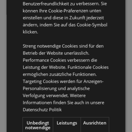
Benutzerfreundlichkeit zu verbessern. Sie
Haarbruch vor.
können Ihre Cookie-Präferenzen unten
Geeignet für Bleichmittel:
Nein
einstellen und diese in Zukunft jederzeit
Geeignet für den Trockner:
Nein
ändern, indem Sie auf das Cookie-Symbol
Geeignet zum Bügeln:
Nein
klicken.
Pflegehinweis:
Maschinenwäsche bis 30°C
Streng notwendige Cookies sind für den
Produkttressourcen:
Betrieb der Website unerlässlich.
Performance Cookies verbessern die
Möchten Sie mehr über den Einkauf bei Puckator
Leistung der Website. Funktionale Cookies
erfahren?
Dann lesen Sie unseren
Leitfaden für
Kundeninformationen.
ermöglichen zusätzliche Funktionen.
Targeting Cookies werden für Anzeigen-
Personalisierung und analytische
Produktattribute
Verfolgung verwendet. Weitere
Mehr
Höhe 25.5cm Breite 63cm Tiefe 0.1cm
Informationen finden Sie auch in unsere
Information
Datenschutz Politik
5055071511226
96
Unbedingt
Leistungs
Ausrichten
0.107000
notwendige