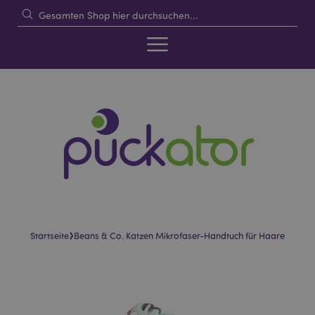
›
Startseite
Beans & Co. Katzen Mikrofaser-Handtuch für Haare
Skip
Skip
to
to
the
the
end
beginning