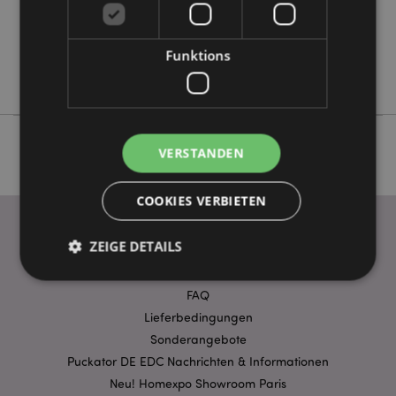
Keine
Keine
Keine
Funktions
Beans & Co Cats
VERSTANDEN
COOKIES VERBIETEN
ZEIGE DETAILS
WICHTIGE INFORMATION
FAQ
Unbedingt notwendige
Lieferbedingungen
Leistungs
Sonderangebote
Ausrichten
Funktions
Puckator DE EDC Nachrichten & Informationen
Streng-notwendige-Cookies ermöglichen
Neu! Homexpo Showroom Paris
Kernfunktionen der Website wie die