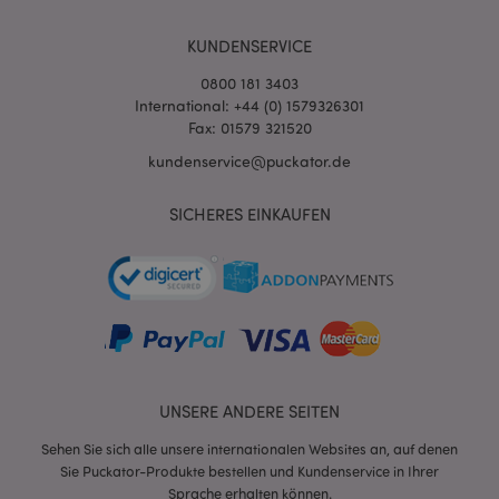
KUNDENSERVICE
0800 181 3403
International: +44 (0) 1579326301
Fax: 01579 321520
kundenservice@puckator.de
SICHERES EINKAUFEN
mage-messages
1 Ta
Adobe Inc.
Stun
www.puckator.de
UNSERE ANDERE SEITEN
mage-cache-sessid
1 T
Adobe Inc.
Sehen Sie sich alle unsere internationalen Websites an, auf denen
www.puckator.de
Sie Puckator-Produkte bestellen und Kundenservice in Ihrer
Sprache erhalten können.