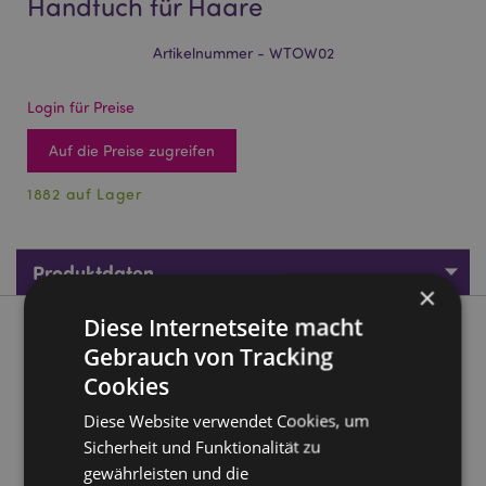
Handtuch für Haare
Artikelnummer - WTOW02
Login für Preise
Auf die Preise zugreifen
1882 auf Lager
Produktdaten
×
Diese Internetseite macht
Produktbeschreibung
Gebrauch von Tracking
Cookies
Beans & Co. Katzen Mikrofaser-Handtuch für Haare
Diese Website verwendet Cookies, um
Material:
10% Acryl, 90% Polyester
Sicherheit und Funktionalität zu
Produktinformation:
Die Handtücher für die Haare
gewährleisten und die
sind schnelltrocknend, Anti-Frizz und beugen