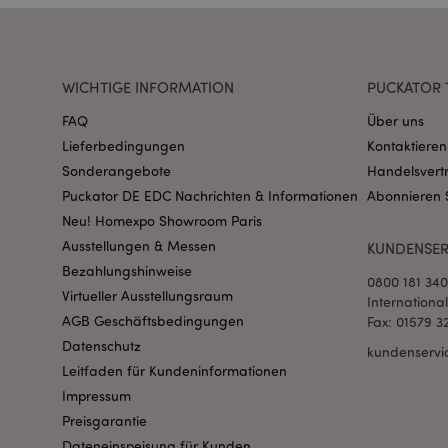
CookieScriptConse
WICHTIGE INFORMATION
PUCKATOR 
mage-cache-storage
FAQ
Über uns
invalidation
Lieferbedingungen
Kontaktieren
Sonderangebote
Handelsvert
PHPSESSID
Puckator DE EDC Nachrichten & Informationen
Abonnieren 
Neu! Homexpo Showroom Paris
Ausstellungen & Messen
KUNDENSER
Bezahlungshinweise
0800 181 34
Virtueller Ausstellungsraum
Internationa
AGB Geschäftsbedingungen
Fax: 01579 3
mage-messages
Datenschutz
kundenservi
Leitfaden für Kundeninformationen
Impressum
Preisgarantie
mage-cache-sessid
Dateneinspeisung für Kunden