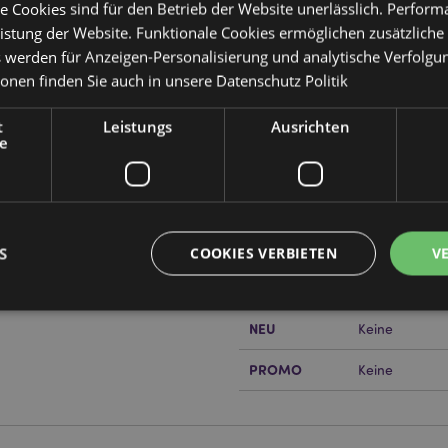
e Cookies sind für den Betrieb der Website unerlässlich. Perfor
istung der Website. Funktionale Cookies ermöglichen zusätzliche
s werden für Anzeigen-Personalisierung und analytische Verfolgu
ionen finden Sie auch in unsere
Datenschutz Politik
Produktattribute
Mehr
Abmessungen
Höhe 22cm Bre
t
Leistungs
Ausrichten
Information
e
EAN-Nummer
50550717503
Kartonmenge
6
or erfahren?
Dann lesen Sie
Gewicht (kg)
1.473000
S
COOKIES VERBIETEN
V
IM SALE
Keine
NEU
Keine
Unbedingt notwendige
Leistungs
Ausrichten
Funktions
PROMO
Keine
ookies ermöglichen Kernfunktionen der Website wie die Benutzeranmeldung und die 
ndige cookies kann die Website nicht richtig genutzt werden.
Provider
/
Ablauf
Beschreibung