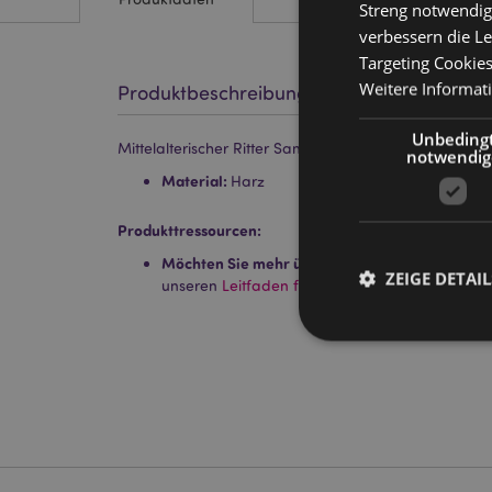
Streng notwendig
verbessern die Le
Targeting Cookie
Weitere Informat
Produktbeschreibung
Unbeding
Mittelalterischer Ritter Sammlerfiguren Display Stand
notwendig
Material:
Harz
Produkttressourcen:
Möchten Sie mehr über den Einkauf bei Puckat
ZEIGE DETAIL
unseren
Leitfaden für Kundeninformationen.
Streng-notwendige-C
Ohne unbedingt notwe
Name