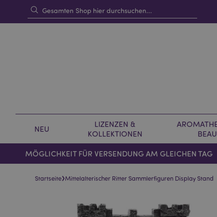
LIZENZEN &
AROMATHE
NEU
KOLLEKTIONEN
BEAU
MÖGLICHKEIT FÜR VERSENDUNG AM GLEICHEN TAG
›
Startseite
Mittelalterischer Ritter Sammlerfiguren Display Stand
Skip
Skip
to
to
the
the