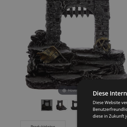
end
beginning
of
of
the
the
images
images
gallery
gallery
Hover to zoom
Diese Inter
Diese Website ve
Benutzerfreundlic
diese in Zukunft 
Produktdaten