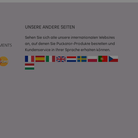
Script.com-Dienst
seinstellungen für
. Das Cookie-Banner
rdnungsgemäß
UNSERE ANDERE SEITEN
 um das
Sehen Sie sich alle unsere internationalen Websites
n im Browser zu
an, auf denen Sie Puckator-Produkte bestellen und
Seiten zu
Kundenservice in Ihrer Sprache erhalten können.
eneriert wird, die
ies ist eine
erwalten von
endet wird.
m eine zufällig
se, wie sie
e spezifisch sein.
e Beibehaltung des
zer zwischen den
andere
nutzer angezeigt
mmungsnachricht
gen. Die Nachricht
 nachdem sie dem
e Bereinigung des