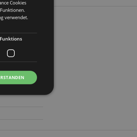
mance Cookies
 Funktionen.
ng verwendet.
ite 25cm Tiefe 21cm
Funktions
80
ERSTANDEN
Kontoverwaltung.