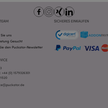
Domain
nt
1 Monat
Dieses Cookie wird vom Cookie-
CookieScript
verwendet, um die Einwilligung
.puckator.de
Besucher-Cookies zu speichern
von Cookie-Script.com muss o
TEAM
SICHERES EINKAUFEN
funktionieren.
-section-
1 Tag
Dieses Cookie wird verwendet,
Adobe Inc.
Zwischenspeichern von Inhalte
www.puckator.de
erleichtern und das Laden von 
 Sie uns
beschleunigen.
Datenschutzbestimmungen von Google
retung Gesucht
1 Tag 16
Cookie, das von Anwendungen g
PHP.net
Sie den Puckator-Newsletter
Stunden
auf der PHP-Sprache basieren. D
.www.puckator.de
allgemeine Kennung, die zum V
Benutzersitzungsvariablen verw
Normalerweise handelt es sich u
VICE
generierte Zahl. Die Art und Wei
verwendet wird, kann für die Sit
03
Ein gutes Beispiel ist jedoch di
Anmeldestatus für einen Benut
l: +44 (0) 1579326301
Seiten.
21520
1 Tag 16
Verfolgt Fehlermeldungen und 
Adobe Inc.
ce@puckator.de
Stunden
Benachrichtigungen, die dem Be
www.puckator.de
werden, z. B. die Cookie-Zusti
und verschiedene Fehlermeldun
wird aus dem Cookie gelöscht,
Käufer angezeigt wurde.
1 Tag
Der Wert dieses Cookies löst di
Adobe Inc.