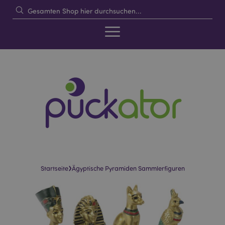
›
Startseite
Ägyptische Pyramiden Sammlerfiguren
Skip
Skip
to
to
the
the
end
beginning