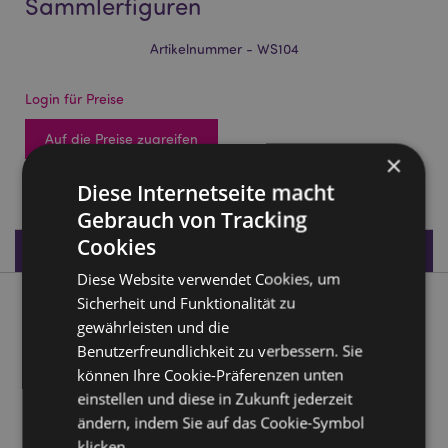
Sammlerfiguren
Artikelnummer - WS104
Login für Preise
Auf die Preise zugreifen
×
936 auf Lager
Diese Internetseite macht
Gebrauch von Tracking
Cookies
Produktdaten
Diese Website verwendet Cookies, um
Sicherheit und Funktionalität zu
Produktbeschreibung
gewährleisten und die
Benutzerfreundlichkeit zu verbessern. Sie
Ägyptische Pyramiden Sammlerfiguren
können Ihre Cookie-Präferenzen unten
Material:
Harz
einstellen und diese in Zukunft jederzeit
ändern, indem Sie auf das Cookie-Symbol
Produkttressourcen:
klicken.