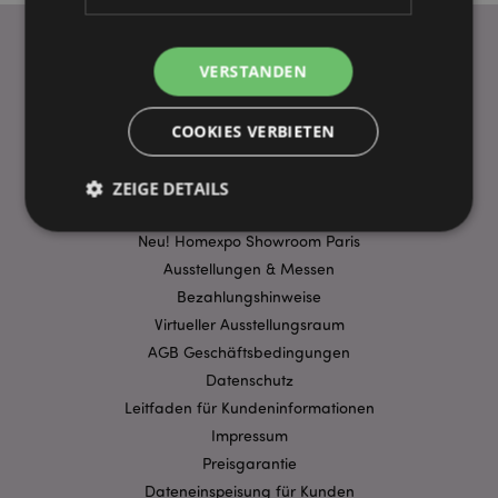
VERSTANDEN
WICHTIGE INFORMATION
FAQ
COOKIES VERBIETEN
Lieferbedingungen
Sonderangebote
ZEIGE DETAILS
Puckator DE EDC Nachrichten & Informationen
Neu! Homexpo Showroom Paris
Ausstellungen & Messen
Unbedingt notwendige
Leistungs
Bezahlungshinweise
Ausrichten
Funktions
Virtueller Ausstellungsraum
Streng-notwendige-Cookies ermöglichen
AGB Geschäftsbedingungen
Kernfunktionen der Website wie die
Datenschutz
Benutzeranmeldung und die Kontoverwaltung.
Ohne unbedingt notwendige cookies kann die
Leitfaden für Kundeninformationen
Website nicht richtig genutzt werden.
Impressum
Provider
/
Preisgarantie
Name
Abl
Domain
Dateneinspeisung für Kunden