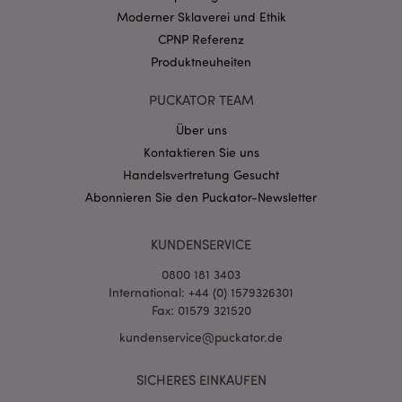
CookieScriptConsent
1 Mo
CookieScript
Moderner Sklaverei und Ethik
.puckator.de
CPNP Referenz
Produktneuheiten
PUCKATOR TEAM
Über uns
mage-cache-storage-section-
1 T
Adobe Inc.
Kontaktieren Sie uns
invalidation
www.puckator.de
Handelsvertretung Gesucht
Abonnieren Sie den Puckator-Newsletter
Datenschutzbestimmungen von Google
KUNDENSERVICE
PHPSESSID
1 Ta
PHP.net
Stun
.www.puckator.de
0800 181 3403
International: +44 (0) 1579326301
Fax: 01579 321520
kundenservice@puckator.de
SICHERES EINKAUFEN