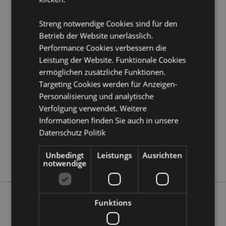
Möchten Sie mehr über den Einkauf bei Puckator
erfahren?
Dann lesen Sie unseren
Leitfaden für
Streng notwendige Cookies sind für den
Kundeninformationen.
Betrieb der Website unerlässlich.
Performance Cookies verbessern die
Leistung der Website. Funktionale Cookies
Produktattribute
ermöglichen zusätzliche Funktionen.
Mehr
Höhe 5 - 8cm
Targeting Cookies werden für Anzeigen-
Information
5055071597602
Personalisierung und analytische
192
Verfolgung verwendet. Weitere
0.022000
Informationen finden Sie auch in unsere
Keine
Datenschutz Politik
Keine
Unbedingt
Leistungs
Ausrichten
Keine
notwendige
Funktions