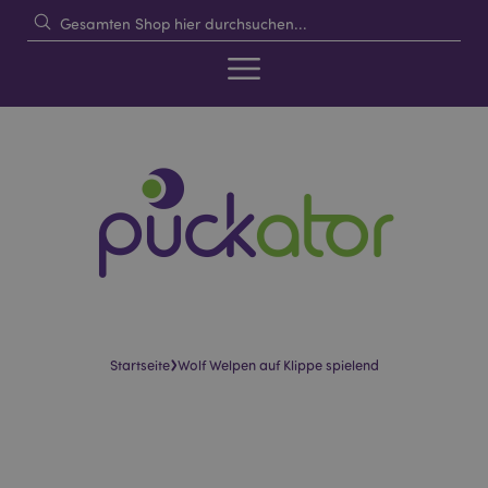
›
Startseite
Wolf Welpen auf Klippe spielend
Skip
Skip
to
to
the
the
end
beginning