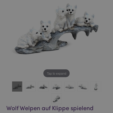
of
of
the
the
images
images
gallery
gallery
Tap to expand
Wolf Welpen auf Klippe spielend