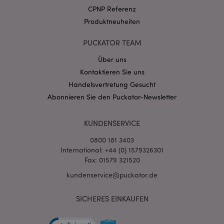
.puckator.de
CPNP Referenz
Produktneuheiten
PUCKATOR TEAM
Über uns
Kontaktieren Sie uns
mage-cache-storage-section-
1 T
Adobe Inc.
invalidation
www.puckator.de
Handelsvertretung Gesucht
Abonnieren Sie den Puckator-Newsletter
Datenschutzbestimmungen von Google
KUNDENSERVICE
PHPSESSID
1 Ta
PHP.net
Stun
.www.puckator.de
0800 181 3403
International: +44 (0) 1579326301
Fax: 01579 321520
kundenservice@puckator.de
SICHERES EINKAUFEN