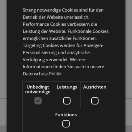
erfahren?
Dann lesen Sie unseren
Leitfaden für
Streng notwendige Cookies sind für den
Kundeninformationen.
Betrieb der Website unerlässlich.
Performance Cookies verbessern die
Produktattribute
Leistung der Website. Funktionale Cookies
Mehr
Höhe 12cm Breite 25cm Tiefe 5.5cm
ermöglichen zusätzliche Funktionen.
Information
Targeting Cookies werden für Anzeigen-
5055071506840
Personalisierung und analytische
12
Verfolgung verwendet. Weitere
0.567000
Informationen finden Sie auch in unsere
Keine
Datenschutz Politik
Keine
Keine
Unbedingt
Leistungs
Ausrichten
notwendige
Funktions