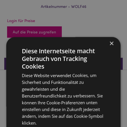
Artikelnummer - WOLF46
Login für Preise
Auf die Preise zugreifen
×
124 auf Lager
Diese Internetseite macht
Gebrauch von Tracking
Produktdaten
Cookies
Diese Website verwendet Cookies, um
Produktbeschreibung
Sicherheit und Funktionalität zu
gewährleisten und die
Wolf Welpen auf Klippe spielend
Benutzerfreundlichkeit zu verbessern. Sie
können Ihre Cookie-Präferenzen unten
Material:
Harz
einstellen und diese in Zukunft jederzeit
ändern, indem Sie auf das Cookie-Symbol
Produkttressourcen:
klicken.
Möchten Sie mehr über den Einkauf bei Puckator