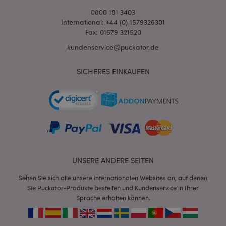
Website nicht richtig genutzt werden.
0800 181 3403
International: +44 (0) 1579326301
Provider
/
Name
Abl
Domain
Fax: 01579 321520
CookieScriptConsent
1 Mo
CookieScript
kundenservice@puckator.de
.puckator.de
SICHERES EINKAUFEN
mage-cache-storage-section-
1 T
Adobe Inc.
invalidation
www.puckator.de
UNSERE ANDERE SEITEN
Datenschutzbestimmungen von Google
Sehen Sie sich alle unsere internationalen Websites an, auf denen
PHPSESSID
1 Ta
PHP.net
Stun
.www.puckator.de
Sie Puckator-Produkte bestellen und Kundenservice in Ihrer
Sprache erhalten können.