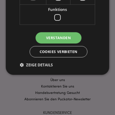
Virtueller Ausstellungsraum
AGB Geschäftsbedingungen
Funktions
Datenschutz
Leitfaden für Kundeninformationen
Impressum
Preisgarantie
VERSTANDEN
Dateneinspeisung für Kunden
Moderner Sklaverei und Ethik
COOKIES VERBIETEN
CPNP Referenz
Produktneuheiten
ZEIGE DETAILS
PUCKATOR TEAM
Über uns
Unbedingt notwendige
Leistungs
Kontaktieren Sie uns
Handelsvertretung Gesucht
Ausrichten
Funktions
Abonnieren Sie den Puckator-Newsletter
Streng-notwendige-Cookies ermöglichen
Kernfunktionen der Website wie die
Benutzeranmeldung und die Kontoverwaltung.
KUNDENSERVICE
Ohne unbedingt notwendige cookies kann die