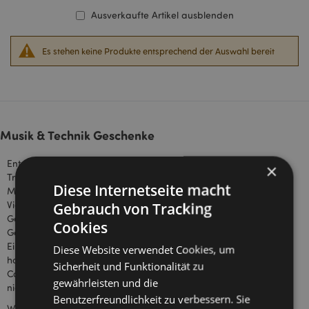
Ausverkaufte Artikel ausblenden
Es stehen keine Produkte entsprechend der Auswahl bereit
Musik & Technik Geschenke
Andere
Entdecken Sie hier eine breite Auswahl an
×
Trendartikel und Geschenke für
Kategorien
Diese Internetseite macht
Musikliebhaber, Technikbeigeisterte und
für Sie:
Videospiel Fans! Wir haben viele einzigartige
Gebrauch von Tracking
Geschenkideen, egal ob Sie einen kleinen
Autos und
Cookies
Geschenkeladen oder große
Fahrzeuge
Einzelhandelskette haben, hier werden Sie
Diese Website verwendet Cookies, um
Fast Food
hochwertige Geschenkartikel zum Thema
Werkzeug und
Sicherheit und Funktionalität zu
Computerspiele, Technik und Musik, zu
Garten
gewährleisten und die
niedrigen Großhandelspreisen finden.
Geschenke
Benutzerfreundlichkeit zu verbessern. Sie
Wir bieten lustige Spiel-Controller und Gitarre