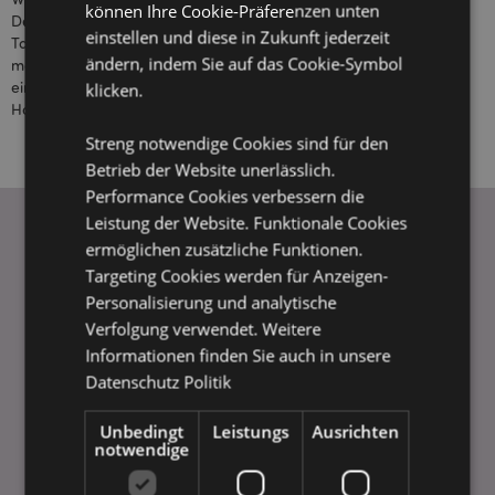
können Ihre Cookie-Präferenzen unten
Designs auf traditionelle Geschenke wie
einstellen und diese in Zukunft jederzeit
Tassen und Spardosen, wir haben aber auch
ändern, indem Sie auf das Cookie-Symbol
mehrere, neue Technologie Geschenke
eingeführt, einschließlich USB-Ladegeräte,
klicken.
Handyhüllen und Kopfhörer.
Streng notwendige Cookies sind für den
Betrieb der Website unerlässlich.
Performance Cookies verbessern die
Leistung der Website. Funktionale Cookies
ermöglichen zusätzliche Funktionen.
Targeting Cookies werden für Anzeigen-
WICHTIGE INFORMATION
Personalisierung und analytische
FAQ
Verfolgung verwendet. Weitere
Lieferbedingungen
Informationen finden Sie auch in unsere
Sonderangebote
Datenschutz Politik
Puckator DE EDC Nachrichten & Informationen
Neu! Homexpo Showroom Paris
Unbedingt
Leistungs
Ausrichten
notwendige
Ausstellungen & Messen
Bezahlungshinweise