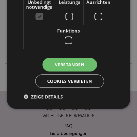
Unbedingt
Leistungs
Ausrichten
Information
notwendige
5055071508639
48
0.050000
Funktions
Ja
Keine
Keine
VERSTANDEN
COOKIES VERBIETEN
ZEIGE DETAILS
WICHTIGE INFORMATION
Unbedingt notwendige
Leistungs
FAQ
Ausrichten
Funktions
Lieferbedingungen