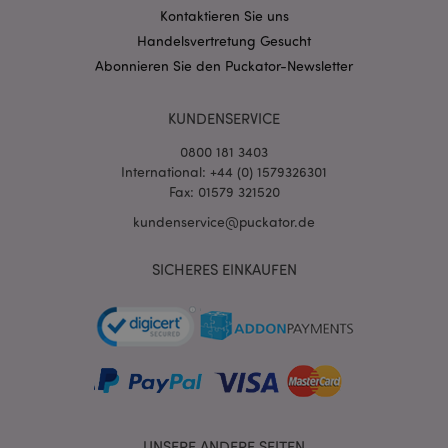
Kontaktieren Sie uns
Handelsvertretung Gesucht
Abonnieren Sie den Puckator-Newsletter
KUNDENSERVICE
0800 181 3403
International: +44 (0) 1579326301
Fax: 01579 321520
kundenservice@puckator.de
mage-messages
1 Ta
Adobe Inc.
Stun
SICHERES EINKAUFEN
www.puckator.de
mage-cache-sessid
1 T
Adobe Inc.
UNSERE ANDERE SEITEN