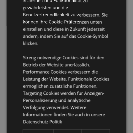
Sicherheit und Funktionalität zu
Batterie enthalten:
Ja
gewährleisten und die
CE/UKCA gekennzeichnet:
Ja
Benutzerfreundlichkeit zu verbessern. Sie
Produktinformation:
Anleitung ist auf der Verpackung
können Ihre Cookie-Präferenzen unten
zu finden. Drücke einmal, um die Uhrzeit zu sehen;
einstellen und diese in Zukunft jederzeit
zweimal, um das Datum und dreimal, um die
ändern, indem Sie auf das Cookie-Symbol
Sekunden zu sehen.
klicken.
Produkttressourcen:
Streng notwendige Cookies sind für den
Möchten Sie mehr über den Einkauf bei Puckator
Betrieb der Website unerlässlich.
erfahren?
Dann lesen Sie unseren
Leitfaden für
Kundeninformationen.
Performance Cookies verbessern die
Leistung der Website. Funktionale Cookies
ermöglichen zusätzliche Funktionen.
Targeting Cookies werden für Anzeigen-
Personalisierung und analytische
Verfolgung verwendet. Weitere
Informationen finden Sie auch in unsere
Datenschutz Politik
Produktattribute
Mehr
Höhe 23cm Breite 3cm Tiefe 0.5cm