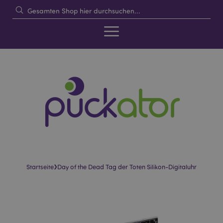
›
Startseite
Day of the Dead Tag der Toten Silikon-Digitaluhr
Skip
Skip
to
to
the
the
end
beginning