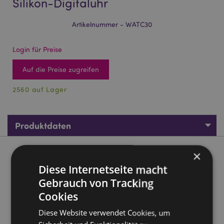
Silikon-Digitaluhr
Artikelnummer - WATC30
Login für Preise
Auf die Preise zugreifen
2560 auf Lager
Produktdaten
×
Produktbeschreibung
Diese Internetseite macht
Gebrauch von Tracking
Day of the Dead Tag der Toten Silikon-Digitaluhr
Cookies
Material:
Silikon
Batterie benötigt:
Ja - CR2016
Diese Website verwendet Cookies, um