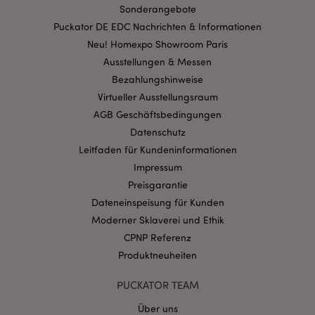
Sonderangebote
Streng-notwendige-Cookies ermöglichen
Kernfunktionen der Website wie die
Puckator DE EDC Nachrichten & Informationen
Benutzeranmeldung und die Kontoverwaltung.
Ohne unbedingt notwendige cookies kann die
Neu! Homexpo Showroom Paris
Website nicht richtig genutzt werden.
Ausstellungen & Messen
Provider
/
Bezahlungshinweise
Name
Abl
Domain
Virtueller Ausstellungsraum
CookieScriptConsent
1 Mo
CookieScript
AGB Geschäftsbedingungen
.puckator.de
Datenschutz
Leitfaden für Kundeninformationen
Impressum
Preisgarantie
Dateneinspeisung für Kunden
mage-cache-storage-section-
1 T
Adobe Inc.
Moderner Sklaverei und Ethik
invalidation
www.puckator.de
CPNP Referenz
Produktneuheiten
Datenschutzbestimmungen von Google
PUCKATOR TEAM
PHPSESSID
1 Ta
PHP.net
Stun
.www.puckator.de
Über uns