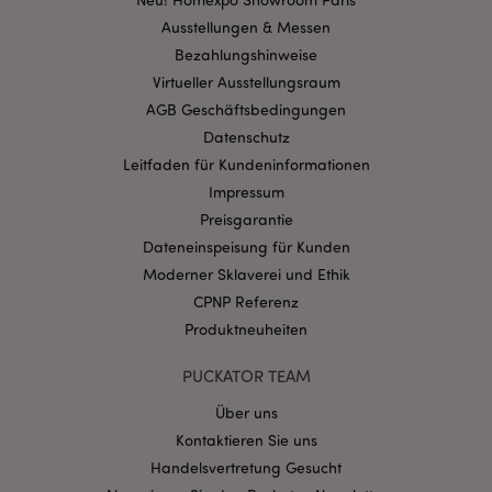
Benutzeranmeldung und die Kontoverwaltung.
Ausstellungen & Messen
Ohne unbedingt notwendige cookies kann die
Website nicht richtig genutzt werden.
Bezahlungshinweise
Virtueller Ausstellungsraum
Provider
/
Name
Abl
Domain
AGB Geschäftsbedingungen
CookieScriptConsent
1 Mo
CookieScript
Datenschutz
.puckator.de
Leitfaden für Kundeninformationen
Impressum
Preisgarantie
Dateneinspeisung für Kunden
Moderner Sklaverei und Ethik
CPNP Referenz
mage-cache-storage-section-
1 T
Adobe Inc.
invalidation
www.puckator.de
Produktneuheiten
PUCKATOR TEAM
Datenschutzbestimmungen von Google
Über uns
PHPSESSID
1 Ta
PHP.net
Kontaktieren Sie uns
Stun
.www.puckator.de
Handelsvertretung Gesucht