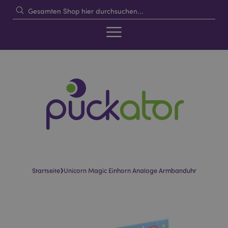
›
Startseite
Unicorn Magic Einhorn Analoge Armbanduhr
Skip
Skip
to
to
the
the
end
beginning