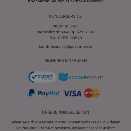
Abonnieren Sie den Puckator-Newsletter
KUNDENSERVICE
0800 181 3403
International: +44 (0) 1579326301
Fax: 01579 321520
kundenservice@puckator.de
SICHERES EINKAUFEN
mage-messages
1 Ta
Adobe Inc.
Stun
www.puckator.de
UNSERE ANDERE SEITEN
mage-cache-sessid
1 T
Adobe Inc.
Sehen Sie sich alle unsere internationalen Websites an, auf denen
www.puckator.de
Sie Puckator-Produkte bestellen und Kundenservice in Ihrer