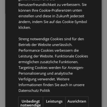
Batterie erforderlich:
1 x LR626
Benutzerfreundlichkeit zu verbessern. Sie
CE/UKCA gekennzeichnet:
Ja
können Ihre Cookie-Präferenzen unten
einstellen und diese in Zukunft jederzeit
Produkttressourcen:
ändern, indem Sie auf das Cookie-Symbol
Möchten Sie mehr über den Einkauf bei Puckator
klicken.
erfahren?
Dann lesen Sie unseren
Leitfaden für
Kundeninformationen.
Streng notwendige Cookies sind für den
Betrieb der Website unerlässlich.
Performance Cookies verbessern die
Leistung der Website. Funktionale Cookies
ermöglichen zusätzliche Funktionen.
Targeting Cookies werden für Anzeigen-
Personalisierung und analytische
Produktattribute
Verfolgung verwendet. Weitere
Informationen finden Sie auch in unsere
Mehr
Länge 25cm
Information
Datenschutz Politik
5055071786587
48
Unbedingt
Leistungs
Ausrichten
notwendige
0.042000