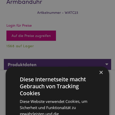
Armbanduhr
Artikelnummer - WATC23
Login für Preise
Auf die Preise zugreifen
1568 auf Lager
Produktdaten
×
Diese Internetseite macht
Produktbeschreibung
Gebrauch von Tracking
Cookies
Unicorn Magic Einhorn Analoge Armbanduhr
Material:
PVC und Metall
Diese Website verwendet Cookies, um
Sicherheit und Funktionalität zu
Batterie inbegriffen:
Ja
gewährleisten und die