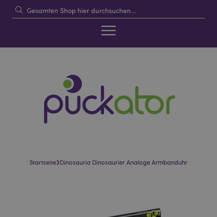
›
Startseite
Dinosauria Dinosaurier Analoge Armbanduhr
Skip
Skip
to
to
the
the
end
beginning