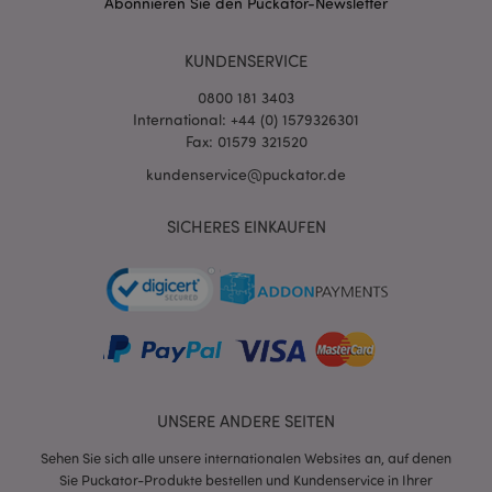
Abonnieren Sie den Puckator-Newsletter
KUNDENSERVICE
0800 181 3403
International: +44 (0) 1579326301
Fax: 01579 321520
kundenservice@puckator.de
SICHERES EINKAUFEN
mage-messages
1 Ta
Adobe Inc.
Stun
www.puckator.de
UNSERE ANDERE SEITEN
mage-cache-sessid
1 T
Adobe Inc.
Sehen Sie sich alle unsere internationalen Websites an, auf denen
www.puckator.de
Sie Puckator-Produkte bestellen und Kundenservice in Ihrer