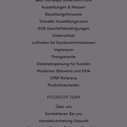
Benutzeranmeldung und die Kontoverwaltung.
Ausstellungen & Messen
Ohne unbedingt notwendige cookies kann die
Website nicht richtig genutzt werden.
Bezahlungshinweise
Virtueller Ausstellungsraum
Provider
/
Name
Abl
Domain
AGB Geschäftsbedingungen
CookieScriptConsent
1 Mo
CookieScript
Datenschutz
.puckator.de
Leitfaden für Kundeninformationen
Impressum
Preisgarantie
Dateneinspeisung für Kunden
Moderner Sklaverei und Ethik
CPNP Referenz
mage-cache-storage-section-
1 T
Adobe Inc.
invalidation
www.puckator.de
Produktneuheiten
PUCKATOR TEAM
Datenschutzbestimmungen von Google
Über uns
PHPSESSID
1 Ta
PHP.net
Kontaktieren Sie uns
Stun
.www.puckator.de
Handelsvertretung Gesucht