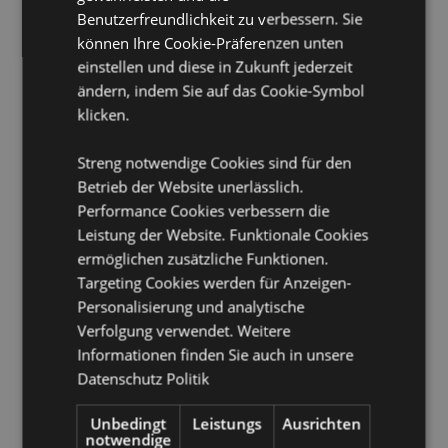
Batterie erforderlich:
1 x LR626
Benutzerfreundlichkeit zu verbessern. Sie
CE/UKCA gekennzeichnet:
Ja
können Ihre Cookie-Präferenzen unten
einstellen und diese in Zukunft jederzeit
Produkttressourcen:
ändern, indem Sie auf das Cookie-Symbol
Möchten Sie mehr über den Einkauf bei Puckator
klicken.
erfahren?
Dann lesen Sie unseren
Leitfaden für
Kundeninformationen.
Streng notwendige Cookies sind für den
Betrieb der Website unerlässlich.
Performance Cookies verbessern die
Leistung der Website. Funktionale Cookies
ermöglichen zusätzliche Funktionen.
Targeting Cookies werden für Anzeigen-
Personalisierung und analytische
Produktattribute
Verfolgung verwendet. Weitere
Informationen finden Sie auch in unsere
Mehr
Länge 25cm
Information
Datenschutz Politik
5055071786570
48
Unbedingt
Leistungs
Ausrichten
notwendige
0.042000