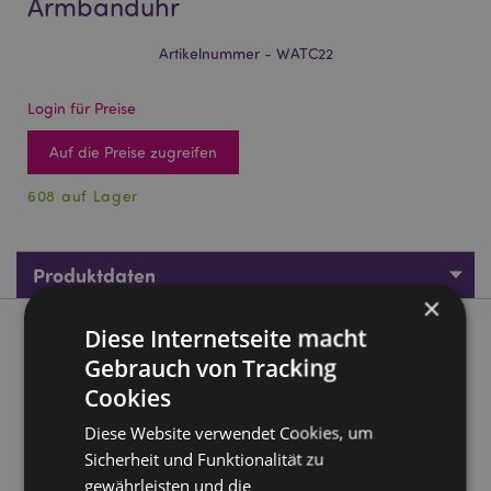
Armbanduhr
Artikelnummer - WATC22
Login für Preise
Auf die Preise zugreifen
608 auf Lager
Produktdaten
×
Diese Internetseite macht
Produktbeschreibung
Gebrauch von Tracking
Cookies
Dinosauria Dinosaurier Analoge Armbanduhr
Material:
PVC und Metall
Diese Website verwendet Cookies, um
Sicherheit und Funktionalität zu
Batterie inbegriffen:
Ja
gewährleisten und die