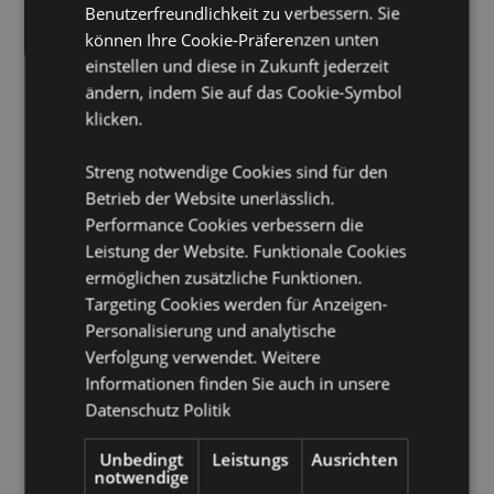
CE Kennzeichen:
Ja
Benutzerfreundlichkeit zu verbessern. Sie
Not geeignet für:
können Ihre Cookie-Präferenzen unten
0 - 3 Jahre
einstellen und diese in Zukunft jederzeit
Sicherheitsinformation:
Entspricht dem britischen
ändern, indem Sie auf das Cookie-Symbol
Standard BS 8433
klicken.
Produktinformation:
kommt mit Gebrauchsanweisung.
Streng notwendige Cookies sind für den
Produkttressourcen:
Betrieb der Website unerlässlich.
Möchten Sie mehr über den Einkauf bei Puckator
Performance Cookies verbessern die
erfahren?
Dann lesen Sie unseren
Leitfaden für
Leistung der Website. Funktionale Cookies
Kundeninformationen.
ermöglichen zusätzliche Funktionen.
Targeting Cookies werden für Anzeigen-
Produktattribute
Personalisierung und analytische
Mehr
Verfolgung verwendet. Weitere
Höhe 24cm Breite 23cm Tiefe 7cm Weizen
Information
Packung 13x12x3cm
Informationen finden Sie auch in unsere
Datenschutz Politik
5055071740954
24
Unbedingt
Leistungs
Ausrichten
0.415000
notwendige