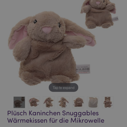
end
beginning
of
of
the
the
images
images
gallery
gallery
Tap to expand
Plüsch Kaninchen Snuggables
Wärmekissen für die Mikrowelle