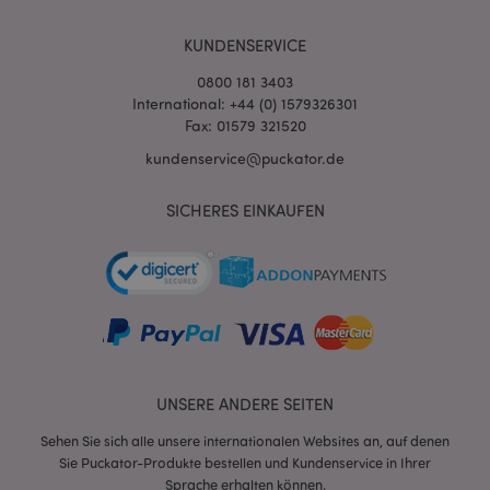
KUNDENSERVICE
0800 181 3403
International: +44 (0) 1579326301
Fax: 01579 321520
kundenservice@puckator.de
SICHERES EINKAUFEN
mage-messages
1 Ta
Adobe Inc.
Stun
www.puckator.de
UNSERE ANDERE SEITEN
mage-cache-sessid
1 T
Adobe Inc.
Sehen Sie sich alle unsere internationalen Websites an, auf denen
www.puckator.de
Sie Puckator-Produkte bestellen und Kundenservice in Ihrer
Sprache erhalten können.