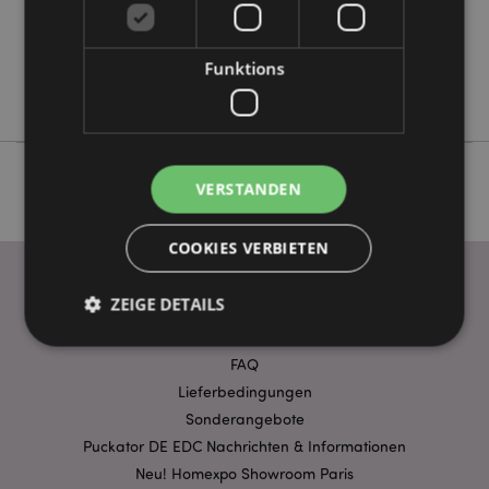
Ja
Keine
Keine
Funktions
Snuggables
VERSTANDEN
COOKIES VERBIETEN
ZEIGE DETAILS
WICHTIGE INFORMATION
FAQ
Unbedingt notwendige
Lieferbedingungen
Leistungs
Sonderangebote
Ausrichten
Funktions
Puckator DE EDC Nachrichten & Informationen
Streng-notwendige-Cookies ermöglichen
Neu! Homexpo Showroom Paris
Kernfunktionen der Website wie die