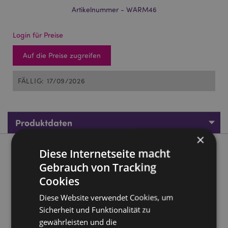
Artikelnummer - WARM46
Login für Preise
Auf die Preise zugreifen
FÄLLIG: 17/09/2026
Produktdaten
×
Diese Internetseite macht
Produktbeschreibung
Gebrauch von Tracking
Cookies
Plüsch Kaninchen Snuggables Wärmekissen für die
Mikrowelle
Diese Website verwendet Cookies, um
Material:
Außenhülle 100% Polyester - Innen aus
Sicherheit und Funktionalität zu
Baumwolle mit Weizen und Lavendel
gewährleisten und die