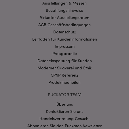
Benutzeranmeldung und die Kontoverwaltung.
Ausstellungen & Messen
Ohne unbedingt notwendige cookies kann die
Bezahlungshinweise
Website nicht richtig genutzt werden.
Virtueller Ausstellungsraum
Provider
/
Name
Abl
AGB Geschäftsbedingungen
Domain
Datenschutz
CookieScriptConsent
1 Mo
CookieScript
.puckator.de
Leitfaden für Kundeninformationen
Impressum
Preisgarantie
Dateneinspeisung für Kunden
Moderner Sklaverei und Ethik
CPNP Referenz
mage-cache-storage-section-
1 T
Adobe Inc.
invalidation
www.puckator.de
Produktneuheiten
PUCKATOR TEAM
Datenschutzbestimmungen von Google
Über uns
PHPSESSID
1 Ta
PHP.net
Kontaktieren Sie uns
Stun
.www.puckator.de
Handelsvertretung Gesucht
Abonnieren Sie den Puckator-Newsletter