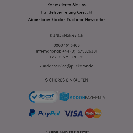
Kontaktieren Sie uns
Handelsvertretung Gesucht
Abonnieren Sie den Puckator-Newsletter
KUNDENSERVICE
0800 181 3403
International: +44 (0) 1579326301
Fax: 01579 321520
kundenservice@puckator.de
mage-messages
1 Ta
Adobe Inc.
Stun
SICHERES EINKAUFEN
www.puckator.de
mage-cache-sessid
1 T
Adobe Inc.
UNSERE ANDERE SEITEN