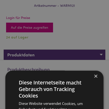
Artikelnummer - WARM121
Login für Preise
Auf die Preise zugreifen
24 auf Lager
Produktdaten
Produktbeschreibung
×
Diese Internetseite macht
Gonk Wärmflasche mit Plüsch Hülle
Gebrauch von Tracking
Material:
Polyester (Hülle) und natürliches Gummi
(Flasche)
Cookies
Größe:
700ml
Diese Website verwendet Cookies, um
CE-Gekennzeichnet:
Ja