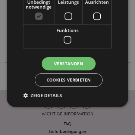
Unbedingt
Leistungs
Ausrichten
Information
notwendige
5055071795992
12
0.376000
Funktions
Ja
Keine
Keine
VERSTANDEN
COOKIES VERBIETEN
ZEIGE DETAILS
WICHTIGE INFORMATION
Unbedingt notwendige
Leistungs
FAQ
Ausrichten
Funktions
Lieferbedingungen