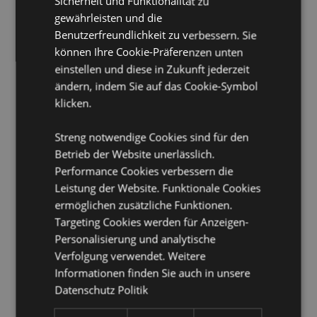
Sicherheit und Funktionalität zu
gewährleisten und die
Nicht geeignet für:
0 - 3 Jahre
Benutzerfreundlichkeit zu verbessern. Sie
Produktinformation:
Entspricht British Standard BS
können Ihre Cookie-Präferenzen unten
1970:2012. Inklusive Sicherheits- und
einstellen und diese in Zukunft jederzeit
Gebrauchsanweisung.
ändern, indem Sie auf das Cookie-Symbol
Geeignet für Bleichmittel:
Nein
klicken.
Geeignet für den Trockner:
Nein
Geeignet zum Bügeln:
Nein
Streng notwendige Cookies sind für den
Betrieb der Website unerlässlich.
Pflegehinweis:
Nur mit einem feuchten Tuch
abwischen
Performance Cookies verbessern die
Leistung der Website. Funktionale Cookies
Produkttressourcen:
ermöglichen zusätzliche Funktionen.
Möchten Sie mehr über den Einkauf bei Puckator
Targeting Cookies werden für Anzeigen-
erfahren?
Dann lesen Sie unseren
Leitfaden für
Personalisierung und analytische
Kundeninformationen.
Verfolgung verwendet. Weitere
Informationen finden Sie auch in unsere
Datenschutz Politik
Produktattribute
Mehr
Höhe 40cm Breite 34cm Tiefe 4cm