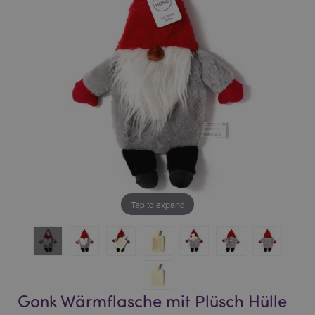
of
of
the
the
images
images
gallery
gallery
Tap to expand
Gonk Wärmflasche mit Plüsch Hülle