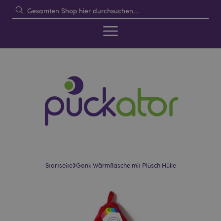
›
Startseite
Gonk Wärmflasche mit Plüsch Hülle
Skip
Skip
to
to
the
the
end
beginning