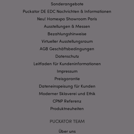
Sonderangebote
Streng-notwendige-Cookies ermöglichen
Kernfunktionen der Website wie die
Puckator DE EDC Nachrichten & Informationen
Benutzeranmeldung und die Kontoverwaltung.
Ohne unbedingt notwendige cookies kann die
Neu! Homexpo Showroom Paris
Website nicht richtig genutzt werden.
Ausstellungen & Messen
Provider
/
Bezahlungshinweise
Name
Abl
Domain
Virtueller Ausstellungsraum
CookieScriptConsent
1 Mo
CookieScript
AGB Geschäftsbedingungen
.puckator.de
Datenschutz
Leitfaden für Kundeninformationen
Impressum
Preisgarantie
Dateneinspeisung für Kunden
mage-cache-storage-section-
1 T
Adobe Inc.
Moderner Sklaverei und Ethik
invalidation
www.puckator.de
CPNP Referenz
Produktneuheiten
Datenschutzbestimmungen von Google
PUCKATOR TEAM
PHPSESSID
1 Ta
PHP.net
Stun
.www.puckator.de
Über uns