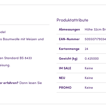
Produktattribute
Mehr
Abmessungen
Höhe 32cm Bre
Information
ndel
EAN-Nummer
us Baumwolle mit Weizen und
50550717903
Kartonmenge
24
hen Standard BS 8433
Gewicht (kg)
0.425000
isung.
IM SALE
Keine
NEU
Keine
or erfahren?
Dann lesen Sie
PROMO
Keine