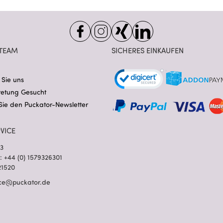
TEAM
SICHERES EINKAUFEN
 Sie uns
retung Gesucht
Sie den Puckator-Newsletter
VICE
03
l: +44 (0) 1579326301
21520
ce@puckator.de