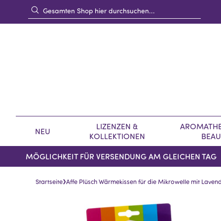
LIZENZEN &
AROMATHE
NEU
KOLLEKTIONEN
BEAU
MÖGLICHKEIT FÜR VERSENDUNG AM GLEICHEN TAG
›
Startseite
Affe Plüsch Wärmekissen für die Mikrowelle mit Laven
Skip
Skip
to
to
the
the