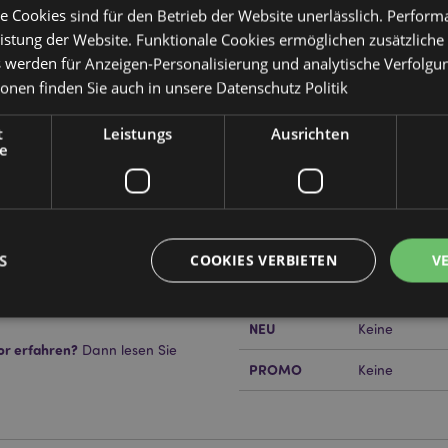
e Cookies sind für den Betrieb der Website unerlässlich. Perfor
istung der Website. Funktionale Cookies ermöglichen zusätzliche
s werden für Anzeigen-Personalisierung und analytische Verfolgu
Produktattribute
ionen finden Sie auch in unsere
Datenschutz Politik
Mehr
Abmessungen
Höhe 22cm Bre
t
Leistungs
Ausrichten
Information
 Lavendel
e
EAN-Nummer
us Baumwolle mit Weizen und
50550717902
Kartonmenge
24
hen Standard BS 8433
Gewicht (kg)
0.337000
S
COOKIES VERBIETEN
V
isung.
IM SALE
Ja
NEU
Keine
or erfahren?
Dann lesen Sie
Unbedingt notwendige
Leistungs
Ausrichten
Funktions
PROMO
Keine
ookies ermöglichen Kernfunktionen der Website wie die Benutzeranmeldung und die 
ndige cookies kann die Website nicht richtig genutzt werden.
Provider
/