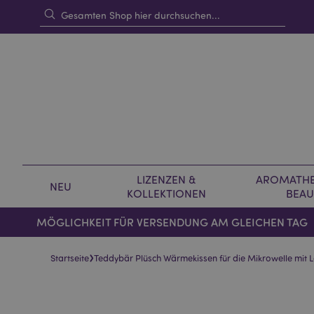
LIZENZEN &
AROMATHE
NEU
KOLLEKTIONEN
BEAU
MÖGLICHKEIT FÜR VERSENDUNG AM GLEICHEN TAG
›
Startseite
Teddybär Plüsch Wärmekissen für die Mikrowelle mit 
Skip
Skip
to
to
the
the