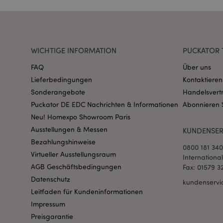
Name
CookieScriptConse
WICHTIGE INFORMATION
PUCKATOR 
mage-cache-storage
FAQ
Über uns
invalidation
Lieferbedingungen
Kontaktieren
Sonderangebote
Handelsvert
PHPSESSID
Puckator DE EDC Nachrichten & Informationen
Abonnieren 
Neu! Homexpo Showroom Paris
Ausstellungen & Messen
KUNDENSER
Bezahlungshinweise
0800 181 34
Virtueller Ausstellungsraum
Internationa
AGB Geschäftsbedingungen
Fax: 01579 3
mage-messages
Datenschutz
kundenservi
Leitfaden für Kundeninformationen
Impressum
Preisgarantie
mage-cache-sessid