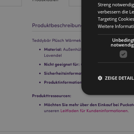
Streng notwendig
verbessern die Le
Targeting Cookie
Produktbeschreibung
Weitere Informat
Unbeding
Teddybär Plüsch Wärmekissen für die Mikrowelle mit
notwendig
Material:
Außenhülle 100% Polyester - Innen a
Lavendel
Nicht geeignet für:
0 - 3 Jahre
Sicherheitsinformation:
Entspricht dem britisc
ZEIGE DETAIL
Produktinformation:
kommt mit Gebrauchsanwe
Produkttressourcen:
Möchten Sie mehr über den Einkauf bei Puckat
unseren
Leitfaden für Kundeninformationen.
Streng-notwendige-C
Ohne unbedingt notwe