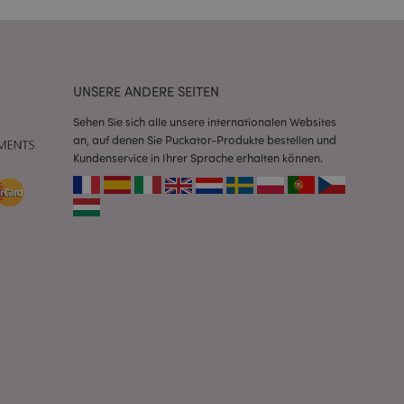
Script.com-Dienst
seinstellungen für
. Das Cookie-Banner
rdnungsgemäß
UNSERE ANDERE SEITEN
 um das
Sehen Sie sich alle unsere internationalen Websites
n im Browser zu
Seiten zu
an, auf denen Sie Puckator-Produkte bestellen und
Kundenservice in Ihrer Sprache erhalten können.
eneriert wird, die
ies ist eine
erwalten von
endet wird.
m eine zufällig
se, wie sie
e spezifisch sein.
e Beibehaltung des
zer zwischen den
andere
nutzer angezeigt
mmungsnachricht
gen. Die Nachricht
 nachdem sie dem
e Bereinigung des