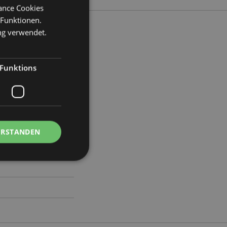
mance Cookies
 Funktionen.
ng verwendet.
ite 18cm Tiefe 2.5cm
Funktions
56
ERSTANDEN
Kontoverwaltung.