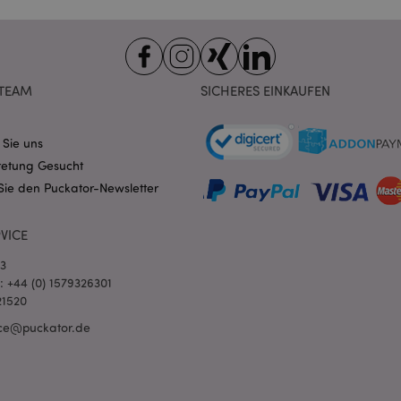
Ablauf
Beschreibung
Domain
nt
1 Monat
Dieses Cookie wird vom Cookie-
CookieScript
verwendet, um die Einwilligung
.puckator.de
Besucher-Cookies zu speichern
von Cookie-Script.com muss o
funktionieren.
TEAM
SICHERES EINKAUFEN
-section-
1 Tag
Dieses Cookie wird verwendet,
Adobe Inc.
Zwischenspeichern von Inhalte
www.puckator.de
erleichtern und das Laden von 
 Sie uns
beschleunigen.
Datenschutzbestimmungen von Google
retung Gesucht
1 Tag 16
Cookie, das von Anwendungen g
PHP.net
Stunden
auf der PHP-Sprache basieren. D
.www.puckator.de
Sie den Puckator-Newsletter
allgemeine Kennung, die zum V
Benutzersitzungsvariablen verw
Normalerweise handelt es sich u
VICE
generierte Zahl. Die Art und Wei
verwendet wird, kann für die Sit
Ein gutes Beispiel ist jedoch di
03
Anmeldestatus für einen Benut
l: +44 (0) 1579326301
Seiten.
21520
1 Tag 16
Verfolgt Fehlermeldungen und 
Adobe Inc.
Stunden
Benachrichtigungen, die dem Be
www.puckator.de
ce@puckator.de
werden, z. B. die Cookie-Zusti
und verschiedene Fehlermeldun
wird aus dem Cookie gelöscht,
Käufer angezeigt wurde.
1 Tag
Der Wert dieses Cookies löst di