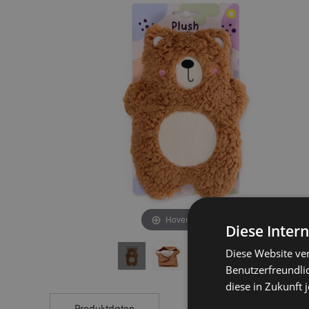
end
beginning
of
of
the
the
images
images
gallery
gallery
Hover to zoom
Diese Inter
Diese Website ve
Benutzerfreundlic
diese in Zukunft 
Produktdaten