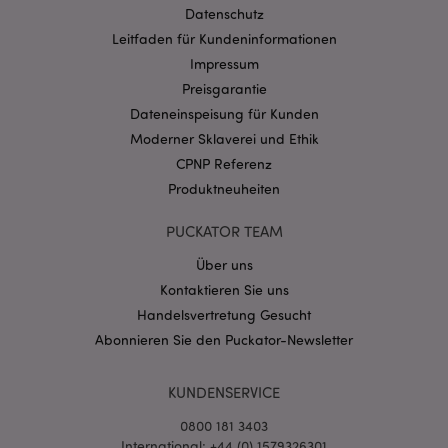
Datenschutz
Provider
/
Name
Abl
Domain
Leitfaden für Kundeninformationen
Impressum
CookieScriptConsent
1 Mo
CookieScript
.puckator.de
Preisgarantie
Dateneinspeisung für Kunden
Moderner Sklaverei und Ethik
CPNP Referenz
Produktneuheiten
mage-cache-storage-section-
1 T
Adobe Inc.
PUCKATOR TEAM
invalidation
www.puckator.de
Über uns
Kontaktieren Sie uns
Datenschutzbestimmungen von Google
Handelsvertretung Gesucht
PHPSESSID
1 Ta
PHP.net
Abonnieren Sie den Puckator-Newsletter
Stun
.www.puckator.de
KUNDENSERVICE
0800 181 3403
International: +44 (0) 1579326301