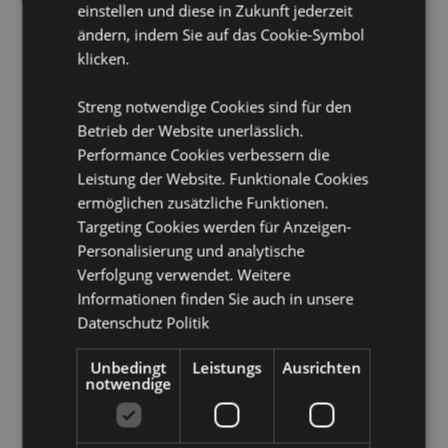
Mikrowellengeeignet:
Nein
einstellen und diese in Zukunft jederzeit
Spülmaschinengeeignet:
ändern, indem Sie auf das Cookie-Symbol
Nein
klicken.
Fassungsvermögen:
wird noch bestätigt
Streng notwendige Cookies sind für den
Produkttressourcen:
Betrieb der Website unerlässlich.
Möchten Sie mehr über den Einkauf bei Puckator
Performance Cookies verbessern die
erfahren?
Dann lesen Sie unseren
Leitfaden für
Leistung der Website. Funktionale Cookies
Kundeninformationen.
ermöglichen zusätzliche Funktionen.
Targeting Cookies werden für Anzeigen-
Produktattribute
Personalisierung und analytische
Mehr
5055071510595
Verfolgung verwendet. Weitere
Information
Informationen finden Sie auch in unsere
18
Datenschutz Politik
0.461000
Keine
Unbedingt
Leistungs
Ausrichten
Keine
notwendige
Keine
Capybara