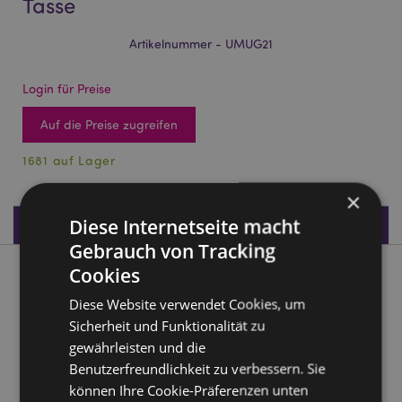
Tasse
Artikelnummer - UMUG21
Login für Preise
Auf die Preise zugreifen
1681 auf Lager
×
Diese Internetseite macht
Produktdaten
Gebrauch von Tracking
Cookies
Produktbeschreibung
Diese Website verwendet Cookies, um
Sicherheit und Funktionalität zu
Capybara umgedrehte Keramik-Tasse
gewährleisten und die
Material:
Keramik (Dolomit)
Benutzerfreundlichkeit zu verbessern. Sie
Lebensmittelecht:
Ja
können Ihre Cookie-Präferenzen unten