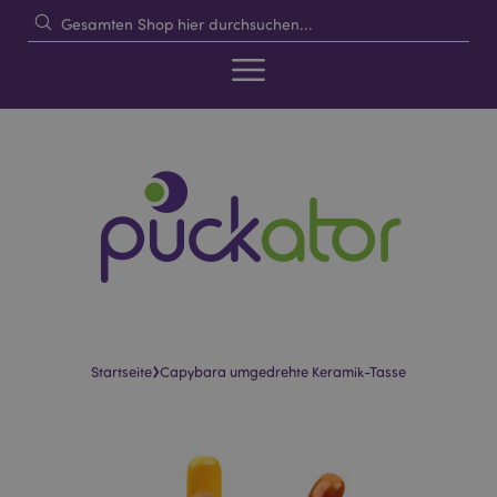
›
Startseite
Capybara umgedrehte Keramik-Tasse
Skip
Skip
to
to
the
the
end
beginning