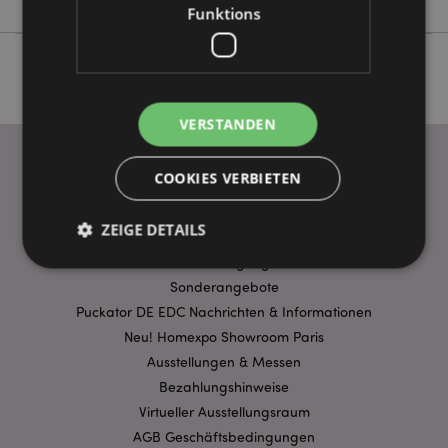
Funktions
VERSTANDEN
COOKIES VERBIETEN
WICHTIGE INFORMATION
ZEIGE DETAILS
FAQ
Lieferbedingungen
Sonderangebote
Unbedingt notwendige
Leistungs
Puckator DE EDC Nachrichten & Informationen
Neu! Homexpo Showroom Paris
Ausrichten
Funktions
Ausstellungen & Messen
Streng-notwendige-Cookies ermöglichen
Bezahlungshinweise
Kernfunktionen der Website wie die
Benutzeranmeldung und die Kontoverwaltung.
Virtueller Ausstellungsraum
Ohne unbedingt notwendige cookies kann die
AGB Geschäftsbedingungen
Website nicht richtig genutzt werden.