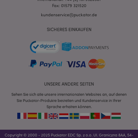
Fax: 01579 321520
kundenservice@puckator.de
SICHERES EINKAUFEN
mage-messages
1 Ta
Adobe Inc.
Stun
www.puckator.de
UNSERE ANDERE SEITEN
Sehen Sie sich alle unsere internationalen Websites an, auf denen
Sie Puckator-Produkte bestellen und Kundenservice in Ihrer
Sprache erhalten können.
mage-cache-sessid
1 T
Adobe Inc.
www.puckator.de
Copyright © 2000 - 2025 Puckator EDC Sp. z o.o. Ul. Graniczna 8AA, 54-