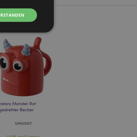
ERSTANDEN
Kontoverwaltung.
Script.com-Dienst
seinstellungen für
. Das Cookie-Banner
rdnungsgemäß
starz Monster Rot
edrehter Becher
 um das
n im Browser zu
Seiten zu
UMUG07
eneriert wird, die
ies ist eine
1436 auf Lager