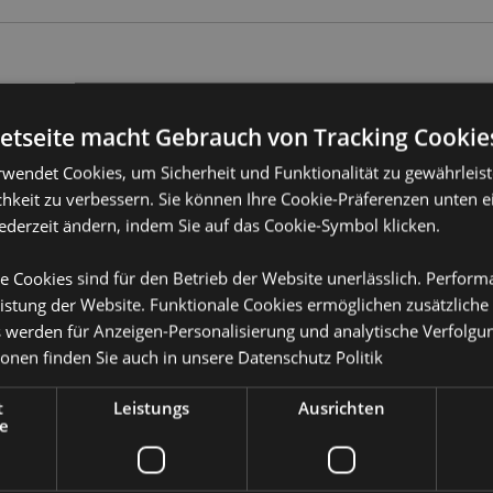
Produktattribute
Mehr
netseite macht Gebrauch von Tracking Cookie
Abmessungen
Höhe 11.5cm B
Information
rwendet Cookies, um Sicherheit und Funktionalität zu gewährleis
EAN-Nummer
50550717630
hkeit zu verbessern. Sie können Ihre Cookie-Präferenzen unten e
jederzeit ändern, indem Sie auf das Cookie-Symbol klicken.
Kartonmenge
24
Gewicht (kg)
0.448000
e Cookies sind für den Betrieb der Website unerlässlich. Perfor
istung der Website. Funktionale Cookies ermöglichen zusätzliche
IM SALE
Keine
s werden für Anzeigen-Personalisierung und analytische Verfolgu
ionen finden Sie auch in unsere
Datenschutz Politik
NEU
Keine
or erfahren?
Dann lesen Sie
PROMO
t
Leistungs
Ausrichten
Keine
e
Marke
Monstarz