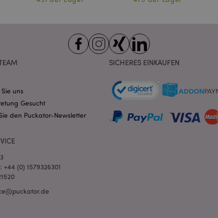
allgemeine Kennung, die zum V
Benutzersitzungsvariablen verw
Normalerweise handelt es sich u
generierte Zahl. Die Art und Wei
verwendet wird, kann für die Sit
Ein gutes Beispiel ist jedoch di
Anmeldestatus für einen Benut
Seiten.
TEAM
SICHERES EINKAUFEN
1 Tag 16
Verfolgt Fehlermeldungen und 
Adobe Inc.
Stunden
Benachrichtigungen, die dem Be
www.puckator.de
werden, z. B. die Cookie-Zusti
und verschiedene Fehlermeldun
 Sie uns
wird aus dem Cookie gelöscht,
Käufer angezeigt wurde.
retung Gesucht
Sie den Puckator-Newsletter
1 Tag
Der Wert dieses Cookies löst di
Adobe Inc.
lokalen Cache-Speichers aus. 
www.puckator.de
der Backend-Anwendung entfern
der Administrator den lokalen S
VICE
den Cookie-Wert auf true.
03
1 Tag 16
Das X-Magento-Vary-Cookie wi
Adobe Inc.
Stunden
System verwendet, um hervorzu
www.puckator.de
l: +44 (0) 1579326301
von einem Benutzer angefordert
21520
Seite geändert wurde. Es ermögl
Speicherung verschiedener Ver
ce@puckator.de
Seite im Cache, z. B. Varnish.
6
Google reCAPTCHA setzt ein erf
Google LLC
Monate
(_GRECAPTCHA), wenn es ausgef
www.google.com