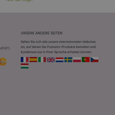
erwalten von
endet wird.
m eine zufällig
se, wie sie
e spezifisch sein.
e Beibehaltung des
zer zwischen den
UNSERE ANDERE SEITEN
andere
nutzer angezeigt
Sehen Sie sich alle unsere internationalen Websites
mmungsnachricht
gen. Die Nachricht
an, auf denen Sie Puckator-Produkte bestellen und
 nachdem sie dem
Kundenservice in Ihrer Sprache erhalten können.
e Bereinigung des
Wenn das Cookie von
t wird, bereinigt
peicher und setzt
rd vom Magento 2-
heben, dass die
e Version einer
icht die
sionen derselben
orderliches Cookie
ührt wird, um seine