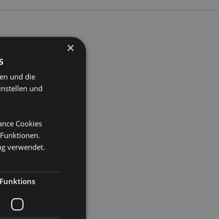
×
s
reite 14.5cm Tiefe 10cm
ten und die
45
instellen und
mance Cookies
 Funktionen.
ng verwendet.
Funktions