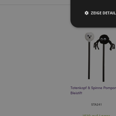
ZEIGE DETAIL
Streng-notwendige-C
Ohne unbedingt notwe
Name
CookieScriptConse
Totenkopf & Spinne Pompo
Bleistift
mage-cache-storage
invalidation
STA241
PHPSESSID
1520 auf Lager