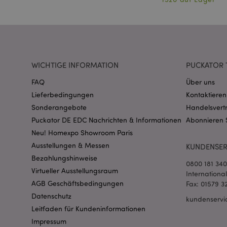
WICHTIGE INFORMATION
PUCKATOR 
mage-messages
FAQ
Über uns
Lieferbedingungen
Kontaktieren
Sonderangebote
Handelsvert
Puckator DE EDC Nachrichten & Informationen
Abonnieren 
mage-cache-sessid
Neu! Homexpo Showroom Paris
Ausstellungen & Messen
KUNDENSER
Bezahlungshinweise
0800 181 34
X-Magento-Vary
Virtueller Ausstellungsraum
Internationa
AGB Geschäftsbedingungen
Fax: 01579 3
Datenschutz
kundenservi
Leitfaden für Kundeninformationen
_GRECAPTCHA
Impressum