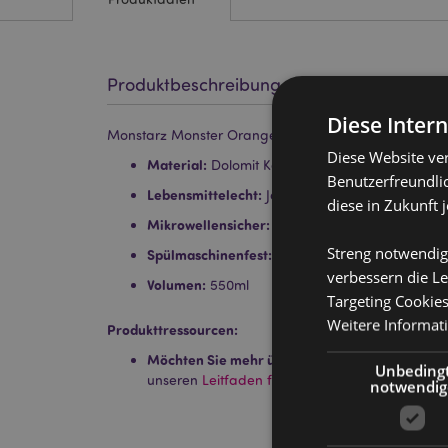
Produktbeschreibung
Diese Inter
Monstarz Monster Orange Umgedrehter Becher
Diese Website ve
Material:
Dolomit Keramik
Benutzerfreundlic
Lebensmittelecht:
Ja
diese in Zukunft 
Mikrowellensicher:
Nein
Streng notwendig
Spülmaschinenfest:
Nein
verbessern die Le
Volumen:
550ml
Targeting Cookie
Weitere Informat
Produkttressourcen:
Möchten Sie mehr über den Einkauf bei Puckat
Unbeding
unseren
Leitfaden für Kundeninformationen.
notwendig