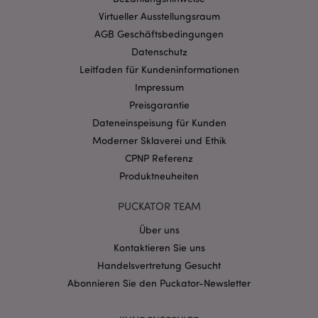
Virtueller Ausstellungsraum
mage-cache-storage-section-
1 T
Adobe Inc.
invalidation
www.puckator.de
AGB Geschäftsbedingungen
Datenschutz
Leitfaden für Kundeninformationen
Datenschutzbestimmungen von Google
Impressum
PHPSESSID
1 Ta
PHP.net
Preisgarantie
Stun
.www.puckator.de
Dateneinspeisung für Kunden
Moderner Sklaverei und Ethik
CPNP Referenz
Produktneuheiten
PUCKATOR TEAM
Über uns
Kontaktieren Sie uns
Handelsvertretung Gesucht
Abonnieren Sie den Puckator-Newsletter
mage-messages
1 Ta
Adobe Inc.
Stun
www.puckator.de