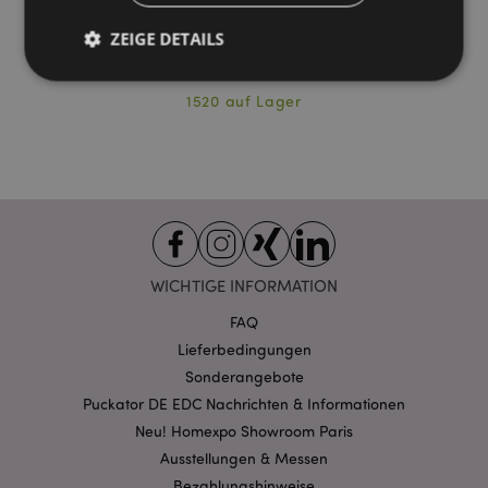
ZEIGE DETAILS
STA241
1520 auf Lager
Unbedingt notwendige
Leistungs
Ausrichten
Funktions
Streng-notwendige-Cookies ermöglichen
Kernfunktionen der Website wie die
Benutzeranmeldung und die Kontoverwaltung.
Ohne unbedingt notwendige cookies kann die
Website nicht richtig genutzt werden.
WICHTIGE INFORMATION
Provider
/
Name
Abl
Domain
FAQ
CookieScriptConsent
1 Mo
Lieferbedingungen
CookieScript
.puckator.de
Sonderangebote
Puckator DE EDC Nachrichten & Informationen
Neu! Homexpo Showroom Paris
Ausstellungen & Messen
Bezahlungshinweise