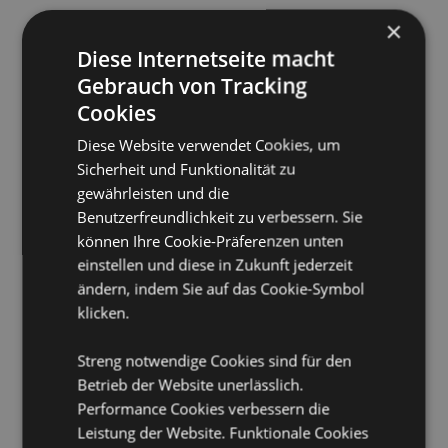
Volumen:
550ml
×
Diese Internetseite macht
Produkttressourcen:
Gebrauch von Tracking
Möchten Sie mehr über den Einkauf bei Puckator
Cookies
erfahren?
Dann lesen Sie unseren
Leitfaden für
Kundeninformationen.
Diese Website verwendet Cookies, um
Sicherheit und Funktionalität zu
gewährleisten und die
Produktattribute
Benutzerfreundlichkeit zu verbessern. Sie
Mehr
Höhe 12cm Breite 14cm Tiefe 10.5cm
können Ihre Cookie-Präferenzen unten
Information
5055071763038
einstellen und diese in Zukunft jederzeit
24
ändern, indem Sie auf das Cookie-Symbol
0.449000
klicken.
Keine
Streng notwendige Cookies sind für den
Keine
Betrieb der Website unerlässlich.
Keine
Performance Cookies verbessern die
Monstarz
Leistung der Website. Funktionale Cookies