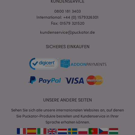
KUNDENSERVICE
0800 181 3403
International: +44 (0) 1579326301
Fax: 01579 321520
kundenservice@puckator.de
SICHERES EINKAUFEN
mage-cache-sessid
1 T
Adobe Inc.
www.puckator.de
X-Magento-Vary
1 Ta
Adobe Inc.
Stun
www.puckator.de
UNSERE ANDERE SEITEN
Sehen Sie sich alle unsere internationalen Websites an, auf denen
Sie Puckator-Produkte bestellen und Kundenservice in Ihrer
Sprache erhalten können.