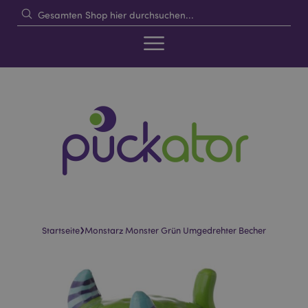
›
Startseite
Monstarz Monster Grün Umgedrehter Becher
Skip
Skip
to
to
the
the
end
beginning