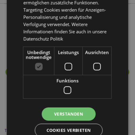
ermöglichen zusätzliche Funktionen.
Targeting Cookies werden für Anzeigen-
Personalisierung und analytische
Mehr von diesem Produktsortiment
Verfolgung verwendet. Weitere
Informationen finden Sie auch in unsere
Datenschutz Politik
Unbedingt
Leistungs
Ausrichten
notwendige
Funktions
VERSTANDEN
COOKIES VERBIETEN
Totenkopf & Spinne Pompon Bleistift
Mo