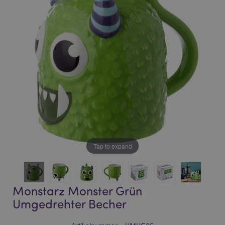
of
of
the
the
images
images
gallery
gallery
Tap to expand
Monstarz Monster Grün
Umgedrehter Becher