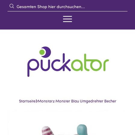
›
Startseite
Monstarz Monster Blau Umgedrehter Becher
Skip
Skip
to
to
the
the
end
beginning