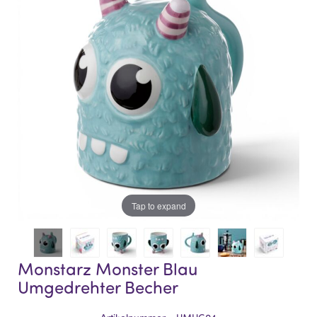
of
of
the
the
images
images
gallery
gallery
Tap to expand
Monstarz Monster Blau
Umgedrehter Becher