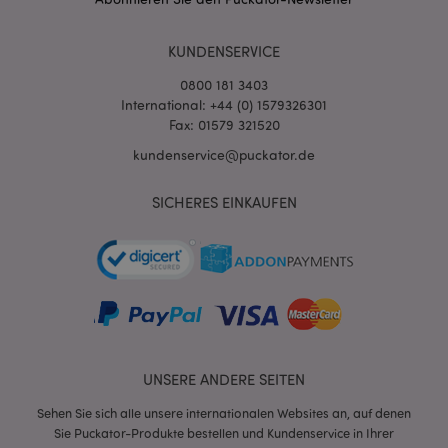
Stun
www.puckator.de
KUNDENSERVICE
0800 181 3403
International: +44 (0) 1579326301
Fax: 01579 321520
kundenservice@puckator.de
mage-cache-sessid
1 T
Adobe Inc.
www.puckator.de
SICHERES EINKAUFEN
X-Magento-Vary
1 Ta
Adobe Inc.
Stun
www.puckator.de
UNSERE ANDERE SEITEN
Sehen Sie sich alle unsere internationalen Websites an, auf denen
Sie Puckator-Produkte bestellen und Kundenservice in Ihrer