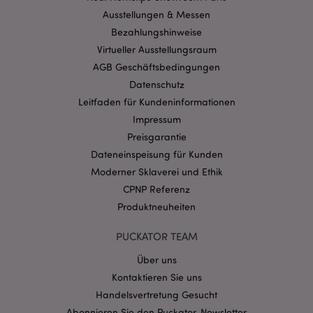
Ausstellungen & Messen
Bezahlungshinweise
mage-cache-storage-section-
1 T
Adobe Inc.
invalidation
www.puckator.de
Virtueller Ausstellungsraum
AGB Geschäftsbedingungen
Datenschutz
Datenschutzbestimmungen von Google
Leitfaden für Kundeninformationen
PHPSESSID
1 Ta
PHP.net
Impressum
Stun
.www.puckator.de
Preisgarantie
Dateneinspeisung für Kunden
Moderner Sklaverei und Ethik
CPNP Referenz
Produktneuheiten
PUCKATOR TEAM
Über uns
Kontaktieren Sie uns
Handelsvertretung Gesucht
mage-messages
1 Ta
Adobe Inc.
Abonnieren Sie den Puckator-Newsletter