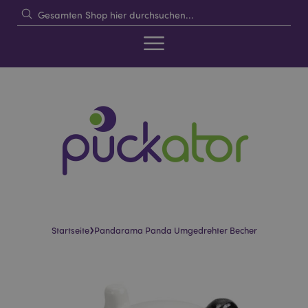
›
Startseite
Pandarama Panda Umgedrehter Becher
Skip
Skip
to
to
the
the
end
beginning