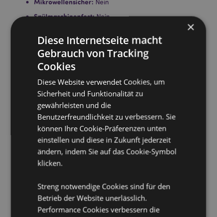
Mikrowellensicher:
Nein
Spülmaschinenfest:
Nein
×
Volumen:
500ml
Diese Internetseite macht
Gebrauch von Tracking
Produkttressourcen:
Cookies
Möchten Sie mehr über den Einkauf bei Puckator
erfahren?
Dann lesen Sie unseren
Leitfaden für
Diese Website verwendet Cookies, um
Kundeninformationen.
Sicherheit und Funktionalität zu
gewährleisten und die
Benutzerfreundlichkeit zu verbessern. Sie
Produktattribute
können Ihre Cookie-Präferenzen unten
Mehr
Höhe 11cm Breite 14cm Tiefe 10cm
einstellen und diese in Zukunft jederzeit
Information
5055071763014
ändern, indem Sie auf das Cookie-Symbol
24
klicken.
0.440000
Keine
Streng notwendige Cookies sind für den
Betrieb der Website unerlässlich.
Keine
Performance Cookies verbessern die
Keine