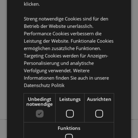
klicken.
Möchten Sie mehr über den Einkauf bei Puckator
erfahren?
Dann lesen Sie unseren
Leitfaden für
Kundeninformationen.
Streng notwendige Cookies sind für den
Betrieb der Website unerlässlich.
Performance Cookies verbessern die
Produktattribute
Leistung der Website. Funktionale Cookies
Mehr
Höhe 55cm Breite 70cm Tiefe 70cm
ermöglichen zusätzliche Funktionen.
Information
Targeting Cookies werden für Anzeigen-
5055071515118
Personalisierung und analytische
24
Verfolgung verwendet. Weitere
0.184000
Informationen finden Sie auch in unsere
Keine
Datenschutz Politik
Keine
Keine
Unbedingt
Leistungs
Ausrichten
notwendige
Space Cadet
Funktions