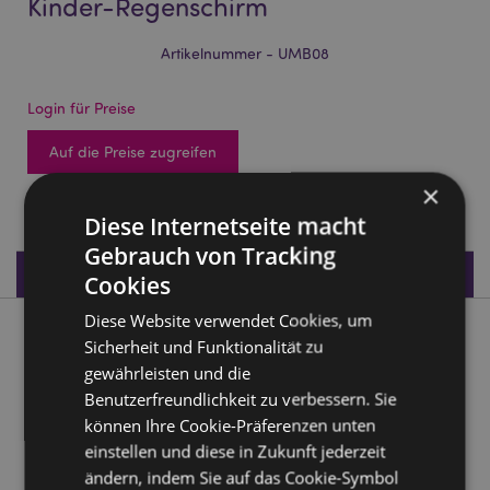
Kinder-Regenschirm
Artikelnummer - UMB08
Login für Preise
Auf die Preise zugreifen
×
1146 auf Lager
Diese Internetseite macht
Gebrauch von Tracking
Produktdaten
Cookies
Diese Website verwendet Cookies, um
Produktbeschreibung
Sicherheit und Funktionalität zu
gewährleisten und die
Space Cadets Weltraum Astronaut Kinder-Regenschirm
Benutzerfreundlichkeit zu verbessern. Sie
können Ihre Cookie-Präferenzen unten
Material:
Polyester, Plastik, Metall
einstellen und diese in Zukunft jederzeit
ändern, indem Sie auf das Cookie-Symbol
Produkttressourcen: