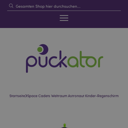
›
Startseite
Space Cadets Weltraum Astronaut Kinder-Regenschirm
Skip
Skip
to
to
the
the
end
beginning