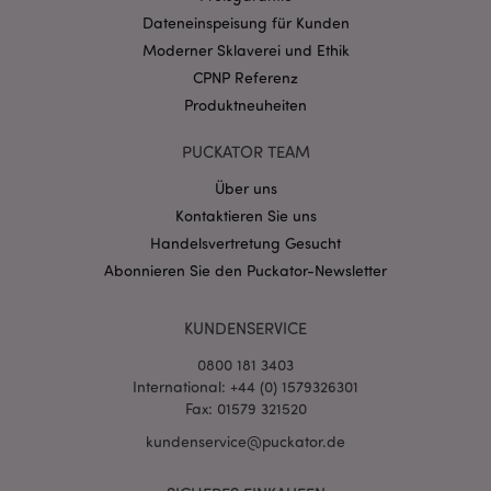
CookieScriptConsent
1 Mo
Dateneinspeisung für Kunden
CookieScript
.puckator.de
Moderner Sklaverei und Ethik
CPNP Referenz
Produktneuheiten
PUCKATOR TEAM
Über uns
mage-cache-storage-section-
1 T
Adobe Inc.
invalidation
www.puckator.de
Kontaktieren Sie uns
Handelsvertretung Gesucht
Abonnieren Sie den Puckator-Newsletter
Datenschutzbestimmungen von Google
PHPSESSID
1 Ta
PHP.net
KUNDENSERVICE
Stun
.www.puckator.de
0800 181 3403
International: +44 (0) 1579326301
Fax: 01579 321520
kundenservice@puckator.de