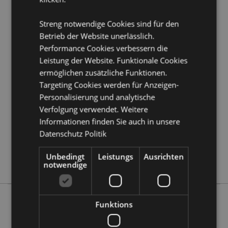
Möchten Sie mehr über den Einkauf bei Puckator
erfahren?
Dann lesen Sie unseren
Leitfaden für
Streng notwendige Cookies sind für den
Kundeninformationen.
Betrieb der Website unerlässlich.
Performance Cookies verbessern die
Leistung der Website. Funktionale Cookies
Produktattribute
ermöglichen zusätzliche Funktionen.
Mehr
Höhe 55cm Breite 70cm Tiefe 70cm
Targeting Cookies werden für Anzeigen-
Information
5055071511394
Personalisierung und analytische
24
Verfolgung verwendet. Weitere
0.413000
Informationen finden Sie auch in unsere
Keine
Datenschutz Politik
Keine
Unbedingt
Leistungs
Ausrichten
Keine
notwendige
Funktions