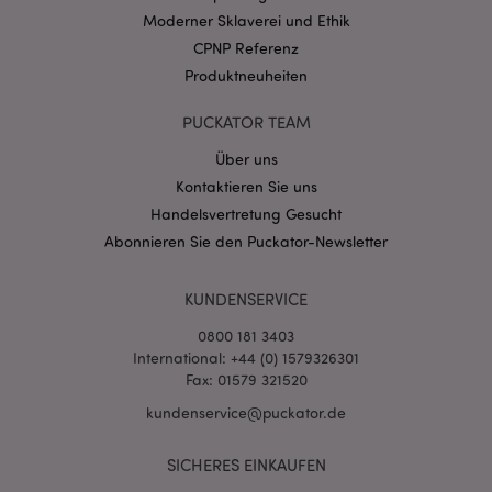
CookieScriptConsent
1 Mo
CookieScript
Moderner Sklaverei und Ethik
.puckator.de
CPNP Referenz
Produktneuheiten
PUCKATOR TEAM
Über uns
mage-cache-storage-section-
1 T
Adobe Inc.
Kontaktieren Sie uns
invalidation
www.puckator.de
Handelsvertretung Gesucht
Abonnieren Sie den Puckator-Newsletter
Datenschutzbestimmungen von Google
KUNDENSERVICE
PHPSESSID
1 Ta
PHP.net
Stun
.www.puckator.de
0800 181 3403
International: +44 (0) 1579326301
Fax: 01579 321520
kundenservice@puckator.de
SICHERES EINKAUFEN