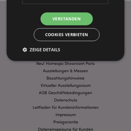
VERSTANDEN
WICHTIGE INFORMATION
FAQ
COOKIES VERBIETEN
Lieferbedingungen
Sonderangebote
ZEIGE DETAILS
Puckator DE EDC Nachrichten & Informationen
Neu! Homexpo Showroom Paris
Ausstellungen & Messen
Unbedingt notwendige
Leistungs
Bezahlungshinweise
Ausrichten
Funktions
Virtueller Ausstellungsraum
Streng-notwendige-Cookies ermöglichen
AGB Geschäftsbedingungen
Kernfunktionen der Website wie die
Datenschutz
Benutzeranmeldung und die Kontoverwaltung.
Ohne unbedingt notwendige cookies kann die
Leitfaden für Kundeninformationen
Website nicht richtig genutzt werden.
Impressum
Provider
/
Preisgarantie
Name
Abl
Domain
Dateneinspeisung für Kunden