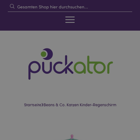
›
Startseite
Beans & Co. Katzen Kinder-Regenschirm
Skip
Skip
to
to
the
the
end
beginning