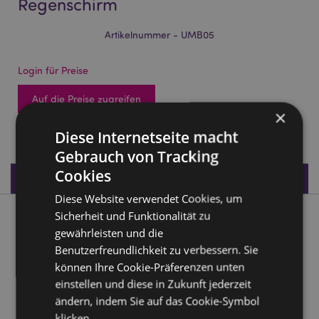
Regenschirm
Artikelnummer - UMB05
Login für Preise
Auf die Preise zugreifen
×
1368 auf Lager
Diese Internetseite macht
Gebrauch von Tracking
Cookies
Produktdaten
Diese Website verwendet Cookies, um
Sicherheit und Funktionalität zu
Produktbeschreibung
gewährleisten und die
Benutzerfreundlichkeit zu verbessern. Sie
Beans & Co. Katzen Kinder-Regenschirm
können Ihre Cookie-Präferenzen unten
Material:
Polyester, Plastik, Metall
einstellen und diese in Zukunft jederzeit
ändern, indem Sie auf das Cookie-Symbol
Produkttressourcen:
klicken.