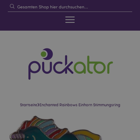
›
Startseite
Enchanted Rainbows Einhorn Stimmungsring
Skip
Skip
to
to
the
the
end
beginning