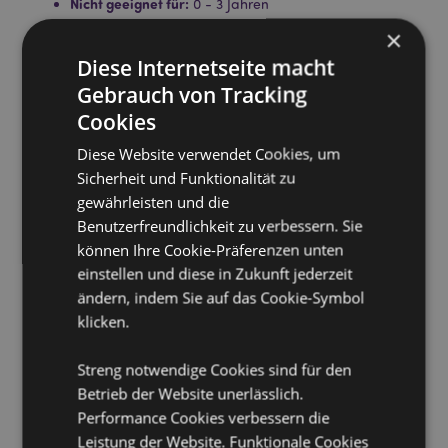
Nicht geeignet für:
0 - 3 Jahren
EN71:
×
Ja
Diese Internetseite macht
Produkttressourcen:
Gebrauch von Tracking
Möchten Sie mehr über den Einkauf bei Puckator
Cookies
erfahren?
Dann lesen Sie unseren
Leitfaden für
Kundeninformationen.
Diese Website verwendet Cookies, um
Sicherheit und Funktionalität zu
gewährleisten und die
Produktattribute
Benutzerfreundlichkeit zu verbessern. Sie
Mehr
Höhe 1.5cm Breite 2.5cm Tiefe 2cm
können Ihre Cookie-Präferenzen unten
Information
5055071738470
einstellen und diese in Zukunft jederzeit
ändern, indem Sie auf das Cookie-Symbol
1800
klicken.
0.007000
Keine
Streng notwendige Cookies sind für den
Keine
Betrieb der Website unerlässlich.
Keine
Performance Cookies verbessern die
Einhörner
Leistung der Website. Funktionale Cookies