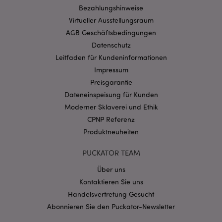
Bezahlungshinweise
mage-cache-storage-section-
1 T
Adobe Inc.
Virtueller Ausstellungsraum
invalidation
www.puckator.de
AGB Geschäftsbedingungen
Datenschutz
Leitfaden für Kundeninformationen
Datenschutzbestimmungen von Google
Impressum
PHPSESSID
1 Ta
PHP.net
Stun
.www.puckator.de
Preisgarantie
Dateneinspeisung für Kunden
Moderner Sklaverei und Ethik
CPNP Referenz
Produktneuheiten
PUCKATOR TEAM
Über uns
Kontaktieren Sie uns
Handelsvertretung Gesucht
Abonnieren Sie den Puckator-Newsletter
mage-messages
1 Ta
Adobe Inc.
Stun
www.puckator.de