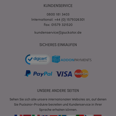
KUNDENSERVICE
0800 181 3403
International: +44 (0) 1579326301
Fax: 01579 321520
kundenservice@puckator.de
mage-cache-sessid
1 T
Adobe Inc.
SICHERES EINKAUFEN
www.puckator.de
X-Magento-Vary
1 Ta
Adobe Inc.
Stun
www.puckator.de
UNSERE ANDERE SEITEN
Sehen Sie sich alle unsere internationalen Websites an, auf denen
Sie Puckator-Produkte bestellen und Kundenservice in Ihrer
Sprache erhalten können.