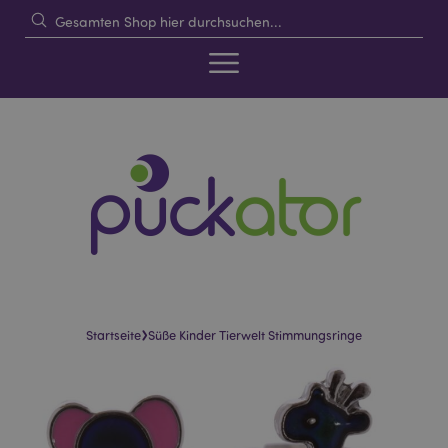
›
Startseite
Süße Kinder Tierwelt Stimmungsringe
Skip
Skip
to
to
the
the
end
beginning