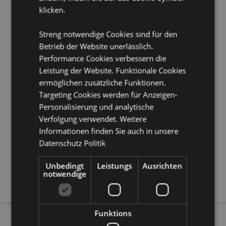
klicken.
Produkttressourcen:
Möchten Sie mehr über den Einkauf bei Puckator
Streng notwendige Cookies sind für den
erfahren?
Dann lesen Sie unseren
Leitfaden für
Betrieb der Website unerlässlich.
Kundeninformationen.
Performance Cookies verbessern die
Leistung der Website. Funktionale Cookies
ermöglichen zusätzliche Funktionen.
Produktattribute
Targeting Cookies werden für Anzeigen-
Mehr
Höhe 1 - 1.5cm Durchmesser 1.5cm
Personalisierung und analytische
Information
5055071701801
Verfolgung verwendet. Weitere
1800
Informationen finden Sie auch in unsere
0.006000
Datenschutz Politik
Keine
Unbedingt
Leistungs
Ausrichten
Keine
notwendige
Keine
Funktions