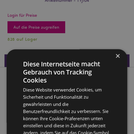
Artikelnummer - TYJ104
Login für Preise
Auf die Preise zugreifen
828 auf Lager
×
Produktdaten
Diese Internetseite macht
Gebrauch von Tracking
Produktbeschreibung
Cookies
Diese Website verwendet Cookies, um
Süße Kinder Tierwelt Stimmungsringe
Sicherheit und Funktionalität zu
Material:
Zink, Imitation von Rhodium
gewährleisten und die
Benutzerfreundlichkeit zu verbessern. Sie
CE gekennzeichnet:
Ja
können Ihre Cookie-Präferenzen unten
Nicht geeignet für:
0 - 3 Jahren
einstellen und diese in Zukunft jederzeit
EN71:
Ja
ändern, indem Sie auf das Cookie-Symbol