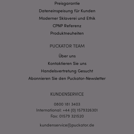
Preisgarantie
CookieScriptConsent
1 Mo
CookieScript
Dateneinspeisung für Kunden
.puckator.de
Moderner Sklaverei und Ethik
CPNP Referenz
Produktneuheiten
PUCKATOR TEAM
mage-cache-storage-section-
1 T
Adobe Inc.
Über uns
invalidation
www.puckator.de
Kontaktieren Sie uns
Handelsvertretung Gesucht
Abonnieren Sie den Puckator-Newsletter
Datenschutzbestimmungen von Google
PHPSESSID
1 Ta
PHP.net
Stun
.www.puckator.de
KUNDENSERVICE
0800 181 3403
International: +44 (0) 1579326301
Fax: 01579 321520
kundenservice@puckator.de