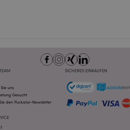
ookies ermöglichen Kernfunktionen der Website wie die Benutzeranmeldung und die 
ndige cookies kann die Website nicht richtig genutzt werden.
Provider
/
Ablauf
Beschreibung
Domain
nt
1 Monat
Dieses Cookie wird vom Cookie-
CookieScript
verwendet, um die Einwilligung
.puckator.de
Besucher-Cookies zu speichern
von Cookie-Script.com muss o
funktionieren.
-section-
1 Tag
Dieses Cookie wird verwendet,
Adobe Inc.
Zwischenspeichern von Inhalte
www.puckator.de
erleichtern und das Laden von 
beschleunigen.
Datenschutzbestimmungen von Google
TEAM
SICHERES EINKAUFEN
1 Tag 16
Cookie, das von Anwendungen g
PHP.net
Stunden
auf der PHP-Sprache basieren. D
.www.puckator.de
allgemeine Kennung, die zum V
 Sie uns
Benutzersitzungsvariablen verw
Normalerweise handelt es sich u
retung Gesucht
generierte Zahl. Die Art und Wei
verwendet wird, kann für die Sit
Sie den Puckator-Newsletter
Ein gutes Beispiel ist jedoch di
Anmeldestatus für einen Benut
Seiten.
VICE
1 Tag 16
Verfolgt Fehlermeldungen und 
Adobe Inc.
Stunden
Benachrichtigungen, die dem Be
www.puckator.de
03
werden, z. B. die Cookie-Zusti