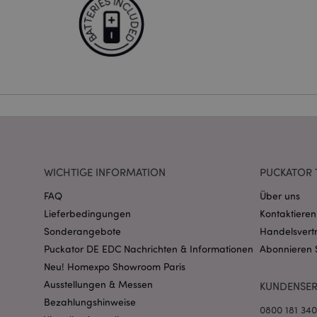
Streng-notwendige-C
Ohne unbedingt notwe
Name
CookieScriptConse
mage-cache-storage
invalidation
WICHTIGE INFORMATION
PUCKATOR 
PHPSESSID
FAQ
Über uns
Lieferbedingungen
Kontaktieren
Sonderangebote
Handelsvert
Puckator DE EDC Nachrichten & Informationen
Abonnieren 
Neu! Homexpo Showroom Paris
Ausstellungen & Messen
KUNDENSER
mage-messages
Bezahlungshinweise
0800 181 34