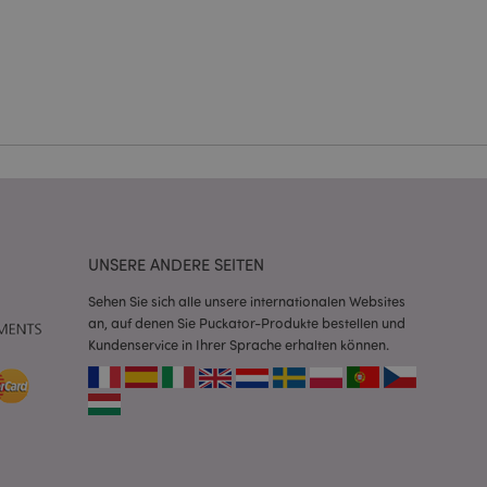
Kontoverwaltung.
Script.com-Dienst
seinstellungen für
. Das Cookie-Banner
rdnungsgemäß
 um das
n im Browser zu
Seiten zu
UNSERE ANDERE SEITEN
eneriert wird, die
Sehen Sie sich alle unsere internationalen Websites
ies ist eine
erwalten von
an, auf denen Sie Puckator-Produkte bestellen und
endet wird.
Kundenservice in Ihrer Sprache erhalten können.
m eine zufällig
se, wie sie
e spezifisch sein.
e Beibehaltung des
zer zwischen den
andere
nutzer angezeigt
mmungsnachricht