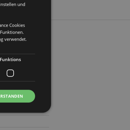
instellen und
mance Cookies
 Funktionen.
ng verwendet.
eite 15.5cm Tiefe 21.5cm
Funktions
02
ERSTANDEN