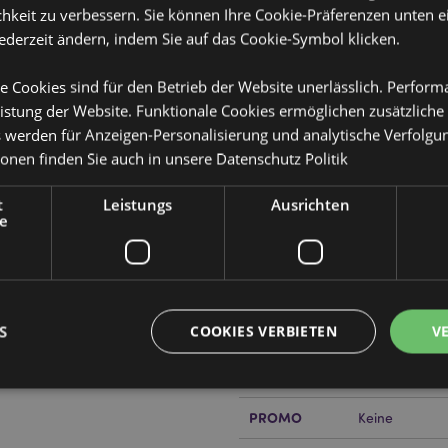
hkeit zu verbessern. Sie können Ihre Cookie-Präferenzen unten e
jederzeit ändern, indem Sie auf das Cookie-Symbol klicken.
e Cookies sind für den Betrieb der Website unerlässlich. Perfor
istung der Website. Funktionale Cookies ermöglichen zusätzliche
Produktattribute
s werden für Anzeigen-Personalisierung und analytische Verfolgu
ionen finden Sie auch in unsere
Datenschutz Politik
Mehr
Abmessungen
Höhe 5.5cm Br
Information
eb
t
Leistungs
Ausrichten
EAN-Nummer
50550715075
e
Kartonmenge
120
Gewicht (kg)
0.164000
S
COOKIES VERBIETEN
V
IM SALE
Keine
NEU
or erfahren?
Keine
Dann lesen Sie
PROMO
Keine
Unbedingt notwendige
Leistungs
Ausrichten
Funktions