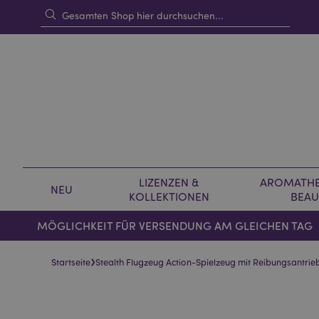
LIZENZEN &
AROMATHE
NEU
KOLLEKTIONEN
BEAU
MÖGLICHKEIT FÜR VERSENDUNG AM GLEICHEN TAG
›
Startseite
Stealth Flugzeug Action-Spielzeug mit Reibungsantrie
Skip
Skip
to
to
the
the