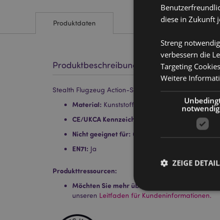
Benutzerfreundlic
diese in Zukunft 
Produktdaten
Streng notwendig
verbessern die Le
Produktbeschreibung
Targeting Cookie
Weitere Informat
Stealth Flugzeug Action-Spielzeug mit Reibungsantri
Unbeding
Material:
Kunststoff (ABS)
notwendig
CE/UKCA Kennzeichnung:
Ja
Nicht geeignet für:
0 - 3 Jahre
EN71:
Ja
ZEIGE DETAIL
Produkttressourcen:
Möchten Sie mehr über den Einkauf bei Puckat
unseren
Leitfaden für Kundeninformationen.