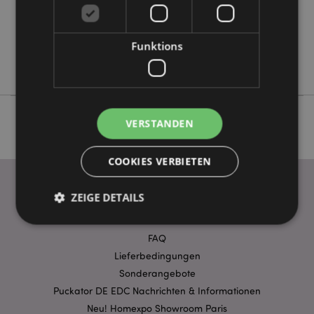
Keine
Keine
Keine
Funktions
Foodiemals
VERSTANDEN
COOKIES VERBIETEN
ZEIGE DETAILS
WICHTIGE INFORMATION
FAQ
Unbedingt notwendige
Leistungs
Lieferbedingungen
Ausrichten
Sonderangebote
Funktions
Puckator DE EDC Nachrichten & Informationen
Streng-notwendige-Cookies ermöglichen
Neu! Homexpo Showroom Paris
Kernfunktionen der Website wie die