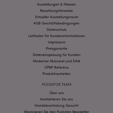
Benutzeranmeldung und die Kontoverwaltung.
Ausstellungen & Messen
Ohne unbedingt notwendige cookies kann die
Bezahlungshinweise
Website nicht richtig genutzt werden.
Virtueller Ausstellungsraum
Provider
/
Name
Abl
Domain
AGB Geschäftsbedingungen
Datenschutz
CookieScriptConsent
1 Mo
CookieScript
.puckator.de
Leitfaden für Kundeninformationen
Impressum
Preisgarantie
Dateneinspeisung für Kunden
Moderner Sklaverei und Ethik
CPNP Referenz
mage-cache-storage-section-
1 T
Adobe Inc.
invalidation
www.puckator.de
Produktneuheiten
PUCKATOR TEAM
Datenschutzbestimmungen von Google
Über uns
PHPSESSID
1 Ta
PHP.net
Kontaktieren Sie uns
Stun
.www.puckator.de
Handelsvertretung Gesucht
Abonnieren Sie den Puckator-Newsletter