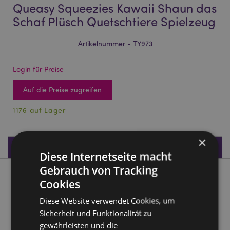
Queasy Squeezies Kawaii Shaun das
Schaf Plüsch Quetschtiere Spielzeug
Artikelnummer - TY973
Login für Preise
Auf die Preise zugreifen
1176 auf Lager
×
Produktdaten
Diese Internetseite macht
Gebrauch von Tracking
Produktbeschreibung
Cookies
Diese Website verwendet Cookies, um
Queasy Squeezies Kawaii Shaun das Schaf Plüsch
Sicherheit und Funktionalität zu
Quetschtiere Spielzeug
gewährleisten und die
Material:
Polyester und Polyacrylatkugeln