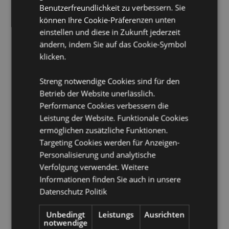
Benutzerfreundlichkeit zu verbessern. Sie
CE/UKCA gekennzeichnet:
Ja
können Ihre Cookie-Präferenzen unten
EN71:
Ja
einstellen und diese in Zukunft jederzeit
ändern, indem Sie auf das Cookie-Symbol
Geeignet für Kinder ab 0 Jahren
klicken.
Lizenz-Informationen:
Dieses Produkt ist vollständig
lizenziert und kann weltweit verkauft werden.
Streng notwendige Cookies sind für den
Betrieb der Website unerlässlich.
Produkttressourcen:
Performance Cookies verbessern die
Möchten Sie mehr über den Einkauf bei Puckator
Leistung der Website. Funktionale Cookies
erfahren?
Dann lesen Sie unseren
Leitfaden für
ermöglichen zusätzliche Funktionen.
Kundeninformationen.
Targeting Cookies werden für Anzeigen-
Personalisierung und analytische
Produktattribute
Verfolgung verwendet. Weitere
Mehr
Informationen finden Sie auch in unsere
Höhe 7cm Breite 8cm Tiefe 6.5cm
Information
Datenschutz Politik
5055071797309
48
Unbedingt
Leistungs
Ausrichten
0.165000
notwendige