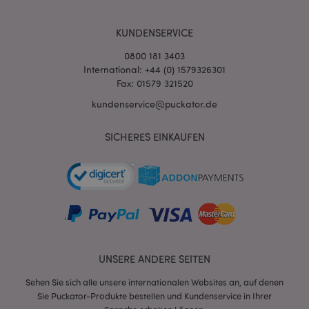
KUNDENSERVICE
0800 181 3403
International: +44 (0) 1579326301
Fax: 01579 321520
kundenservice@puckator.de
SICHERES EINKAUFEN
mage-messages
1 Ta
Adobe Inc.
Stun
www.puckator.de
UNSERE ANDERE SEITEN
mage-cache-sessid
1 T
Adobe Inc.
Sehen Sie sich alle unsere internationalen Websites an, auf denen
www.puckator.de
Sie Puckator-Produkte bestellen und Kundenservice in Ihrer