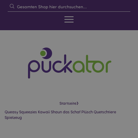
›
Startseite
Queasy Squeezies Kawaii Shaun das Schaf Plüsch Quetschtiere
Spielzeug
Skip
Skip
to
to